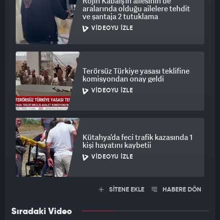
Rojin Kabaiş’in ailesinin de
aralarında olduğu ailelere tehdit
ve şantaja 2 tutuklama
VIDEOYU İZLE
Terörsüz Türkiye yasası teklifine
komisyondan onay geldi
VIDEOYU İZLE
Kütahya’da feci trafik kazasında 1
kişi hayatını kaybetii
VIDEOYU İZLE
SİTENE EKLE
HABERE DÖN
Sıradaki Video