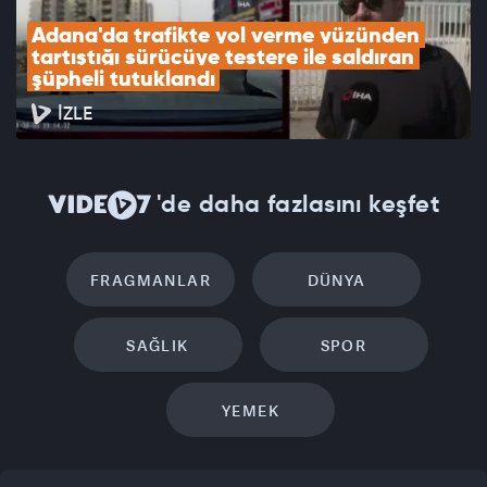
Adana'da trafikte yol verme yüzünden 
tartıştığı sürücüye testere ile saldıran 
şüpheli tutuklandı
İZLE
'de daha fazlasını keşfet
FRAGMANLAR
DÜNYA
SAĞLIK
SPOR
YEMEK