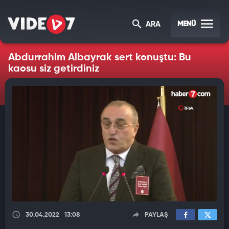
MENÜ
ARA
Abdurrahim Albayrak sert konuştu: Bu
kaosu siz getirdiniz
30.04.2022
13:08
PAYLAŞ