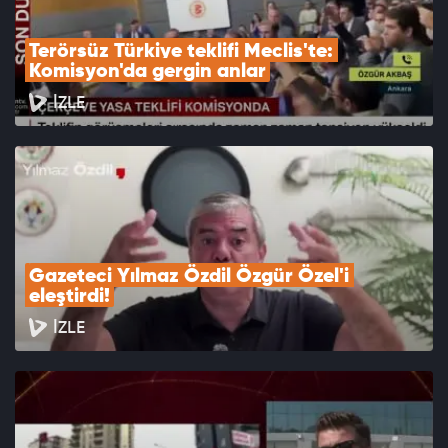
Terörsüz Türkiye teklifi Meclis'te: 
Komisyon'da gergin anlar
İZLE
Gazeteci Yılmaz Özdil Özgür Özel'i 
eleştirdi!
İZLE