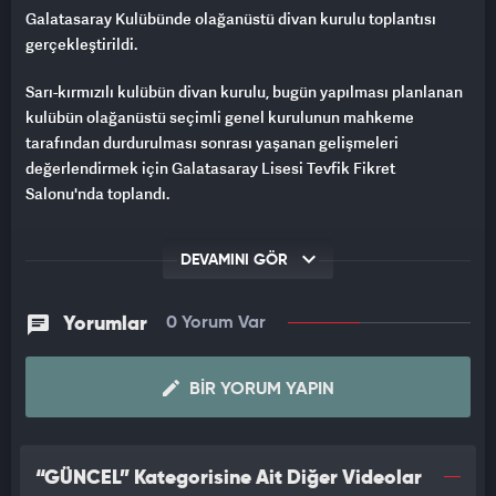
Galatasaray Kulübünde olağanüstü divan kurulu toplantısı
gerçekleştirildi.
Sarı-kırmızılı kulübün divan kurulu, bugün yapılması planlanan
kulübün olağanüstü seçimli genel kurulunun mahkeme
tarafından durdurulması sonrası yaşanan gelişmeleri
değerlendirmek için Galatasaray Lisesi Tevfik Fikret
Salonu'nda toplandı.
Sarı kırmızılıların eski yöneticilerinden Abdurrahim Albayrak
DEVAMINI GÖR
açıklamalarda bulundu.
İşte Albayrak'ın sözleri...
Yorumlar
0 Yorum Var
BU KAOSU SİZ GETİRDİNİZ
BIR YORUM YAPIN
"Çok kötü bir dönemden geçiyoruz. Dün hepimiz Burak
başkanımızı üzüntüyle izledik. 'Bu kaosu ortadan kaldırmadan
seçime gitmeyeceğini söyledi' Sevgili başkan bu kaosu siz
“GÜNCEL” Kategorisine Ait Diğer Videolar
getirdiniz! Bütçemiz onaylanmadı diyor. Sevgili başkan bütçe