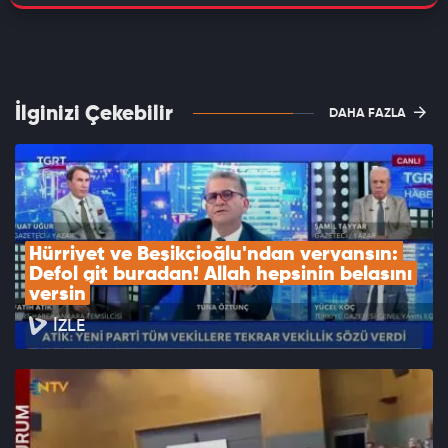
İlginizi Çekebilir
DAHA FAZLA
Hürriyet ve Beşikçioğlu'ndan veryansın: 
Defol git buradan! Allah hepsinin belasını 
versin
İZLE