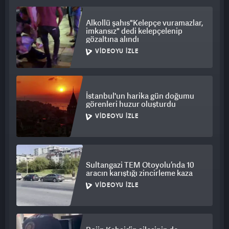
onaylanması için yönetim salonda olması lazım. Salonda hiçbir
yönetici yoktu. Çıkıp bütçeyi açıklamadınız. Ondan sonra tutup
Alkollü şahıs"Kelepçe vuramazlar,
bizleri suçlayacaksınız! Ben Burak Elmas başkanı mali yönden
imkansız" dedi kelepçelenip
gözaltına alındı
ibra ettim idari yönden ibra etmedim. Kendisi de bizi ibra
VIDEOYU İZLE
etmemişti ama kimseden hesap sormadık. Ama kendisinin
babası bize hesap sordu gelip. Yapılacak seçime 2 başkan
adayımız girmeli bu onların hakkıdır!"
İstanbul'un harika gün doğumu
görenleri huzur oluşturdu
VIDEOYU İZLE
Sultangazi TEM Otoyolu’nda 10
aracın karıştığı zincirleme kaza
VIDEOYU İZLE