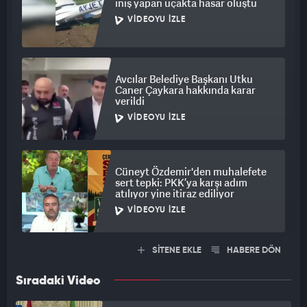
iniş yapan uçakta hasar oluştu
VIDEOYU İZLE
Avcılar Belediye Başkanı Utku
Caner Çaykara hakkında karar
verildi
VIDEOYU İZLE
Cüneyt Özdemir'den muhalefete
sert tepki: PKK’ya karşı adım
atılıyor yine itiraz ediliyor
VIDEOYU İZLE
SİTENE EKLE
HABERE DÖN
Sıradaki Video