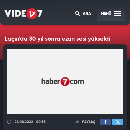
MENÜ
ARA
Laçın'da 30 yıl sonra ezan sesi yükseldi
28.08.2022
00:35
PAYLAŞ