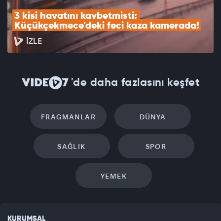
3 kişi hayatını kaybetmişti: 
Küçükçekmece'deki feci kaza kamerada!
İZLE
'de daha fazlasını keşfet
FRAGMANLAR
DÜNYA
SAĞLIK
SPOR
YEMEK
KURUMSAL