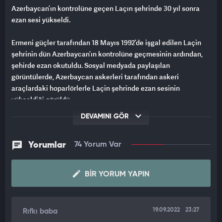
Azerbaycan’ın kontrolüne geçen Laçın şehrinde 30 yıl sonra
ezan sesi yükseldi.
Ermeni güçler tarafından 18 Mayıs 1992’de işgal edilen Laçin
şehrinin dün Azerbaycan’ın kontrolüne geçmesinin ardından,
şehirde ezan okutuldu. Sosyal medyada paylaşılan
görüntülerde, Azerbaycan askerleri tarafından askeri
araçlardaki hoparlörlerle Laçin şehrinde ezan sesinin
yükseldiği görüldü.
DEVAMINI GÖR
Azerbaycan Cumhurbaşkanı İlham Aliyev dün Laçın şehrinin
Azerbaycan Ordusu’nun kontrolü altına geçtiğini duyurmuştu.
Aliyev açıklamasında, "Bugün, 26 Ağustos'ta biz
Yorumlar
74 Yorum Var
Azerbaycanlılar Laçın şehrine döndük. Azerbaycan Ordusu
Laçın şehrine yerleşti. Zabuh ve Sus köyleri kontrol altına
BIR YORUM YAPIN
alındı. Tüm Laçınlıları ve Azerbaycan halkını bu vesileyle tebrik
ediyorum. Yaşasın Laçın. Yaşasın Azerbaycan" ifadelerinde yer
vermişti.
19.09.2022
23:27
Rıfkı baba