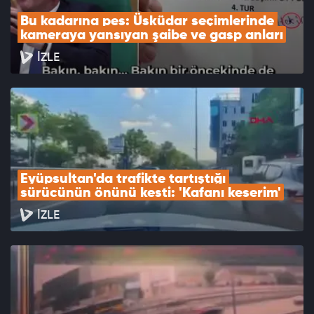
Bu kadarına pes: Üsküdar seçimlerinde 
kameraya yansıyan şaibe ve gasp anları
İZLE
Eyüpsultan'da trafikte tartıştığı 
sürücünün önünü kesti: 'Kafanı keserim'
İZLE