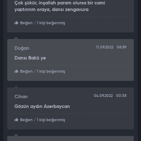
Çok şükür, inşallah param olursa bir cami
yaptırırım oraya, darısı zengavura
Beğen
/ 1 kişi beğenmiş
11.09.2022
08:59
Doğan
Darısı Bakü ye
Beğen
/ 1 kişi beğenmiş
04.09.2022
00:38
Cihan
Gözün aydın Azerbaycan
Beğen
/ 1 kişi beğenmiş