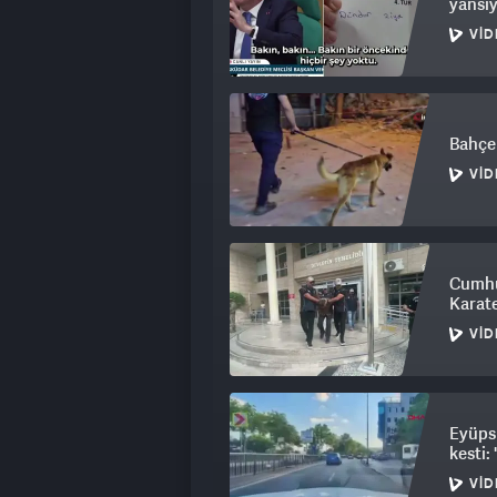
yansıy
çalıştırıyorlar. Bunu tabii kabullen
VID
parantez açarak o dille konuşuyoruz.
Bahçel
VID
Cumhu
Karate
VID
Eyüpsu
kesti:
VID