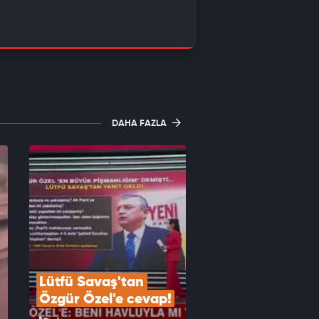
DAHA FAZLA
Lütfü Savaş'tan 
Özgür Özel'e cevap!