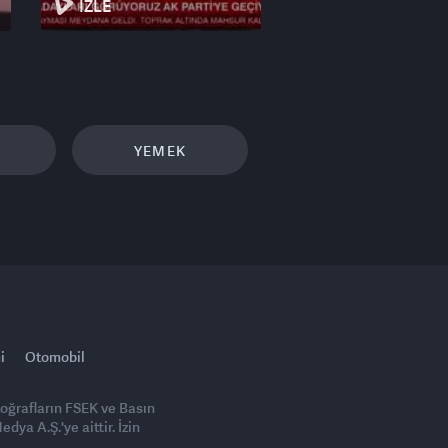
İZLE
YEMEK
i
Otomobil
toğrafların FSEK ve Basın
ya A.Ş.'ye aittir. İzin