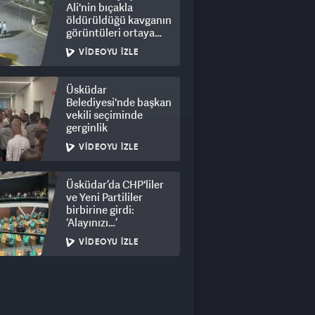
Ali'nin bıçakla
öldürüldüğü kavganın
görüntüleri ortaya
çıktı: 8 gözaltı
VIDEOYU İZLE
Üsküdar
Belediyesi'nde başkan
vekili seçiminde
gerginlik
VIDEOYU İZLE
Üsküdar’da CHP'liler
ve Yeni Partililer
birbirine girdi:
‘Alayınızı…’
VIDEOYU İZLE