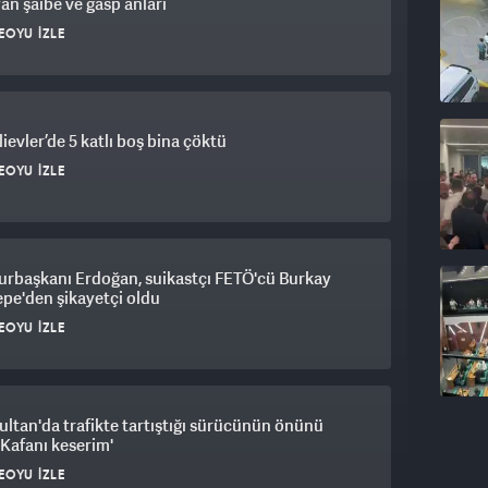
an şaibe ve gasp anları
mek mümkün değil. Onların anlayacağı dil neyse biz
EOYU İZLE
 Anlıyorum ki onlar da anlıyor.
ievler’de 5 katlı boş bina çöktü
EOYU İZLE
rbaşkanı Erdoğan, suikastçı FETÖ'cü Burkay
pe'den şikayetçi oldu
EOYU İZLE
ltan'da trafikte tartıştığı sürücünün önünü
 'Kafanı keserim'
EOYU İZLE