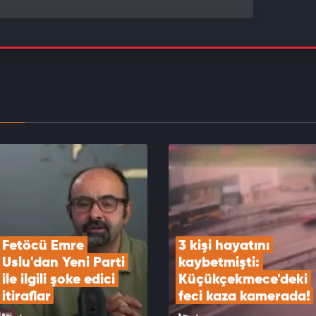
rbaşkanı Erdoğan: Türkiye'yi terörden
mayı hedefleyen adım hayırlı olsun
EOYU İZLE
es Belediye Başkanı İlkay Çiçek'in skandal
arı ortaya çıktı
EOYU İZLE
Fetöcü Emre 
3 kişi hayatını 
Uslu'dan Yeni Parti 
kaybetmişti: 
ile ilgili şoke edici 
Küçükçekmece'deki 
itiraflar
feci kaza kamerada!