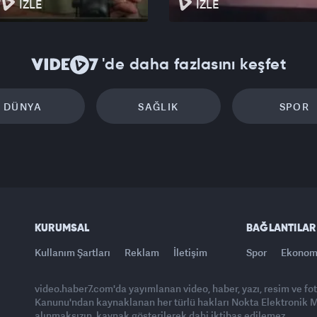
İZLE
İZLE
'de daha fazlasını keşfet
DÜNYA
SAĞLIK
SPOR
KURUMSAL
BAĞLANTILAR
Kullanım Şartları
Reklam
İletişim
Spor
Ekonom
video.haber7.com'da yayımlanan video, haber, yazı, resim ve fo
Kanunu'ndan kaynaklanan her türlü hakları Nokta Elektronik Med
alınmaksızın, kaynak gösterilerek dahi iktibas edilemez.