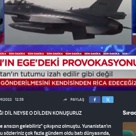
09.2022
12:35
PAYLAŞ
I DİL NEYSE O DİLDEN KONUŞURUZ
Sıra
ansızın gelebiliriz" çıkışınız olmuştu. Yunanistan'ın
n bu sözleriniz çok fazla gündem oldu batı dünyasında,