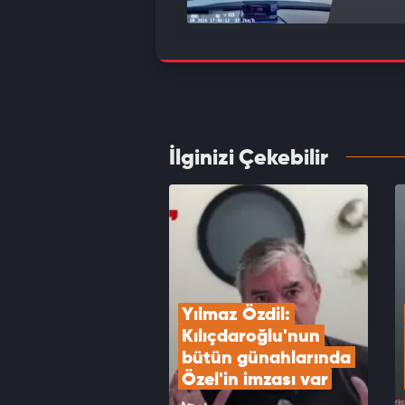
Cumhu
kurtar
VID
İlginizi Çekebilir
Mender
mesajl
VID
Yılmaz Özdil: 
Kılıçdaroğlu'nun 
bütün günahlarında 
Özel'in imzası var