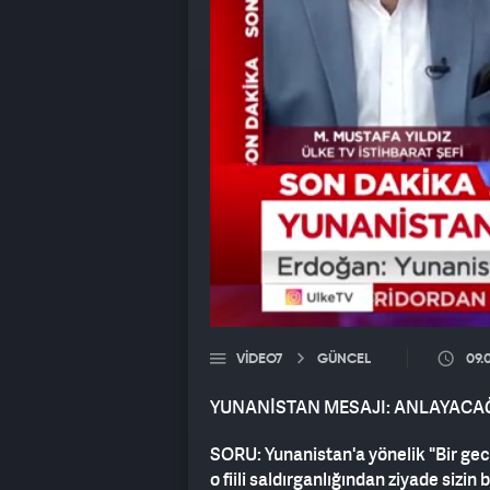
VIDEO7
GÜNCEL
09.
YUNANİSTAN MESAJI: ANLAYACAĞ
SORU: Yunanistan'a yönelik "Bir gece 
o fiili saldırganlığından ziyade sizi