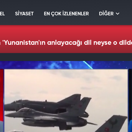
EL
SİYASET
EN ÇOK İZLENENLER
DİĞER
Yunanistan'ın anlayacağı dil neyse o dild