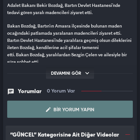
Adalet Bakanı Bekir Bozdağ, Bartın Devlet Hastanesi’nde
tedavi gören yaralı madencileri ziyaret etti.
Bakan Bozdağ, Bartın’ın Amasra ilçesinde bulunan maden
ocağındaki patlamada yaralanan madencileri ziyaret etti.
Bartın Devlet Hastanesi’nde yaralılara geçmiş olsun dileklerini
ileten Bozdağ, kendilerine acil şifalar temenni
etti. Bakan Bozdağ, yaralılardan Sezgin Çelen ve ailesiyle bir
süre sohbet etti.
DEVAMINI GÖR
Yorumlar
0 Yorum Var
BIR YORUM YAPIN
“GÜNCEL” Kategorisine Ait Diğer Videolar