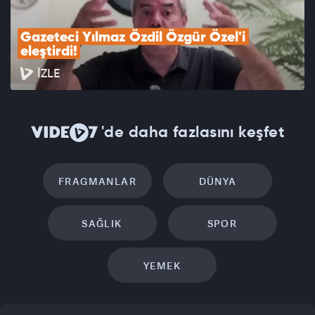
Gazeteci Yılmaz Özdil Özgür Özel'i 
eleştirdi!
İZLE
'de daha fazlasını keşfet
FRAGMANLAR
DÜNYA
SAĞLIK
SPOR
YEMEK