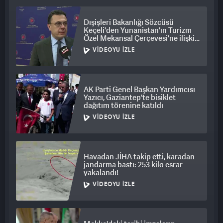
Dışişleri Bakanlığı Sözcüsü
Keçeli'den Yunanistan'ın Turizm
Özel Mekansal Çerçevesi'ne ilişkin
açıklama
VIDEOYU İZLE
AK Parti Genel Başkan Yardımcısı
Yazıcı, Gaziantep'te bisiklet
dağıtım törenine katıldı
VIDEOYU İZLE
Havadan JİHA takip etti, karadan
jandarma bastı: 253 kilo esrar
yakalandı!
VIDEOYU İZLE