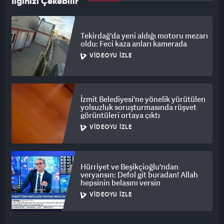
İlginizi Çekebilir
Tekirdağ'da yeni aldığı motoru mezarı
oldu: Feci kaza anları kamerada
VIDEOYU İZLE
İzmit Belediyesi'ne yönelik yürütülen
yolsuzluk soruşturmasında rüşvet
görüntüleri ortaya çıktı
VIDEOYU İZLE
Hürriyet ve Beşikçioğlu'ndan
veryansın: Defol git buradan! Allah
hepsinin belasını versin
VIDEOYU İZLE