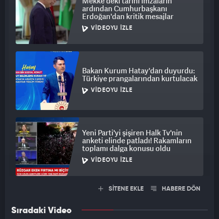
Mekke'deki tarihi imzaların
ardından Cumhurbaşkanı
Erdoğan'dan kritik mesajlar
VIDEOYU İZLE
Bakan Kurum Hatay'dan duyurdu:
Türkiye prangalarından kurtulacak
VIDEOYU İZLE
Yeni Parti'yi şişiren Halk Tv'nin
anketi elinde patladı! Rakamların
toplamı dalga konusu oldu
VIDEOYU İZLE
SİTENE EKLE
HABERE DÖN
Sıradaki Video