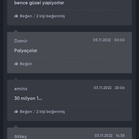
bence güzel yapiyorlar
Putin, söz konusu Rus askerin nöbet tuttuğu binaya girerken,
Beğen
/ 2 kişi beğenmiş
kapılar açıldı. Rus askerin selam verdikten sonra Putin'i takip
eden baş hareketi internette 30 milyona yakın izlendi.
05.11.2022
00:06
Damir
Palyaçolar
Beğen
03.11.2022
20:06
emins
30 milyon 1...
Beğen
/ 2 kişi beğenmiş
03.11.2022
14:38
ökkeş