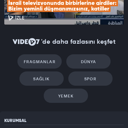
İsrail televizyonunda birbirlerine girdiler: 
Bizim yeminli düşmanımızsınız, katiller
İZLE
'de daha fazlasını keşfet
FRAGMANLAR
DÜNYA
SAĞLIK
SPOR
YEMEK
KURUMSAL