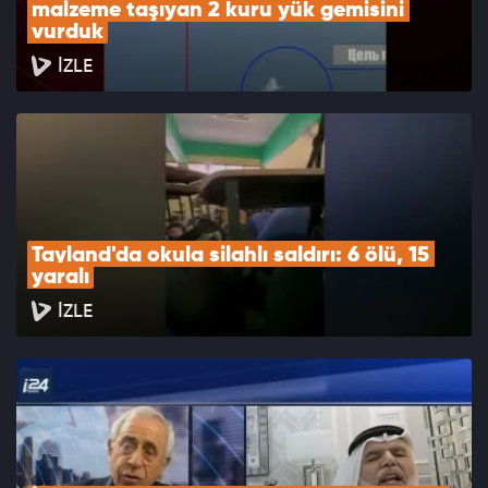
malzeme taşıyan 2 kuru yük gemisini 
vurduk
İZLE
Tayland'da okula silahlı saldırı: 6 ölü, 15 
yaralı
İZLE