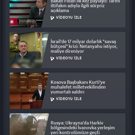
Bakan Fidan ilk kez paylaştı: Tarihi
ittifakın adıyla ilgili sürpriz
açıklama
VIDEOYU İZLE
İsrail'de 17 milyar dolarlık "savaş
bütçesi" krizi: Netanyahu istiyor,
maliye direniyor
VIDEOYU İZLE
Kosova Başbakanı Kurti'ye
muhalefet milletvekilinden
yumurtalı saldırı
VIDEOYU İZLE
Rusya: Ukrayna'da Harkiv
bölgesindeki İvanovka yerleşim
yeri kontrolümüze geçti