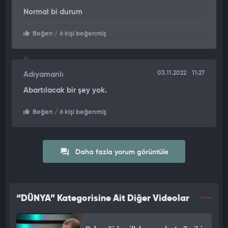
Normal bi durum
Beğen
/ 6 kişi beğenmiş
03.11.2022
11:27
Adıyamanlı
Abartılacak bir şey yok.
Beğen
/ 6 kişi beğenmiş
Daha fazla yorum görüntüle
“DÜNYA” Kategorisine Ait Diğer Videolar