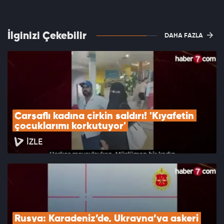
İlginizi Çekebilir
DAHA FAZLA
Çarşaflı kadına çirkin saldırı! 'Kıyafetin 
çocuklarımı korkutuyor'
İZLE
Rusya: Karadeniz’de, Ukrayna’ya askeri 