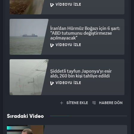
VIDEOYU İZLE
İran’dan Hürmüz Boğazı için 6 şart:
“ABD tutumunu değiştirmezse
açılmayacak”
VIDEOYU İZLE
Şiddetli tayfun Japonya'yı esir
aldı, 260 bin kişi tahliye edildi
VIDEOYU İZLE
SİTENE EKLE
HABERE DÖN
Sıradaki Video