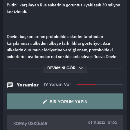
Putin'i karşılayan Rus askerinin görüntüsü yaklaşık 30 milyon
kez izlendi.
Devlet başkanlarının protokolde askerler tarafından
karşılanması, ülkeden ülkeye farklılıklar gösteriyor. Bazı
ülkelerin durumun ciddiyetine verdiği önem, protokoldeki
askerlerin tavırlarından net şekilde anlaşılıyor. Rusya Devlet
Başkanı Vladimir Putin'in protokolde karşılandığı sırada, nöbet
DEVAMINI GÖR
tutan askerin kameralara yansıyan tavırları sosyal medyada
gündem oldu.
Yorumlar
19 Yorum Var
BEKLERKEN RAHATTI
Putin gelmeden önce nöbet yerinde, rahat bir tavırla bekleyen
BIR YORUM YAPIN
askerin, Putin geldikten sonra kendisine hızla çekidüzen
verdiği anlar dikkat çekti.
05.11.2022
01:02
KORAy ÜSKÜdAR
KAPIYI AÇTI, SELAM VERDİ, SEYRETTİ