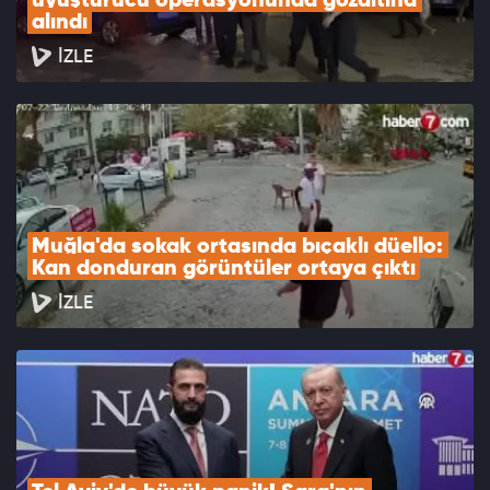
uyuşturucu operasyonunda gözaltına 
alındı
İZLE
Muğla'da sokak ortasında bıçaklı düello: 
Kan donduran görüntüler ortaya çıktı
İZLE