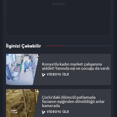
İlginizi Çekebilir
Konya'da kadın market çalışanına
şiddet! Yanında eşi ve çocuğu da vardı
VIDEOYU İZLE
Çorlu'daki ölümcül patlamada
facianın eşiğinden dönüldüğü anlar
kamerada
VIDEOYU İZLE