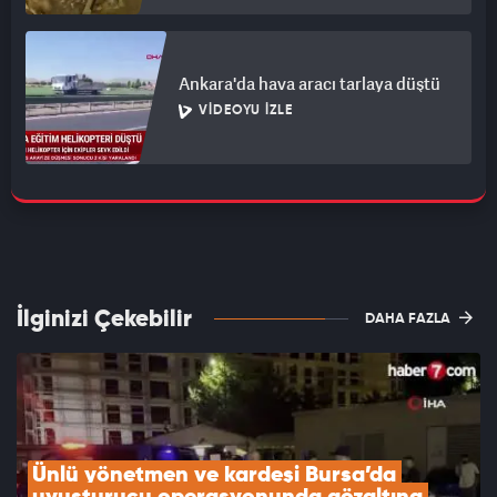
Ankara'da hava aracı tarlaya düştü
VIDEOYU İZLE
İlginizi Çekebilir
DAHA FAZLA
Ünlü yönetmen ve kardeşi Bursa’da 