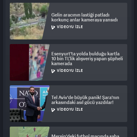
Gelin aracının lastiği patladı
korkunç anlar kameraya yansıdı
VIDEOYU İZLE
Esenyurt'ta yolda bulduğu kartla
10 bin TL’lik alışveriş yapan şüpheli
kamerada
VIDEOYU İZLE
Tel Aviv'de büyük panik! Şara'nın
arkasındaki asıl gücü yazdılar!
VIDEOYU İZLE
Mersin'deki futbol maçında saha