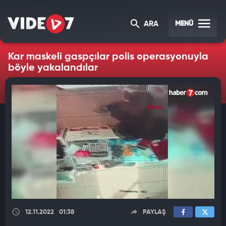
MENÜ
ARA
Kar maskeli gaspçılar polis operasyonuyla
böyle yakalandılar
12.11.2022
01:38
PAYLAŞ