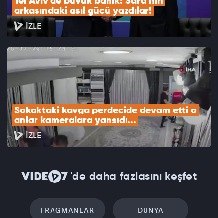
Tel Aviv'de büyük panik! Şara'nın 
arkasındaki asıl gücü yazdılar!
İZLE
Sokaktaki kavga perdecide devam etti o 
anlar kameralara yansıdı...
İZLE
'de daha fazlasını keşfet
FRAGMANLAR
DÜNYA