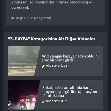
2 tanesini sallandıracaksın örnek olacak başka
POLİS EKİPLERİ ŞÜPHELİLERİ KISKAVRAK YAKALADI
çaresi yok
Bunun üzerine Kocaeli'nde düzenlenen operasyonla şüpheliler
Beğen
/ 1 kişi beğenmiş
Rahmatullah O.(24) ile Nurullah Y.(18) gözaltına alındı.
Şüphelilerle birlikte gasbetmiş oldukları iki adet cep telefonu,
1500 dolar ve 2 bin 650 lira para ele geçirildi. Polis
operasyonunda şüphelilerin yakalandıkları anları ise polis
“3. SAYFA” Kategorisine Ait Diğer Videolar
kamerası görüntüledi.
Anız yangını kazaya neden oldu: 13
araç birbirine girdi
VIDEOYU İZLE
‘Sokak hakkı’ adı altında haraç
isteyen suç örgütüne operasyon:
24 tutuklama
VIDEOYU İZLE