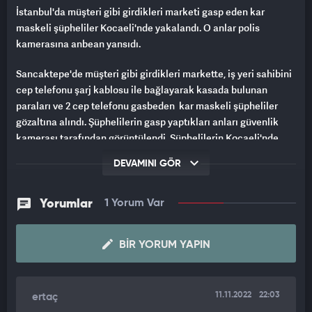
İstanbul'da müşteri gibi girdikleri marketi gasp eden kar
maskeli şüpheliler Kocaeli'nde yakalandı. O anlar polis
kamerasına anbean yansıdı.
Sancaktepe'de müşteri gibi girdikleri markette, iş yeri sahibini
cep telefonu şarj kablosu ile bağlayarak kasada bulunan
paraları ve 2 cep telefonu gasbeden kar maskeli şüpheliler
gözaltına alındı. Şüphelilerin gasp yaptıkları anları güvenlik
kamerası tarafından görüntülendi. Şüphelilerin Kocaeli'nde
yakalandıkları anları ise polis kamerası böyle görüntüledi.
DEVAMINI GÖR
OLAY ANI SANİYE SANİYE KAMERALARA YANSIDI
Yorumlar
1 Yorum Var
Gasp Büro Amirliği tarafından olayla ilgili başlatılan
soruşturmada markette yaşanan gasp anının kameralar
tarafından saniye saniye görüntülendiği tespit edildi. Kamera
BIR YORUM YAPIN
görüntüleri kullanılarak iş yerinden çıkan iki şüpheli takip
edildi. Takip sırasında kimlikleri tespit edilen şüphelilerin
olaydan kısa süre sonra Kocaeli iline kaçtığı belirlendi.
11.11.2022
22:03
ertaç