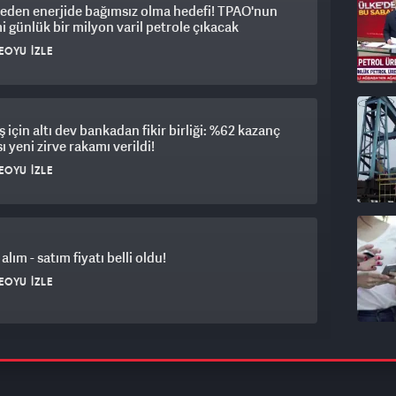
eden enerjide bağımsız olma hedefi! TPAO'nun
i günlük bir milyon varil petrole çıkacak
EOYU İZLE
için altı dev bankadan fikir birliği: %62 kazanç
ı yeni zirve rakamı verildi!
EOYU İZLE
alım - satım fiyatı belli oldu!
EOYU İZLE
rket satılmıştı: Onlarca şubesi kapatılıyor! Son
 koyuldu