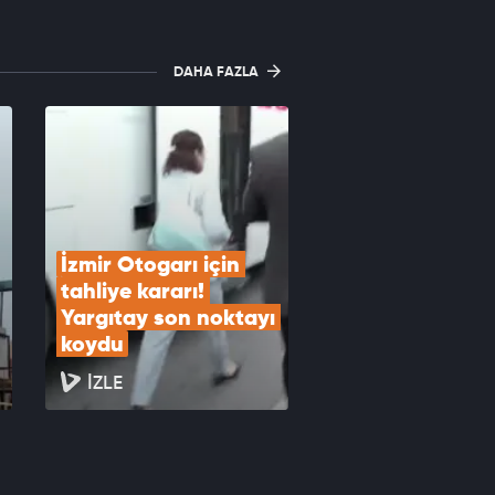
DAHA FAZLA
İzmir Otogarı için 
tahliye kararı! 
Yargıtay son noktayı 
koydu
İZLE