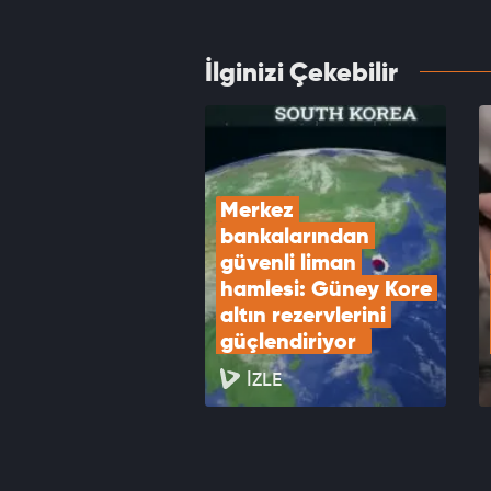
VID
İlginizi Çekebilir
Kredi 
edin
VID
Merkez 
bankalarından 
güvenli liman 
hamlesi: Güney Kore 
altın rezervlerini 
güçlendiriyor  
İZLE