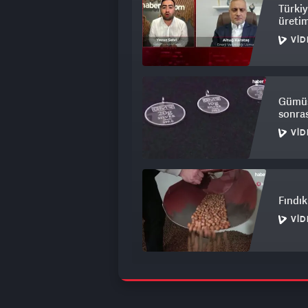
Türkiy
üretim
VID
Gümüş 
sonras
VID
Fındık 
VID
Dev ma
nokta