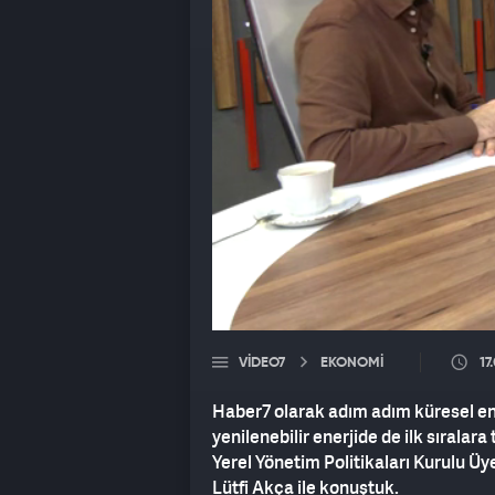
VIDEO7
EKONOMİ
17
Haber7 olarak adım adım küresel en
yenilenebilir enerjide de ilk sırala
Yerel Yönetim Politikaları Kurulu Üy
Lütfi Akça ile konuştuk.