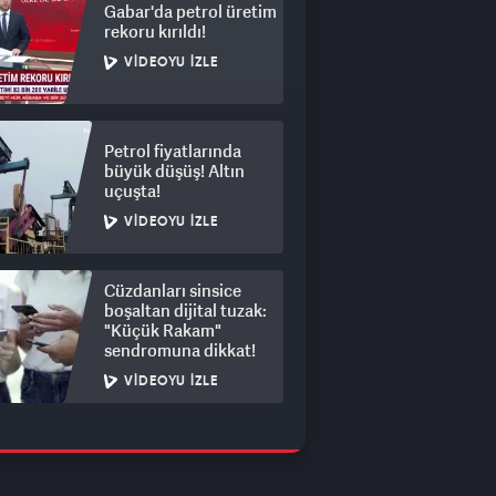
Gabar'da petrol üretim
rekoru kırıldı!
VIDEOYU İZLE
Petrol fiyatlarında
büyük düşüş! Altın
uçuşta!
VIDEOYU İZLE
Cüzdanları sinsice
boşaltan dijital tuzak:
"Küçük Rakam"
sendromuna dikkat!
VIDEOYU İZLE