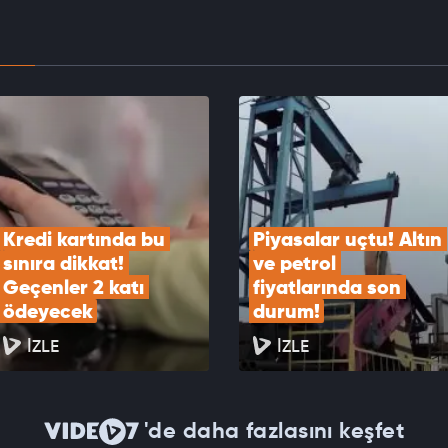
EOYU İZLE
kartları "maaş" gibi kullanılıyor! Buna çok dikkat
EOYU İZLE
Kredi kartında bu 
Piyasalar uçtu! Altın 
sınıra dikkat! 
ve petrol 
Geçenler 2 katı 
fiyatlarında son 
ödeyecek
durum!
İZLE
İZLE
'de daha fazlasını keşfet