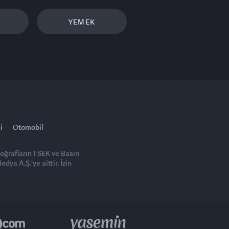
YEMEK
i
Otomobil
toğrafların FSEK ve Basın
ya A.Ş.'ye aittir. İzin