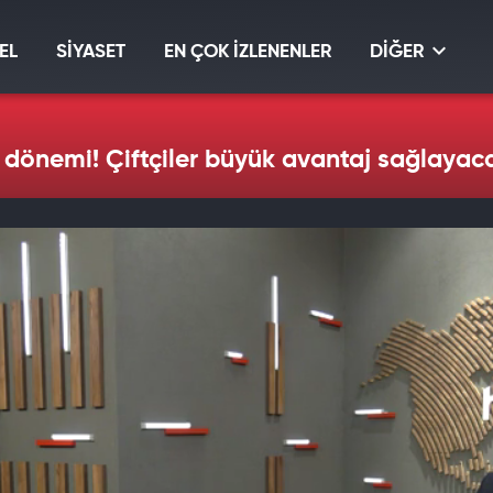
EL
SİYASET
EN ÇOK İZLENENLER
DİĞER
 dönemi! Çiftçiler büyük avantaj sağlayac