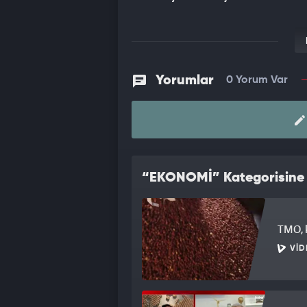
Yorumlar
0 Yorum Var
“EKONOMİ” Kategorisine A
TMO, k
VID