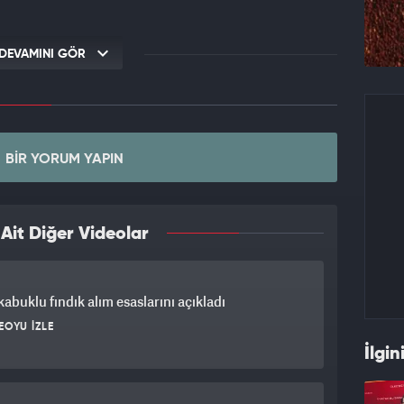
DEVAMINI GÖR
BIR YORUM YAPIN
it Diğer Videolar
abuklu fındık alım esaslarını açıkladı
EOYU İZLE
İlgin