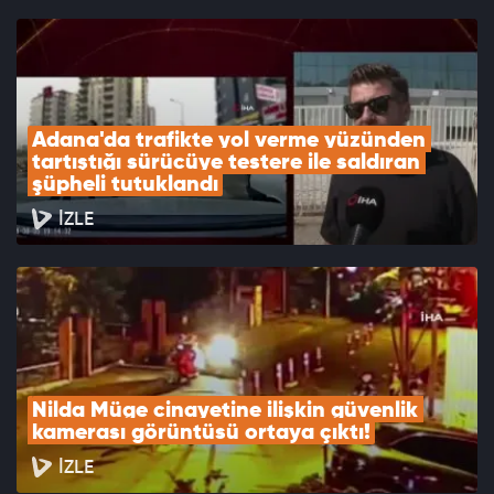
Adana'da trafikte yol verme yüzünden 
tartıştığı sürücüye testere ile saldıran 
şüpheli tutuklandı
İZLE
Nilda Müge cinayetine ilişkin güvenlik 
kamerası görüntüsü ortaya çıktı!
İZLE