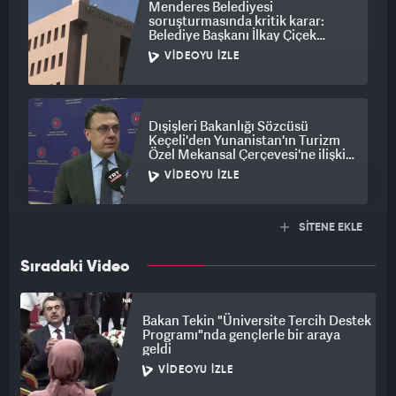
Menderes Belediyesi
soruşturmasında kritik karar:
Belediye Başkanı İlkay Çiçek
tutuklandı
VIDEOYU İZLE
Dışişleri Bakanlığı Sözcüsü
Keçeli'den Yunanistan'ın Turizm
Özel Mekansal Çerçevesi'ne ilişkin
açıklama
VIDEOYU İZLE
SİTENE EKLE
Sıradaki Video
Bakan Tekin "Üniversite Tercih Destek
Programı"nda gençlerle bir araya
geldi
VIDEOYU İZLE