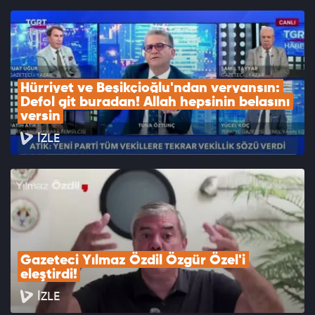
Hürriyet ve Beşikçioğlu'ndan veryansın: 
Defol git buradan! Allah hepsinin belasını 
versin
İZLE
Gazeteci Yılmaz Özdil Özgür Özel'i 
eleştirdi!
İZLE