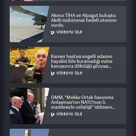
Akıncı TİHA ve Alpagut buluştu:
Akıllı mühimmat hedefi otonom
vurdu
VIDEOYU İZLE
Kanser hastası engelli adamın
hayalini bile kuramadığı evine
kavuşunca döktüğü gözyaşı
duygulandırdı
VIDEOYU İZLE
DMM, "Mekke Ortak Savunma
Anlaşması'nın NATO'nun 5.
maddesiyle çeliştiği" iddiasını
yalanladı
VIDEOYU İZLE