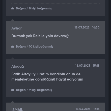
Beğen
/ 8 kişi beğenmiş
18.03.2023
16:30
Ayhan
Durmak yok Reis le yola devam☝️
Beğen
/ 10 kişi beğenmiş
18.03.2023
15:15
Aladağ
Fatih Altaylı’yı üretim bandinin önün de
memleketine döndüğünü hayal ediyorum
Beğen
/ 9 kişi beğenmiş
18.03.2023
12:15
ISMAIL