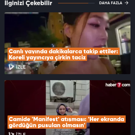
İlginizi Çekebilir
DAHA FAZLA
Canlı yayında dakikalarca takip ettiler: 
Koreli yayıncıya çirkin taciz
İZLE
Camide 'Manifest' atışması: 'Her ekranda 
gördüğün pusulan olmasın'
İZLE