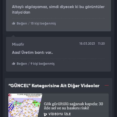
Altaylı algılayamaz, simdi diyecek ki bu görüntüler
italya'dan
Beğen
/ 15 kişi beğenmiş
18.03.2023
11:20
Misafir
Aaa! Üretim bantı var..
Beğen
/ 9 kişi beğenmiş
“GÜNCEL” Kategorisine Ait Diğer Videolar
Gök gürültülü sağanak kapıda: 30
ilde sel ve su baskını riski!
VIDEOYU İZLE