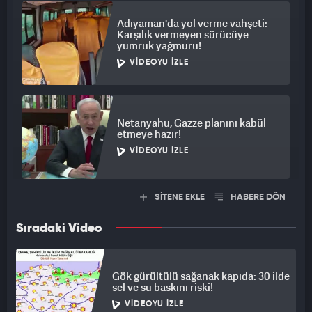
Adıyaman'da yol verme vahşeti:
Karşılık vermeyen sürücüye
yumruk yağmuru!
VIDEOYU İZLE
Netanyahu, Gazze planını kabül
etmeye hazır!
VIDEOYU İZLE
SİTENE EKLE
HABERE DÖN
Sıradaki Video
Gök gürültülü sağanak kapıda: 30 ilde
sel ve su baskını riski!
VIDEOYU İZLE