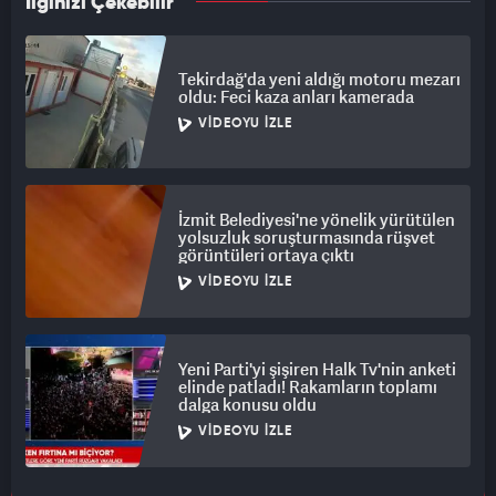
belirlendi.
İlginizi Çekebilir
ÖCALAN: Kimdir bu seçim komisyonundakiler? Bunlar Kandil
tarafından mı belirlendi, yoksa siz mi belirlediniz?
Tekirdağ'da yeni aldığı motoru mezarı
oldu: Feci kaza anları kamerada
SIRRI SÜREYYA ÖNDER: Kandil belirledi.
VIDEOYU İZLE
ÖCALAN: Tamamıyla mı onlar belirledi? Parti Meclisi’nde
belirlenmedi mi bu komisyon?
İzmit Belediyesi'ne yönelik yürütülen
yolsuzluk soruşturmasında rüşvet
PERVİN BULDAN: Hayır, parti meclisinde ya da MYK’de
görüntüleri ortaya çıktı
belirlenmedi.
VIDEOYU İZLE
ÖCALAN: Böyle şey olur mu? Siz niye müdahale etmediniz?
Devrimci cesaretiniz mi yok? Beni niye uyarmadınız?
Yeni Parti'yi şişiren Halk Tv'nin anketi
elinde patladı! Rakamların toplamı
ÖNDER: Başkanım yaşanan sıkıntıları size iletmiştik.
dalga konusu oldu
VIDEOYU İZLE
ÖCALAN: Kimdir bu seçim komisyonundakiler? İsim verin
bana.