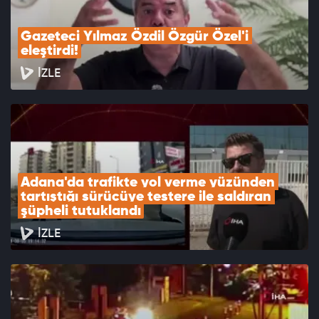
Gazeteci Yılmaz Özdil Özgür Özel'i 
eleştirdi!
İZLE
Adana'da trafikte yol verme yüzünden 
tartıştığı sürücüye testere ile saldıran 
şüpheli tutuklandı
İZLE