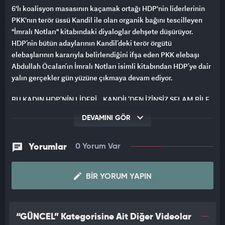
6'lı koalisyon masasının kaçamak ortağı HDP'nin liderlerinin
PKK'nın terör üssü Kandil ile olan organik bağını tescilleyen
"İmralı Notları" kitabındaki diyaloglar dehşete düşürüyor.
HDP’nin bütün adaylarının Kandil’deki terör örgütü
elebaşlarının kararıyla belirlendiğini ifşa eden PKK elebaşı
Abdullah Öcalan’ın İmralı Notları isimli kitabından HDP’ye dair
yalın gerçekler gün yüzüne çıkmaya devam ediyor.
BU KADIN HDP’NİN LİDERİ… KANDİL’DEN İZİNSİZ SELAM BİLE
İLETEMİYOR
DEVAMINI GÖR
Elebaşı Öcalan’ın kitabında sözleri yer alan HDP Eş Genel
Başkanı Pervin Buldan’ın, Kandil’den onay almadan selam dahi
Yorumlar
0 Yorum Var
iletemediğini açıkça söylediği öğrenildi.
Teröristbaşı Öcalan’ın kitaplaştırdığı İmralı Notları’nın 8 Şubat
BIR YORUM YAPIN
2014 tarihine ilişkin bölümünde, günümüzde HDP lideri olan
Pervin Buldan’ın, Öcalan’la gerçekleştirdiği diyaloga yer
veriliyor. HDP’li Buldan’ın kayınpederinin Öcalan’a selam
“GÜNCEL” Kategorisine Ait Diğer Videolar
söylediğini ancak Buldan’ın bu selamı iletmek için Kandil’den