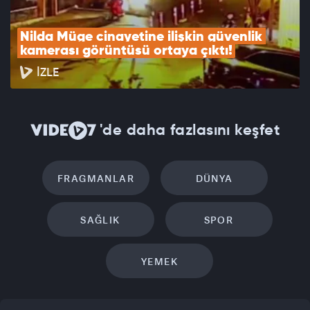
Nilda Müge cinayetine ilişkin güvenlik 
kamerası görüntüsü ortaya çıktı!
İZLE
'de daha fazlasını keşfet
FRAGMANLAR
DÜNYA
SAĞLIK
SPOR
YEMEK