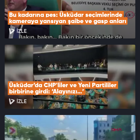
Bu kadarına pes: Üsküdar seçimlerinde 
kameraya yansıyan şaibe ve gasp anları
İZLE
Üsküdar’da CHP'liler ve Yeni Partililer 
birbirine girdi: ‘Alayınızı…’
İZLE