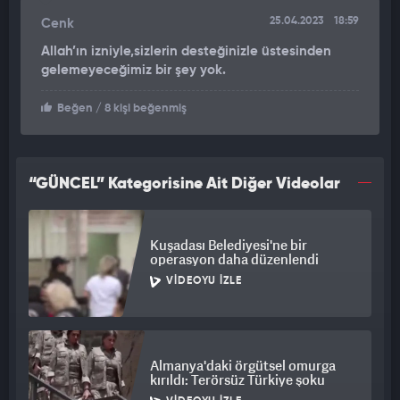
25.04.2023
18:59
Cenk
Allah’ın izniyle,sizlerin desteğinizle üstesinden
gelemeyeceğimiz bir şey yok.
Beğen
/ 8 kişi beğenmiş
“GÜNCEL” Kategorisine Ait Diğer Videolar
Kuşadası Belediyesi'ne bir
operasyon daha düzenlendi
VIDEOYU İZLE
Almanya'daki örgütsel omurga
kırıldı: Terörsüz Türkiye şoku