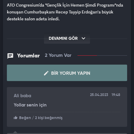
ATO Congresium’da "Gençlik İçin Hemen Şimdi Programı"nda
konuşan Cumhurbaşkanı Recep Tayyip Erdoğan'a büyük
destekle salon adeta inledi.
DEVAMINI GÖR
Yorumlar
2 Yorum Var
BIR YORUM YAPIN
25.04.2023
19:48
Ali baba
Yollar senin için
Beğen
/ 2 kişi beğenmiş