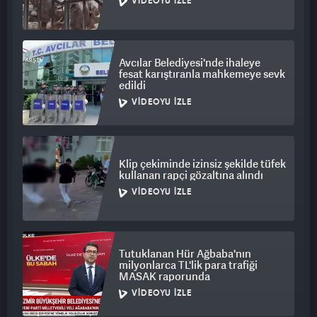
VIDEOYU İZLE
Avcılar Belediyesi'nde ihaleye
fesat karıştıranla mahkemeye sevk
edildi
VIDEOYU İZLE
Klip çekiminde izinsiz şekilde tüfek
kullanan rapçi gözaltına alındı
VIDEOYU İZLE
Tutuklanan Hür Ağbaba'nın
milyonlarca TL'lik para trafiği
MASAK raporunda
VIDEOYU İZLE