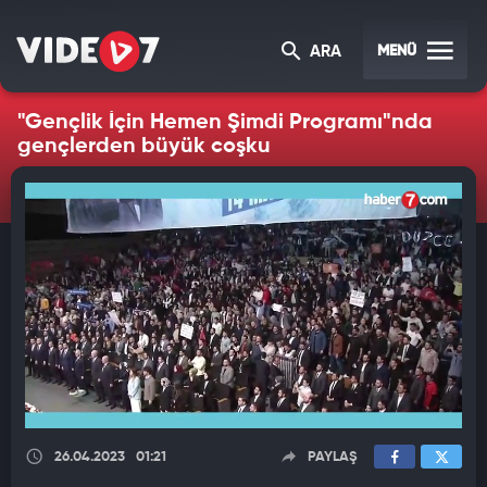
MENÜ
ARA
"Gençlik İçin Hemen Şimdi Programı"nda
gençlerden büyük coşku
26.04.2023
01:21
PAYLAŞ