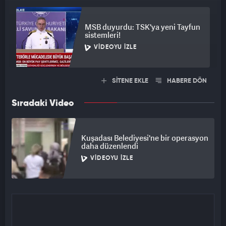
MSB duyurdu: TSK'ya yeni Tayfun
sistemleri!
VIDEOYU İZLE
SİTENE EKLE
HABERE DÖN
Sıradaki Video
Kuşadası Belediyesi'ne bir operasyon
daha düzenlendi
VIDEOYU İZLE