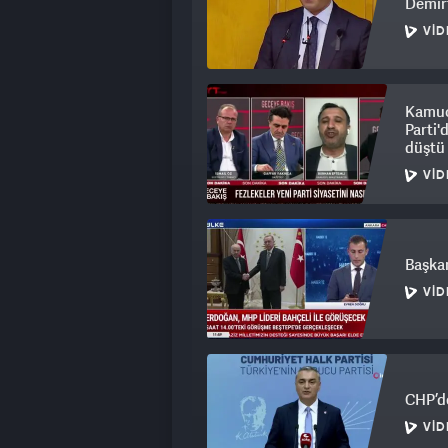
Demirt
VID
Kamuo
Parti'
düştü
VID
Başkan
VID
CHP’de
VID