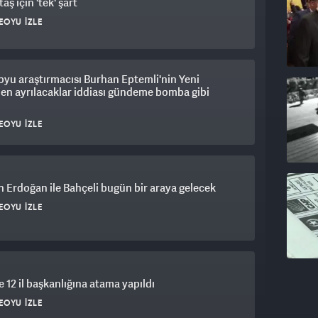
aş için 'tek' şart
EOYU İZLE
yu araştırmacısı Burhan Eptemli'nin Yeni
den ayrılacaklar iddiası gündeme bomba gibi
EOYU İZLE
 Erdoğan ile Bahçeli bugün bir araya gelecek
EOYU İZLE
 12 il başkanlığına atama yapıldı
EOYU İZLE