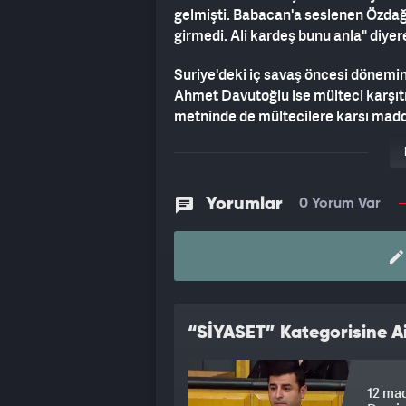
gelmişti. Babacan'a seslenen Özdağ
girmedi. Ali kardeş bunu anla" diyer
Suriye'deki iç savaş öncesi dönemi
Ahmet Davutoğlu ise mülteci karşıtı
metninde de mültecilere karşı madd
Davutoğlu'nu rahatsız ediyor.
Yorumlar
0 Yorum Var
“SİYASET” Kategorisine Ai
12 mad