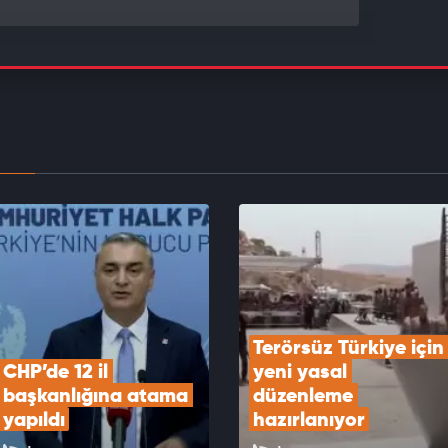
artili hırsız sürüsü AK Partili adaya verilen bu oyu
iz saydı.
EOYU İZLE
ti'den Üsküdar'daki seçim için ilk açıklama:
gaspı yapıldı
EOYU İZLE
Terörsüz Türkiye için 
CHP’de 12 il 
yeni yasal 
başkanlığına atama 
düzenleme 
yapıldı
hazırlanıyor