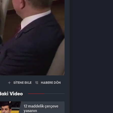
SİTENE EKLE
HABERE DÖN
daki Video
12 maddelik çerçeve
yasanın