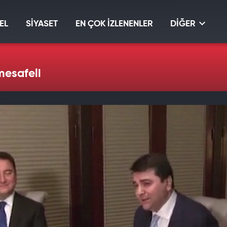
EL
SİYASET
EN ÇOK İZLENENLER
DİĞER
mesafeli