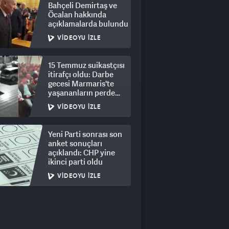
Bahçeli Demirtaş ve
Öcalan hakkında
açıklamalarda bulundu
VIDEOYU İZLE
15 Temmuz suikastçısı
itirafçı oldu: Darbe
gecesi Marmaris'te
yaşananların perde
arkası
VIDEOYU İZLE
Yeni Parti sonrası son
anket sonuçları
açıklandı: CHP yine
ikinci parti oldu
VIDEOYU İZLE