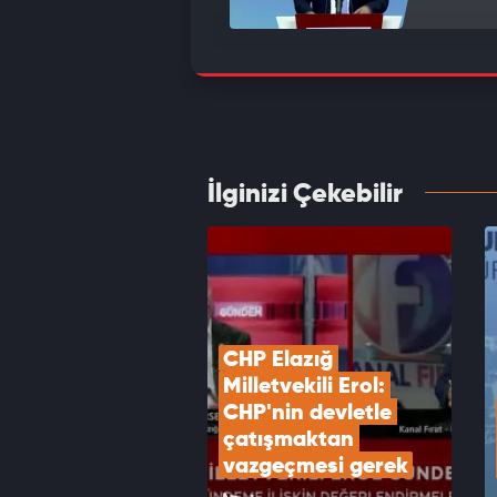
Yeni P
geçers
VID
İlginizi Çekebilir
AK Par
İrade 
VID
CHP Elazığ 
Milletvekili Erol: 
CHP'nin devletle 
çatışmaktan 
vazgeçmesi gerek