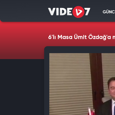
GÜNC
6'lı Masa Ümit Özdağ'a 