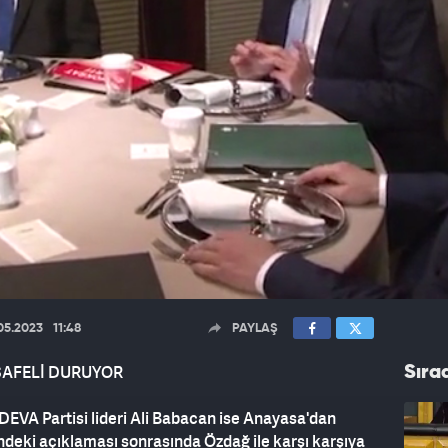
05.2023
11:48
PAYLAŞ
AFELİ DURUYOR
Sıra
n DEVA Partisi lideri Ali Babacan ise Anayasa'dan
ndeki açıklaması sonrasında Özdağ ile karşı karşıya