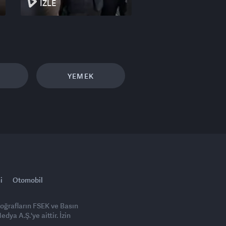
İZLE
YEMEK
i
Otomobil
toğrafların FSEK ve Basın
ya A.Ş.'ye aittir. İzin