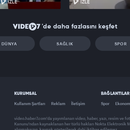
İZLE
İZLE
'de daha fazlasını keşfet
DÜNYA
SAĞLIK
SPOR
KURUMSAL
BAĞLANTILAR
Kullanım Şartları
Reklam
İletişim
Spor
Ekonom
video.haber7.com'da yayımlanan video, haber, yazı, resim ve fo
Kanunu'ndan kaynaklanan her türlü hakları Nokta Elektronik Med
alınmaksızın, kaynak gösterilerek dahi iktibas edilemez.