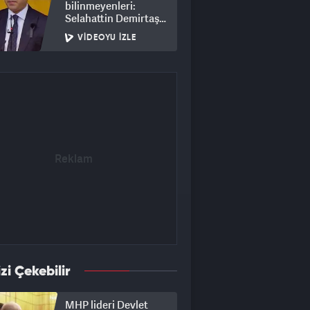
bilinmeyenleri:
Selahattin Demirtaş
için 'tek' şart
VIDEOYU İZLE
izi Çekebilir
MHP lideri Devlet