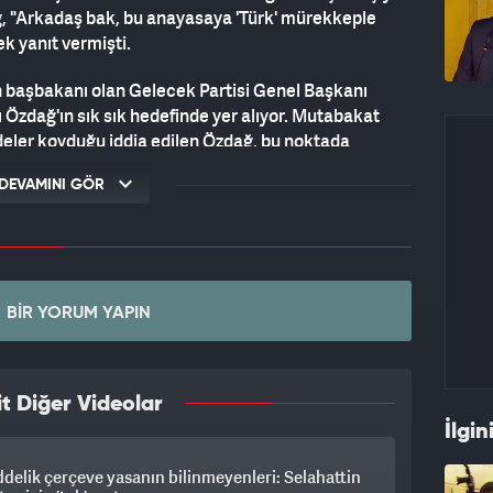
, "Arkadaş bak, bu anayasaya 'Türk' mürekkeple
ek yanıt vermişti.
n başbakanı olan Gelecek Partisi Genel Başkanı
 Özdağ'ın sık sık hedefinde yer alıyor. Mutabakat
eler koyduğu iddia edilen Özdağ, bu noktada
DEVAMINI GÖR
BIR YORUM YAPIN
t Diğer Videolar
İlgin
delik çerçeve yasanın bilinmeyenleri: Selahattin