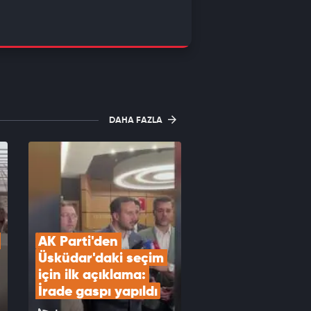
DAHA FAZLA
AK Parti'den 
Üsküdar'daki seçim 
için ilk açıklama: 
İrade gaspı yapıldı