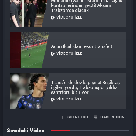
Mohamed Salah, İstanbul'da sağlık
kontrollerinden geçti! Akşam
Trabzon'da olacak
VIDEOYU İZLE
Acun Ilcalı'dan rekor transfer!
VIDEOYU İZLE
Transferde dev kapışma! Beşiktaş
ilgileniyordu, Trabzonspor yıldız
santrforu bitiriyor
VIDEOYU İZLE
SİTENE EKLE
HABERE DÖN
Sıradaki Video