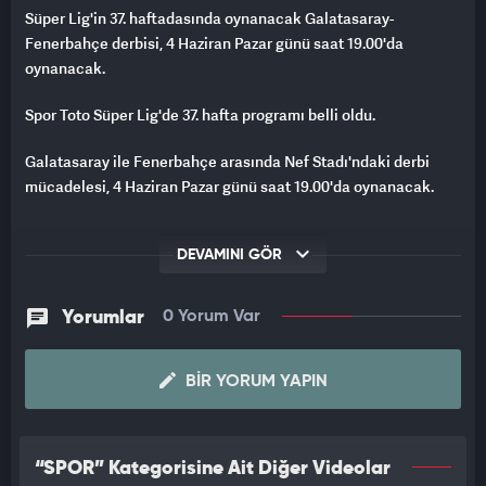
Süper Lig'in 37. haftadasında oynanacak Galatasaray-
Fenerbahçe derbisi, 4 Haziran Pazar günü saat 19.00'da
oynanacak.
Spor Toto Süper Lig'de 37. hafta programı belli oldu.
Galatasaray ile Fenerbahçe arasında Nef Stadı'ndaki derbi
mücadelesi, 4 Haziran Pazar günü saat 19.00'da oynanacak.
Türkiye Futbol Federasyonundan yapılan açıklamaya göre,
haftanın programı şöyle:
DEVAMINI GÖR
3 Haziran Cumartesi:
Yorumlar
0 Yorum Var
16.00 Arabam.com Konyaspor-VavaCars Fatih Karagümrük
(MEDAŞ Konya Büyükşehir)
BIR YORUM YAPIN
19.00 Yukatel Kayserispor-MKE Ankaragücü (RHG Enertürk
Enerji)
“SPOR” Kategorisine Ait Diğer Videolar