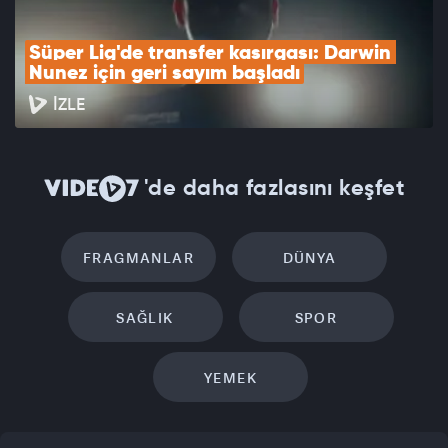
Süper Lig'de transfer kasırgası: Darwin 
Nunez için geri sayım başladı
İZLE
'de daha fazlasını keşfet
FRAGMANLAR
DÜNYA
SAĞLIK
SPOR
YEMEK