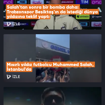
Salah'tan sonra bir bomba daha: 
Trabzonspor Beşiktaş'ın da istediği dünya 
yıldızına teklif yaptı
İZLE
Mısırlı yıldız futbolcu Muhammed Salah, 
İstanbul'da
İZLE