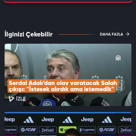
İlginizi Çekebilir
DAHA FAZLA
Serdal Adalı’dan olay yaratacak Salah 
çıkışı: "İstesek alırdık ama istemedik"
İZLE