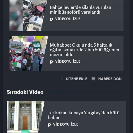
Bahçelievler'de silahla vurulan
minibüs şoförü yaralandı
VIDEOYU İZLE
Muhabbet Okulu’nda 5 haftalık
eğitim sona erdi: 2 bin 500 öğrenci
mezun oldu
VIDEOYU İZLE
SİTENE EKLE
HABERE DÖN
Sıradaki Video
Ter kokan kocaya Yargıtay'dan kötü
haber
VIDEOYU İZLE