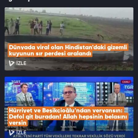
Dünyada viral olan Hindistan'daki gizemli 
kuyunun sır perdesi aralandı
İZLE
Hürriyet ve Beşikçioğlu'ndan veryansın: 
Defol git buradan! Allah hepsinin belasını 
versin
İZLE