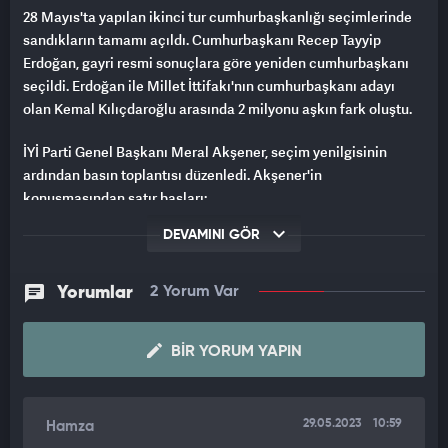
28 Mayıs'ta yapılan ikinci tur cumhurbaşkanlığı seçimlerinde
sandıkların tamamı açıldı. Cumhurbaşkanı Recep Tayyip
Erdoğan, gayri resmi sonuçlara göre yeniden cumhurbaşkanı
seçildi. Erdoğan ile Millet İttifakı'nın cumhurbaşkanı adayı
olan Kemal Kılıçdaroğlu arasında 2 milyonu aşkın fark oluştu.
İYİ Parti Genel Başkanı Meral Akşener, seçim yenilgisinin
ardından basın toplantısı düzenledi. Akşener'in
konuşmasından satır başları:
DEVAMINI GÖR
- Milletimizin bize verdiği muhalefet görevini yürüteceğiz.
Seçmen bizim için en halis ölçüttür.
Yorumlar
2 Yorum Var
- Milletimiz seçimde söyleyeceğini söyledi. Seçmen iradesinin
üzerinde güç yoktur. Bize düşen bu mesajı anlamak, anladıktan
sonra gereğini yapmaktır. İYİ Parti olarak bunu hakkıyla
BIR YORUM YAPIN
yapacağız.
- Seçmenimiz, seçim sonuçları üzerinden bir karamsarlık
29.05.2023
10:59
Hamza
hissetmesin. Bu saatten sonra milletimizin taleplerini