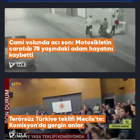
Cami yolunda acı son: Motosikletin 
çarptığı 78 yaşındaki adam hayatını 
kaybetti
İZLE
Terörsüz Türkiye teklifi Meclis'te: 
Komisyon'da gergin anlar
İZLE