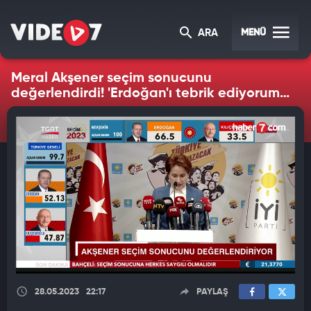
MENÜ
ARA
Meral Akşener seçim sonucunu
değerlendirdi! 'Erdoğan'ı tebrik ediyorum'
açıklamasını yaptı...
28.05.2023
22:17
PAYLAŞ