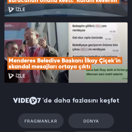
sürücünün önünü kesti: 'Kafanı keserim'
İZLE
Menderes Belediye Başkanı İlkay Çiçek'in 
skandal mesajları ortaya çıktı
İZLE
'de daha fazlasını keşfet
FRAGMANLAR
DÜNYA