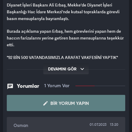
Diyanet İşleri Başkanı Ali Erbaş, Mekke'de Diyanet İşleri
Başkanlığı Hac İdare Merkezi'nde kutsal topraklarda görevli
basın mensuplarıyla bayramlaştı.
Burada açıklama yapan Erbaş, hem görevlerini yapan hem de
haccın farizalarını yerine getiren basın mensuplarına teşekkür
etti.
"92 BİN 500 VATANDAŞIMIZLA ARAFAT VAKFESİNİ YAPTIK"
Bu yıl son hacı sayısı bakımından 20-30 yılın zirvesi olduğunu
DEVAMINI GÖR
söyleyen Erbaş, "92 bin 500 vatandaşımızla Arafat vakfesini
yaptık. Geçen yıl sayımız 37 bin 770 idi. Ondan önceki yıllarda
Yorumlar
1 Yorum Var
hep 80 binlerin altındaydı." bilgisini verdi.
İslam ülkelerinin hac bakanları ve din işleri başkanlarıyla iyi
BIR YORUM YAPIN
ilişkiler geliştirdiklerini belirten Erbaş, din eğitimi, din hizmeti,
aile ve gençlik konularında ortak çalışmalar yapacaklarını
söyledi.
01.07.2023
13:20
Osman