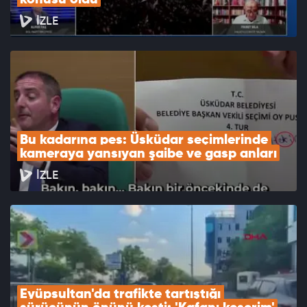
konusu oldu
İZLE
Bu kadarına pes: Üsküdar seçimlerinde 
kameraya yansıyan şaibe ve gasp anları
İZLE
Eyüpsultan'da trafikte tartıştığı 