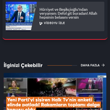
Hürriyet ve Beşikçioğlu'ndan
veryansın: Defol git buradan! Allah
hepsinin belasını versin
VIDEOYU İZLE
İlginizi Çekebilir
DAHA FAZLA
Yeni Parti'yi şişiren Halk Tv'nin anketi 
elinde patladı! Rakamların toplamı dalga 