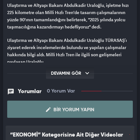
Ulaştırma ve Altyapı Bakanı Abdulkadir Uraloğlu, işletme hızı
225 kilometre olan Milli Hızlı Tren'de tasarım çalışmalarının
yüzde 90'ının tamamlandığını belirterek, "2025 yılında yolcu
taşımacılığına kazandırmayı hedefliyoruz" dedi.
Ulaştırma ve Altyapı Bakanı Abdulkadir Uraloğlu TÜRASAŞ’ı
ziyaret ederek incelemelerde bulundu ve yapılan çalışmalar
hakkında bilgi aldı. Milli Hızlı Tren ile ilgili son gelişmeleri
paylaşan Uraloğlu,
DEVAMINI GÖR
“Milli Elektrikli Trenimizden sonra Milli Hızlı Trenimizi de
yapıyoruz. İşletme hızı 225 km olan Milli Hızlı Trenimizde
tasarım çalışmalarımızı yüzde 90 oranında tamamladık. İlk
Yorumlar
0 Yorum Var
prototip montajına 2024 yılı başında başlamayı planlıyoruz. 8
araçlı tren setine sahip olacak bu milli hızlı trenimizi de 2025
BIR YORUM YAPIN
yılında yolcu taşımacılığına kazandırmayı hedefliyoruz” dedi.
Ulaştırma ve Altyapı Bakanı Abdulkadir Uraloğlu Türkiye Raylı
Sistem Araçları Sanayi A.Ş.‘yi (TÜRASAŞ) ziyaret etti. Ziyarette
“EKONOMİ” Kategorisine Ait Diğer Videolar
ilk olarak yapılan çalışmalar ile ilgili bilgi alan Bakan Uraloğlu,