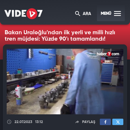
MENÜ
ARA
Bakan Uraloğlu'ndan ilk yerli ve milli hızlı
tren müjdesi: Yüzde 90'ı tamamlandı!
22.07.2023
13:12
PAYLAŞ