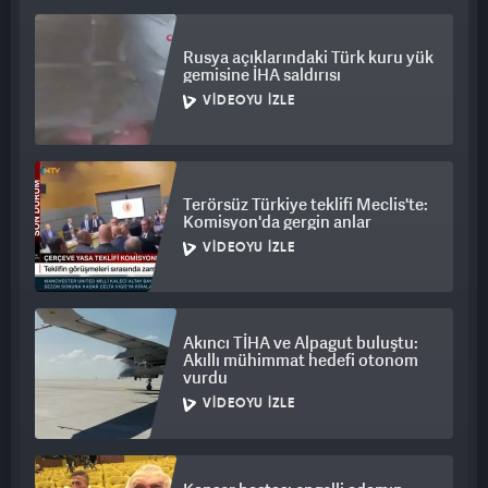
Devlet Hastanesine sevk edilirken, birinin durumu ağır olduğu
belirtildi.
Rusya açıklarındaki Türk kuru yük
gemisine İHA saldırısı
Olay yerine gelen Alaşehir Kaymakamı Alper Faruk Güngör de
VIDEOYU İZLE
incelemelerde bulunarak, yetkililerden bilgi aldı.
İŞÇİLERDEN BİRİ HAYATINI KAYBETTİ
Terörsüz Türkiye teklifi Meclis'te:
İtfaiye ekiplerince tünelden baygın olarak çıkarıldıktan sonra
Komisyon'da gergin anlar
sağlık ekipleri tarafından Alaşehir Devlet Hastanesine
VIDEOYU İZLE
kaldırılan işçilerden Yaşar Nacaroğlu, doktorların tüm
müdahalelerine rağmen hayatını kaybetti. Diğer işçi
Muhammet Yavuz'un da durumunun ağır olduğu ve yoğun
bakımdaki tedavisinin sürdüğü öğrenildi.
Akıncı TİHA ve Alpagut buluştu:
Akıllı mühimmat hedefi otonom
vurdu
VIDEOYU İZLE