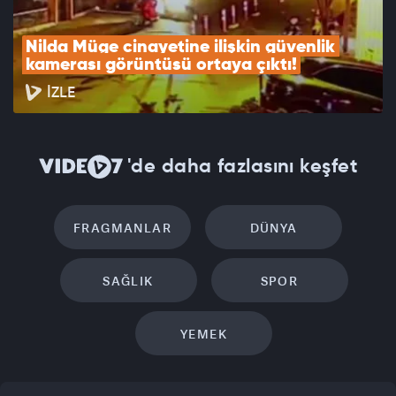
Nilda Müge cinayetine ilişkin güvenlik 
kamerası görüntüsü ortaya çıktı!
İZLE
'de daha fazlasını keşfet
FRAGMANLAR
DÜNYA
SAĞLIK
SPOR
YEMEK