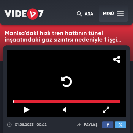
MENÜ
ARA
Manisa'daki hızlı tren hattının tünel
inşaatındaki gaz sızıntısı nedeniyle 1 işçi
öldü
01.08.2023
00:42
PAYLAŞ