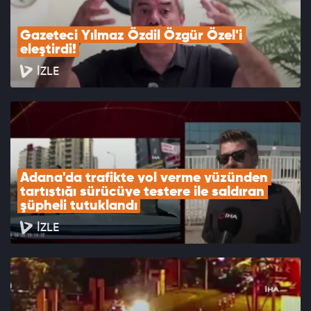
Gazeteci Yılmaz Özdil Özgür Özel'i 
eleştirdi!
İZLE
Adana'da trafikte yol verme yüzünden 
tartıştığı sürücüye testere ile saldıran 
şüpheli tutuklandı
İZLE