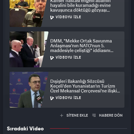
Kanser hastası engelli adamın
hayalini bile kuramadığı evine
kavuşunca döktüğü gözyaşı
duygulandırdı
VIDEOYU İZLE
DMM, "Mekke Ortak Savunma
Anlaşması'nın NATO'nun 5.
maddesiyle çeliştiği" iddiasını
yalanladı
VIDEOYU İZLE
Dışişleri Bakanlığı Sözcüsü
Keçeli'den Yunanistan'ın Turizm
Özel Mekansal Çerçevesi'ne ilişkin
açıklama
VIDEOYU İZLE
SİTENE EKLE
HABERE DÖN
Sıradaki Video