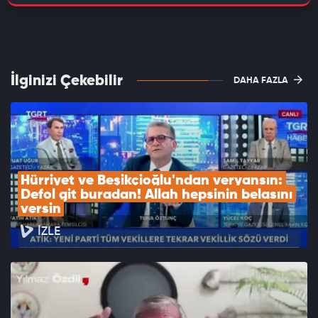
İlginizi Çekebilir
DAHA FAZLA
Hürriyet ve Beşikçioğlu'ndan veryansın: 
Defol git buradan! Allah hepsinin belasını 
versin
İZLE