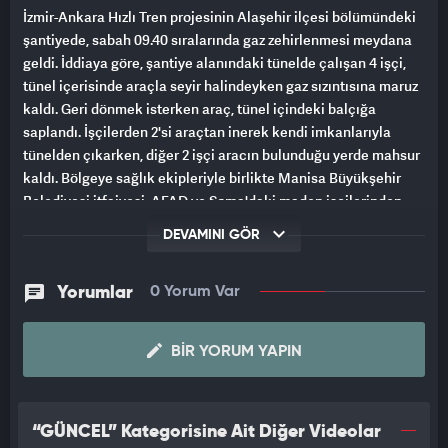
İzmir-Ankara Hızlı Tren projesinin Alaşehir ilçesi bölümündeki
şantiyede, sabah 09.40 sıralarında gaz zehirlenmesi meydana
geldi. İddiaya göre, şantiye alanındaki tünelde çalışan 4 işçi,
tünel içerisinde araçla seyir halindeyken gaz sızıntısına maruz
kaldı. Geri dönmek isterken araç, tünel içindeki balçığa
saplandı. İşçilerden 2'si araçtan inerek kendi imkanlarıyla
tünelden çıkarken, diğer 2 işçi aracın bulunduğu yerde mahsur
kaldı. Bölgeye sağlık ekipleriyle birlikte Manisa Büyükşehir
Belediyesi itfaiyesi, AFAD ve Soma'daki maden işçilerinden
oluşan bir ekip sevk edildi.
DEVAMINI GÖR
2 SAAT SONRA BAYGIN HALDE ÇIKARILDILAR
Yorumlar
0 Yorum Var
Bölgeye ulaşan Manisa Büyükşehir Belediyesi itfaiye ekipleri,
hemen gaz maskesi ve özel kıyafetlerini giyerek araçla tünele
BIR YORUM YAPIN
girdi. Mahsur kalan işçilerin bulunduğu bölgeye ulaşan ekipler,
2 işçiyi kendi araçlarına alarak tünelin dışındaki sağlık
ekiplerine teslim etti. Baygın halde olan işçiler Muhammet
Yavuz (22) ve Yaşar Nacaroğlu'na (57) sağlık ekiplerince
“GÜNCEL” Kategorisine Ait Diğer Videolar
ambulansta ilk müdahale yapıldı. İşçiler daha sonra Alaşehir