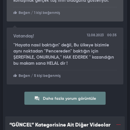
konuşmak gerçek taş fırın olduğunu gösteriyor.
Beğen
/ 1 kişi beğenmiş
12.08.2023
00:35
Vatandaş!
"Hayata nasıl baktığın" değil, Bu ülkeye bizimle
aynı noktadan "Pencereden" baktığın için
ŞEREFİNLE, ONURUNLA," HAK EDEREK " kazandığın
bu makam sana HELAL dir !
Beğen
/ 5 kişi beğenmiş
Daha fazla yorum görüntüle
“GÜNCEL” Kategorisine Ait Diğer Videolar