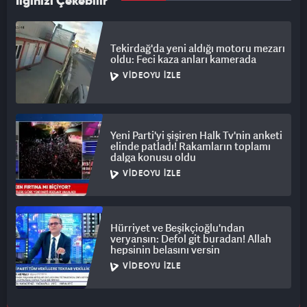
İlginizi Çekebilir
Tekirdağ'da yeni aldığı motoru mezarı
oldu: Feci kaza anları kamerada
VIDEOYU İZLE
Yeni Parti'yi şişiren Halk Tv'nin anketi
elinde patladı! Rakamların toplamı
dalga konusu oldu
VIDEOYU İZLE
Hürriyet ve Beşikçioğlu'ndan
veryansın: Defol git buradan! Allah
hepsinin belasını versin
VIDEOYU İZLE