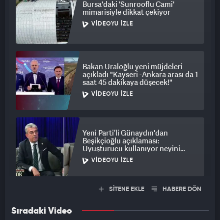
Bursa'daki 'Sunrooflu Cami'
mimarisiyle dikkat çekiyor
VIDEOYU İZLE
Bakan Uraloğlu yeni müjdeleri
açıkladı "Kayseri -Ankara arası da 1
saat 45 dakikaya düşecek!"
VIDEOYU İZLE
Yeni Parti’li Günaydın'dan
Beşikçioğlu açıklaması:
Uyuşturucu kullanıyor neyini
savunayım!
VIDEOYU İZLE
SİTENE EKLE
HABERE DÖN
Sıradaki Video