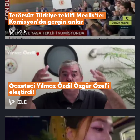
Terörsüz Türkiye teklifi Meclis'te: 
Komisyon'da gergin anlar
İZLE
Gazeteci Yılmaz Özdil Özgür Özel'i 
eleştirdi!
İZLE