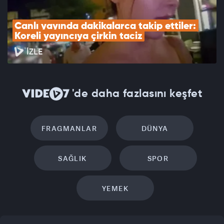
Canlı yayında dakikalarca takip ettiler: 
Koreli yayıncıya çirkin taciz
İZLE
'de daha fazlasını keşfet
FRAGMANLAR
DÜNYA
SAĞLIK
SPOR
YEMEK