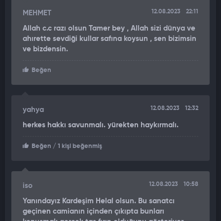
12.08.2023
22:11
MEHMET
Allah c.c razı olsun Tamer bey , Allah sizi dünya ve
ahırette sevdiği kullar safına koysun , sen bizimsin
ve bizdensin.
Beğen
12.08.2023
12:32
yahya
herkes hakkı savunmalı. yürekten haykırmalı.
Beğen
/ 1 kişi beğenmiş
12.08.2023
10:58
iso
Yanındayız Kardeşim Helal olsun. Bu sanatcı
geçinen camianın içinden çıkıpta bunları