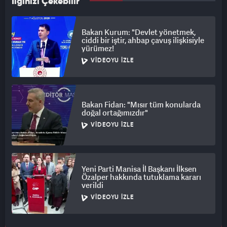
İlginizi Çekebilir
Bakan Kurum: "Devlet yönetmek,
ciddi bir iştir, ahbap çavuş ilişkisiyle
yürümez!
VIDEOYU İZLE
Bakan Fidan: "Mısır tüm konularda
doğal ortağımızdır"
VIDEOYU İZLE
Yeni Parti Manisa İl Başkanı İlksen
Özalper hakkında tutuklama kararı
verildi
VIDEOYU İZLE