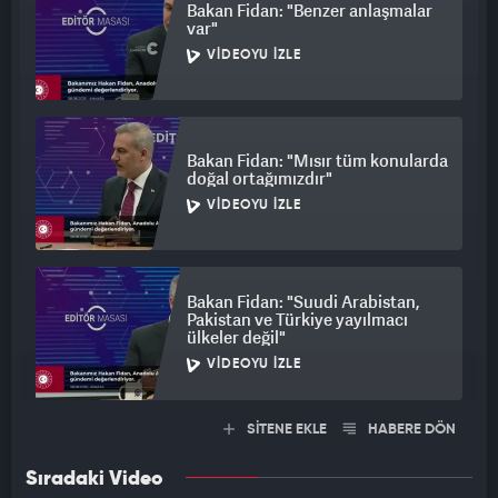
Bakan Fidan: "Benzer anlaşmalar
var"
VIDEOYU İZLE
Bakan Fidan: "Mısır tüm konularda
doğal ortağımızdır"
VIDEOYU İZLE
Bakan Fidan: "Suudi Arabistan,
Pakistan ve Türkiye yayılmacı
ülkeler değil"
VIDEOYU İZLE
SİTENE EKLE
HABERE DÖN
Sıradaki Video