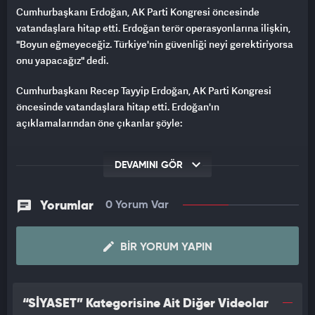
Cumhurbaşkanı Erdoğan, AK Parti Kongresi öncesinde
vatandaşlara hitap etti. Erdoğan terör operasyonlarına ilişkin,
"Boyun eğmeyeceğiz. Türkiye'nin güvenliği neyi gerektiriyorsa
onu yapacağız" dedi.
Cumhurbaşkanı Recep Tayyip Erdoğan, AK Parti Kongresi
öncesinde vatandaşlara hitap etti. Erdoğan'ın
açıklamalarından öne çıkanlar şöyle:
"Bugün AK Parti için, davamız için müstesna bir gün. Biraz
DEVAMINI GÖR
sonra Türkiye Yüzyılı için hep yeni hep ileri diyerek partimizin 4.
Olağanüstü Büyük Kongresi'ni gerçekleştireceğiz.
Yorumlar
0 Yorum Var
Türkiye Yüzyılı'nın siyasette öncüsü olacak kurmay kadroyu
delegelerimizin oylarıyla belirleyeceğiz. Yeni yüzlerle, yeni
seslerle partimizi daha da güçlendireceğiz.
BIR YORUM YAPIN
Altılı Masa dediler, ne oldu? O masadan parlamentoda kimse
var mı? Başkanlarının parlamentoda olmadığı Altılı Masa.
“SİYASET” Kategorisine Ait Diğer Videolar