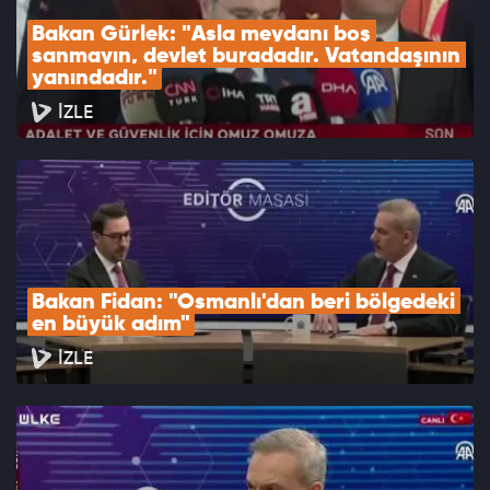
Bakan Gürlek: "Asla meydanı boş 
sanmayın, devlet buradadır. Vatandaşının 
yanındadır."
İZLE
Bakan Fidan: "Osmanlı'dan beri bölgedeki 
en büyük adım"
İZLE