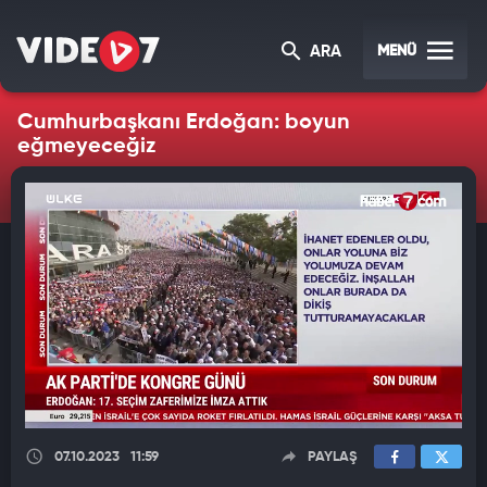
MENÜ
ARA
Cumhurbaşkanı Erdoğan: boyun
eğmeyeceğiz
07.10.2023
11:59
PAYLAŞ