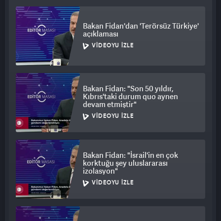
Boyun eğmeyeceğiz. Türkiye'nin güvenliği neyi gerektiriyorsa
onu yapacağız."
Bakan Fidan'dan 'Terörsüz Türkiye'
açıklaması
VIDEOYU İZLE
Bakan Fidan: "Son 50 yıldır,
Kıbrıs'taki durum quo aynen
devam etmiştir"
VIDEOYU İZLE
Bakan Fidan: "İsrail'in en çok
korktuğu şey uluslararası
izolasyon"
VIDEOYU İZLE