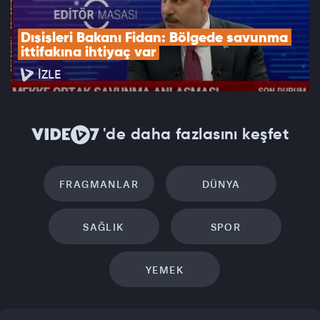
Dışişleri Bakanı Fidan: Bölgede savunma 
ittifakına ihtiyaç var
İZLE
'de daha fazlasını keşfet
FRAGMANLAR
DÜNYA
SAĞLIK
SPOR
YEMEK