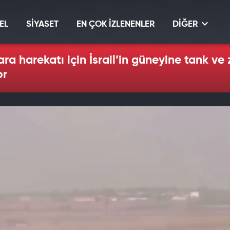
EL
SİYASET
EN ÇOK İZLENENLER
DİĞER
ara harekatı için İsrail’in güneyine tank ve
or