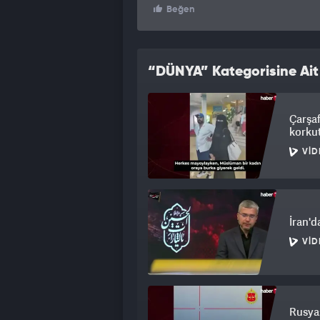
Beğen
“DÜNYA” Kategorisine Ait
Çarşaf
korku
VID
İran'd
VID
Rusya: