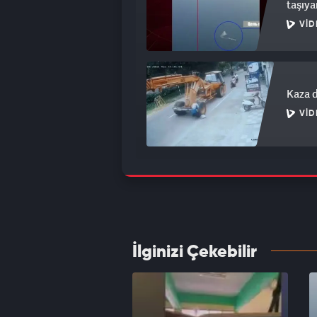
taşıya
VID
Kaza d
VID
Sosyal
bitcoi
VID
İlginizi Çekebilir
İsrail
VID