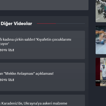
 Diğer Videolar
lı kadına çirkin saldırı! 'Kıyafetin çocuklarımı
tuyor'
EOYU İZLE
an "Mekke Anlaşması" açıklaması!
EOYU İZLE
 Karadeniz’de, Ukrayna’ya askeri malzeme