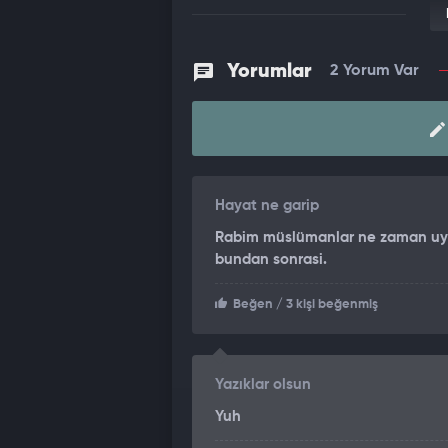
Yorumlar
2 Yorum Var
Hayat ne garip
Rabim müslümanlar ne zaman uy
bundan sonrasi.
Beğen
/ 3 kişi beğenmiş
Yazıklar olsun
Yuh