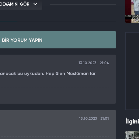
DEVAMINI GÖR
BIR YORUM YAPIN
13.10.2023
21:04
anacak bu uykudan. Hep ölen Müslüman lar
13.10.2023
21:01
İlgin