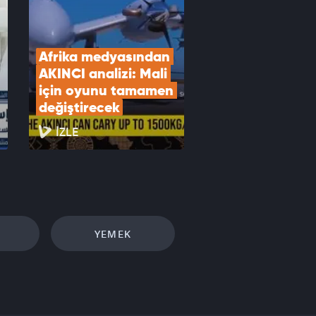
Afrika medyasından 
AKINCI analizi: Mali 
için oyunu tamamen 
değiştirecek
İZLE
YEMEK