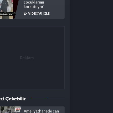
çocuklarımı
korkutuyor'
VIDEOYU İZLE
izi Çekebilir
Ameliyathanede can