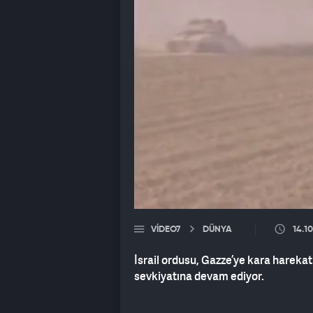
VIDEO7
DÜNYA
14.1
İsrail ordusu, Gazze’ye kara harekatı
sevkiyatına devam ediyor.