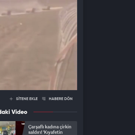
SİTENE EKLE
HABERE DÖN
daki Video
Çarşaflı kadına çirkin
saldırı! 'Kıyafetin