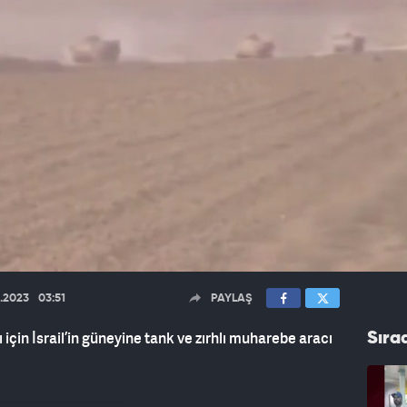
0.2023
03:51
PAYLAŞ
 için İsrail’in güneyine tank ve zırhlı muharebe aracı
Sıra