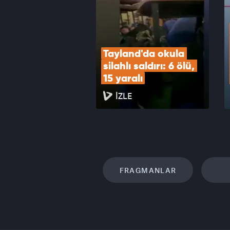
Tayland'da okula 
silahlı saldırı: 6 ölü, 
15 yaralı
İZLE
FRAGMANLAR