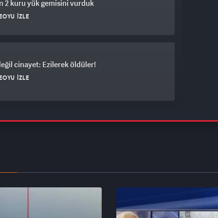
n 2 kuru yük gemisini vurduk
EOYU İZLE
eğil cinayet: Ezilerek öldüler!
EOYU İZLE
 medya üzerinden casusluk iddiası! İsrail: İran
n'le ajan devşiriyor
EOYU İZLE
 basını tutuştu! Tel Aviv için ölümcül ittifak alarmı!
EOYU İZLE