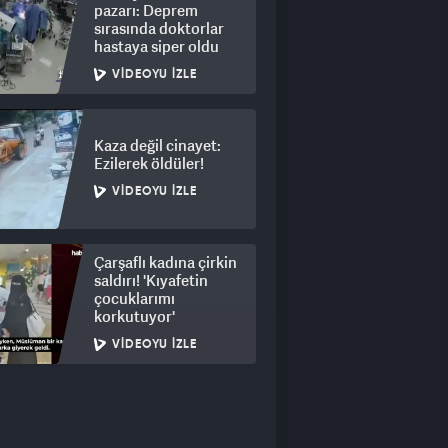
pazarı: Deprem
sırasında doktorlar
hastaya siper oldu
VIDEOYU İZLE
Kaza değil cinayet:
Ezilerek öldüler!
VIDEOYU İZLE
Çarşaflı kadına çirkin
saldırı! 'Kıyafetin
çocuklarımı
korkutuyor'
VIDEOYU İZLE