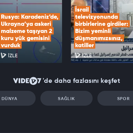
İsrail 
Rusya: Karadeniz’de, 
televizyonunda 
Ukrayna’ya askeri 
birbirlerine girdiler: 
malzeme taşıyan 2 
Bizim yeminli 
kuru yük gemisini 
düşmanımızsınız, 
vurduk
katiller
İZLE
İZLE
'de daha fazlasını keşfet
DÜNYA
SAĞLIK
SPOR