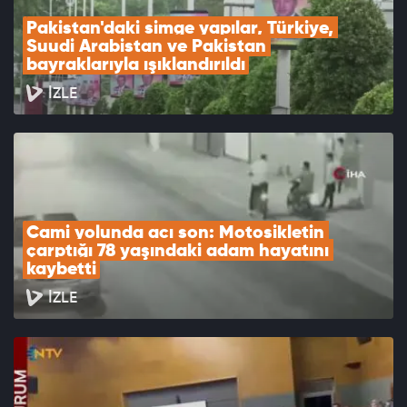
Pakistan'daki simge yapılar, Türkiye, 
Suudi Arabistan ve Pakistan 
bayraklarıyla ışıklandırıldı
İZLE
Cami yolunda acı son: Motosikletin 
çarptığı 78 yaşındaki adam hayatını 
kaybetti
İZLE