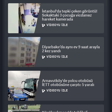
ülkelerimizin karasularındaki güvenliği artıracak.” ifadelerini
kullandı.
İstanbul'da tepki çeken görüntü!
Sokaktaki 3 çocuğa vicdansız
hareket kamerada
Tagarev, mayın temizleme çalışmalarına Ukraynalı güçlerin
VIDEOYU İZLE
katılımının öngörülmediğini de kaydetti.​​​​​​​
Diyarbakır’da aynı ev 9 saat arayla
2 kez yandı
VIDEOYU İZLE
Arnavutköy'de yolcu otobüsü
İETT otobüsüne çarptı: 5 yaralı
VIDEOYU İZLE