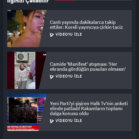
İlginizi Çekebilir
Canlı yayında dakikalarca takip
ettiler: Koreli yayıncıya çirkin taciz
VIDEOYU İZLE
Camide 'Manifest' atışması: 'Her
ekranda gördüğün pusulan olmasın'
VIDEOYU İZLE
Yeni Parti'yi şişiren Halk Tv'nin anketi
elinde patladı! Rakamların toplamı
dalga konusu oldu
VIDEOYU İZLE