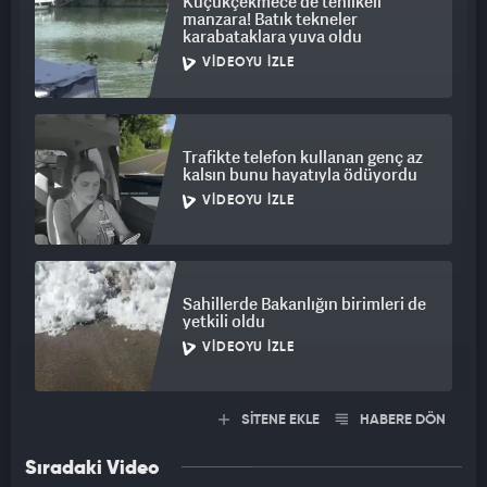
Küçükçekmece'de tehlikeli
manzara! Batık tekneler
karabataklara yuva oldu
VIDEOYU İZLE
Trafikte telefon kullanan genç az
kalsın bunu hayatıyla ödüyordu
VIDEOYU İZLE
Sahillerde Bakanlığın birimleri de
yetkili oldu
VIDEOYU İZLE
SİTENE EKLE
HABERE DÖN
Sıradaki Video