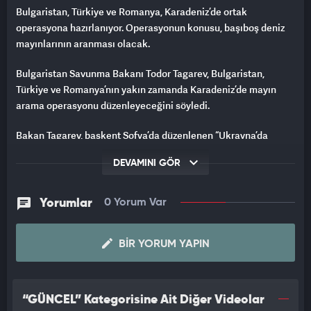
Bulgaristan, Türkiye ve Romanya, Karadeniz’de ortak
operasyona hazırlanıyor. Operasyonun konusu, başıboş deniz
mayınlarının aranması olacak.
Bulgaristan Savunma Bakanı Todor Tagarev, Bulgaristan,
Türkiye ve Romanya’nın yakın zamanda Karadeniz’de mayın
arama operasyonu düzenleyeceğini söyledi.
Bakan Tagarev, başkent Sofya’da düzenlenen “Ukrayna’da
Barışın Kazanılması” konulu uluslararası konferansın bir
DEVAMINI GÖR
konuşma yaptı.
Tagarev, Karadeniz’de komşu olan Bulgaristan, Türkiye ve
Yorumlar
0 Yorum Var
Romanya’nın mayın arama çalışmalarında eşgüdümlü hareket
ettiklerini bildirdi.
BIR YORUM YAPIN
“Yakın zamanda Bulgaristan, Türkiye ve Romanya, Karadeniz’de
ortak mayın arama operasyonu başlatacak” diyen
Tagarev, “Operasyon başlamadan önce çok ufak bazı
“GÜNCEL” Kategorisine Ait Diğer Videolar
detayların somutlaştırılması gerekiyor. Bu operasyon