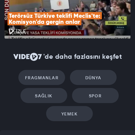
Terörsüz Türkiye teklifi Meclis'te: 
Komisyon'da gergin anlar
İZLE
'de daha fazlasını keşfet
FRAGMANLAR
DÜNYA
SAĞLIK
SPOR
YEMEK