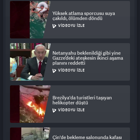
Yüksek atlama sporcusu suya
çakıldı, ölümden döndü
VIDEOYU İZLE
Netanyahu beklenildiği gibi yine
Gazze’deki ateşkesin ikinci aşama
planını reddetti
VIDEOYU İZLE
Brezilya'da turistleri taşıyan
helikopter düştü
VIDEOYU İZLE
Çin'de bekleme salonunda kafası