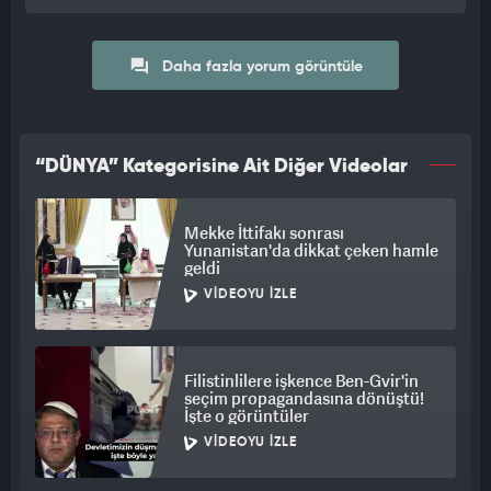
Daha fazla yorum görüntüle
“DÜNYA” Kategorisine Ait Diğer Videolar
Mekke İttifakı sonrası
Yunanistan'da dikkat çeken hamle
geldi
VIDEOYU İZLE
Filistinlilere işkence Ben-Gvir'in
seçim propagandasına dönüştü!
İşte o görüntüler
VIDEOYU İZLE