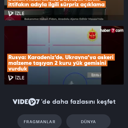
ittifakın adıyla ilgili sürpriz açıklama
İZLE
Rusya: Karadeniz’de, Ukrayna’ya askeri 
malzeme taşıyan 2 kuru yük gemisini 
vurduk
İZLE
'de daha fazlasını keşfet
FRAGMANLAR
DÜNYA