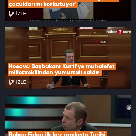
çocuklarımı korkutuyor'
İZLE
Kosova Başbakanı Kurti'ye muhalefet 
milletvekilinden yumurtalı saldırı
İZLE
Bakan Fidan ilk kez paylaştı: Tarihi 