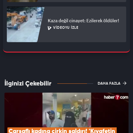
Kaza değil cinayet: Ezilerek öldüler!
VIDEOYU İZLE
İlginizi Çekebilir
DAHA FAZLA
Çarşaflı kadına çirkin saldırı! 'Kıyafetin 