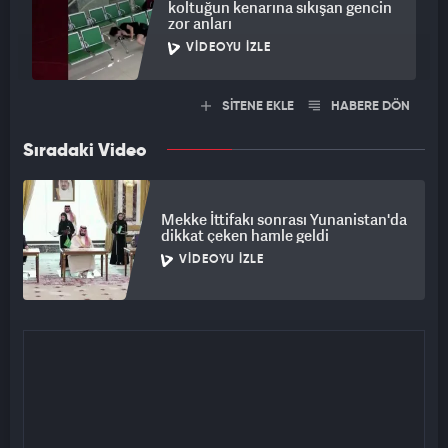
koltuğun kenarına sıkışan gencin
zor anları
VIDEOYU İZLE
SİTENE EKLE
HABERE DÖN
Sıradaki Video
Mekke İttifakı sonrası Yunanistan'da
dikkat çeken hamle geldi
VIDEOYU İZLE