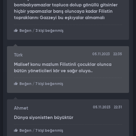
bombalıyamazlar topluca dolup gönüllü gitsinler
hiçbir yapamazlar barış oluncaya kadar Filistin
topraklarını Gazzeyi bu eşkıyalar almamalı
Beğen
/ 3 kişi beğenmiş
05.11.2023
22:35
Türk
Malisef konu mazlum Filistinli çocuklar olunca
bütün yöneticileri kör ve sağır oluyo..
Beğen
/ 7 kişi beğenmiş
05.11.2023
22:31
Ahmet
Dünya siyonistten büyüktür
Beğen
/ 7 kişi beğenmiş