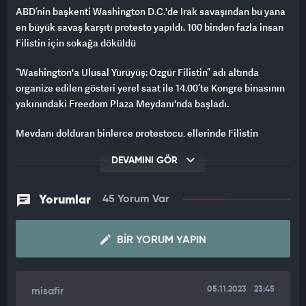
ABD’nin başkenti Washington D.C.'de Irak savaşından bu yana
en büyük savaş karşıtı protesto yapıldı. 100 binden fazla insan
Filistin için sokağa döküldü
“Washington'a Ulusal Yürüyüş: Özgür Filistin” adı altında
organize edilen gösteri yerel saat ile 14.00’te Kongre binasının
yakınındaki Freedom Plaza Meydanı'nda başladı.
Meydanı dolduran binlerce protestocu, ellerinde Filistin
bayrakları ve Filistin’e destek pankartları ile sloganlar atarak
DEVAMINI GÖR
Gazze’de ateşkes çağrısı yapıyor.
Barış yanlısı Yahudi grupların da katıldığı sivil toplum
Yorumlar
45 Yorum Var
kuruluşları tarafından organize edilen gösteride, ayrıca ABD
Başkanı Joe Biden yönetiminden İsrail’e yapılan ABD
yardımlarının durdurulması talep ediliyor.
BIR YORUM YAPIN
05.11.2023
23:45
misafir