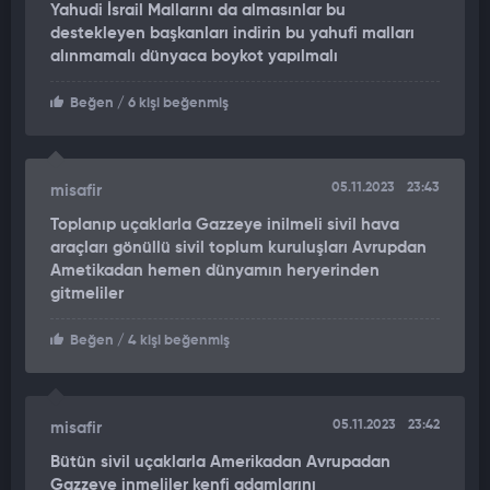
Yahudi İsrail Mallarını da almasınlar bu
destekleyen başkanları indirin bu yahufi malları
alınmamalı dünyaca boykot yapılmalı
Beğen
/ 6 kişi beğenmiş
05.11.2023
23:43
misafir
Toplanıp uçaklarla Gazzeye inilmeli sivil hava
araçları gönüllü sivil toplum kuruluşları Avrupdan
Ametikadan hemen dünyamın heryerinden
gitmeliler
Beğen
/ 4 kişi beğenmiş
05.11.2023
23:42
misafir
Bütün sivil uçaklarla Amerikadan Avrupadan
Gazzeye inmeliler kenfi adamlarını