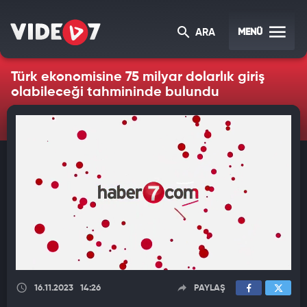
MENÜ
ARA
Türk ekonomisine 75 milyar dolarlık giriş
olabileceği tahmininde bulundu
16.11.2023
14:26
PAYLAŞ