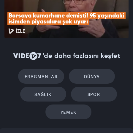
Borsaya kumarhane demişti! 95 yaşındaki 
isimden piyasalara şok uyarı
İZLE
'de daha fazlasını keşfet
FRAGMANLAR
DÜNYA
SAĞLIK
SPOR
YEMEK