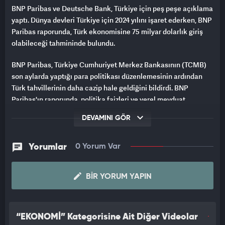
BNP Paribas ve Deutsche Bank, Türkiye için peş peşe açıklama
yaptı. Dünya devleri Türkiye için 2024 yılını işaret ederken, BNP
Paribas raporunda, Türk ekonomisine 75 milyar dolarlık giriş
olabileceği tahmininde bulundu.
BNP Paribas, Türkiye Cumhuriyet Merkez Bankasının (TCMB)
son aylarda yaptığı para politikası düzenlemesinin ardından
Türk tahvillerinin daha cazip hale geldiğini bildirdi. BNP
Paribas'ın raporunda, politika faizleri ve yerel mevduat
faizlerinin, enflasyon beklentilerine karşı pozitif beklenen reel
DEVAMINI GÖR
faiz oranları sağlayacak şekilde halihazırda yeterince
ayarlandığı aktarıldı.
Yorumlar
0 Yorum Var
PEŞ PEŞE TÜRKİYE MESAJI
Raporda, TCMB'nin son aylarda para politikasında yaptığı
BIR YORUM YAPIN
düzenlemesinin ardından Türk tahvillerinin daha cazip hale
geldiği belirtildi.
“EKONOMİ” Kategorisine Ait Diğer Videolar
Türkiye'nin mali finansman ihtiyaçlarının özellikle 2024'ün ilk