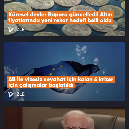
Küresel devler Raporu güncelledi! Altın 
fiyatlarında yeni rekor hedefi belli oldu
İZLE
AB İle vizesiz seyahat için kalan 6 kriter 
için çalışmalar başlatıldı
İZLE