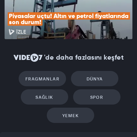
Piyasalar uçtu! Altın ve petrol fiyatlarında 
son durum!
İZLE
'de daha fazlasını keşfet
FRAGMANLAR
DÜNYA
SAĞLIK
SPOR
YEMEK