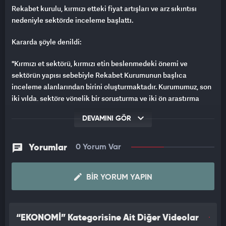
Rekabet kurulu, kırmızı etteki fiyat artışları ve arz sıkıntısı
nedeniyle sektörde inceleme başlattı.
Kararda şöyle denildi:
"Kırmızı et sektörü, kırmızı etin beslenmedeki önemi ve
sektörün yapısı sebebiyle Rekabet Kurumunun başlıca
inceleme alanlarından birini oluşturmaktadır. Kurumumuz, son
iki yılda, sektöre yönelik bir soruşturma ve iki ön araştırma
yürütmüştür.
DEVAMINI GÖR
Hayvan besiciliğinin yanı sıra et ve et ürünlerinin üretimi ve
satışı alanında faaliyet gösteren bir teşebbüsün
Yorumlar
0 Yorum Var
perakendecilerin raf fiyatlarını belirlediği iddiasına yönelik
olarak başlatılan ve uzlaşma usulüyle sonlandırılan soruşturma
sonucunda, soruşturma tarafı teşebbüsün alıcılarının yeniden
BIR YORUM YAPIN
satış fiyatlarını belirlemek suretiyle 4054 sayılı Rekabetin
Korunması Hakkında Kanun’un (4054 sayılı Kanun) 4.
maddesini ihlal ettiğine ve ilgili teşebbüse idari para cezası
“EKONOMİ” Kategorisine Ait Diğer Videolar
uygulanmasına karar verilmiştir.