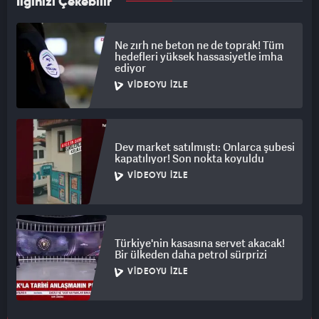
İlginizi Çekebilir
Ne zırh ne beton ne de toprak! Tüm
hedefleri yüksek hassasiyetle imha
ediyor
VIDEOYU İZLE
Dev market satılmıştı: Onlarca şubesi
kapatılıyor! Son nokta koyuldu
VIDEOYU İZLE
Türkiye'nin kasasına servet akacak!
Bir ülkeden daha petrol sürprizi
VIDEOYU İZLE