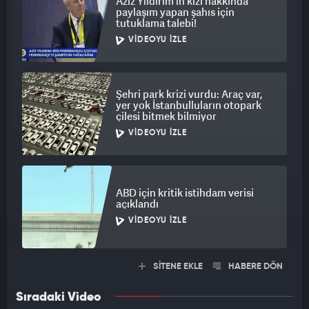
Aziz Yıldırım'ın kızı hakkında
paylaşım yapan şahıs için
tutuklama talebi!
VIDEOYU İZLE
Şehri park krizi vurdu: Araç var,
yer yok İstanbulluların otopark
çilesi bitmek bilmiyor
VIDEOYU İZLE
ABD için kritik istihdam verisi
açıklandı
VIDEOYU İZLE
SİTENE EKLE
HABERE DÖN
Sıradaki Video