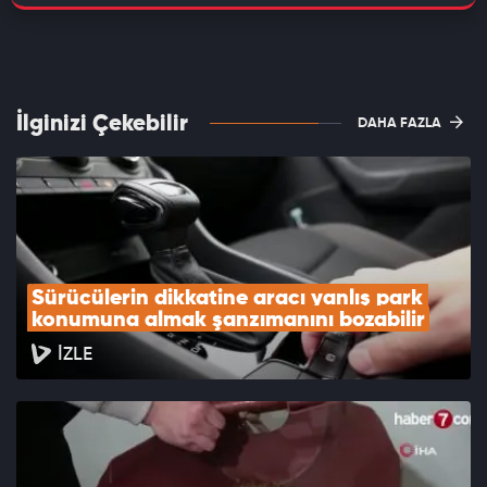
İlginizi Çekebilir
DAHA FAZLA
Sürücülerin dikkatine aracı yanlış park 
konumuna almak şanzımanını bozabilir
İZLE