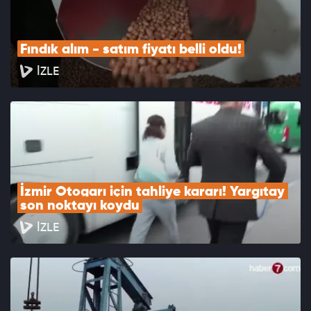
Fındık alım - satım fiyatı belli oldu!
İZLE
İzmir Otogarı için tahliye kararı! Yargıtay 
son noktayı koydu
İZLE