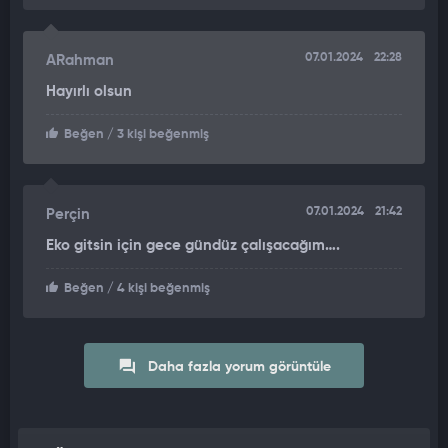
07.01.2024
22:28
ARahman
Hayırlı olsun
Beğen
/ 3 kişi beğenmiş
07.01.2024
21:42
Perçin
Eko gitsin için gece gündüz çalışacağım….
Beğen
/ 4 kişi beğenmiş
Daha fazla yorum görüntüle