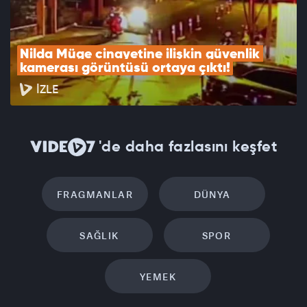
Nilda Müge cinayetine ilişkin güvenlik 
kamerası görüntüsü ortaya çıktı!
İZLE
'de daha fazlasını keşfet
FRAGMANLAR
DÜNYA
SAĞLIK
SPOR
YEMEK