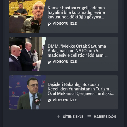
Kanser hastası engelli adamın
hayalini bile kuramadığı evine
kavuşunca döktüğü gözyaşı
duygulandırdı
VIDEOYU İZLE
DMM, "Mekke Ortak Savunma
Anlaşması'nın NATO'nun 5.
maddesiyle çeliştiği" iddiasını
yalanladı
VIDEOYU İZLE
Dışişleri Bakanlığı Sözcüsü
Keçeli'den Yunanistan'ın Turizm
Özel Mekansal Çerçevesi'ne ilişkin
açıklama
VIDEOYU İZLE
SİTENE EKLE
HABERE DÖN