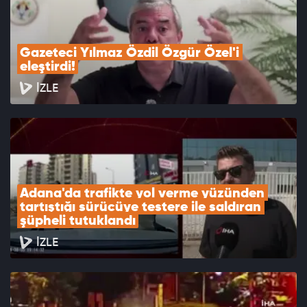
Gazeteci Yılmaz Özdil Özgür Özel'i 
eleştirdi!
İZLE
Adana'da trafikte yol verme yüzünden 
tartıştığı sürücüye testere ile saldıran 
şüpheli tutuklandı
İZLE