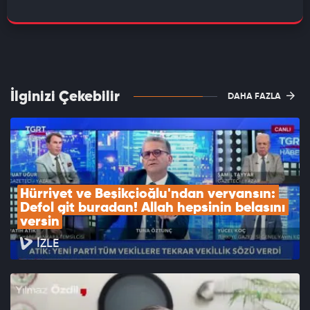
İlginizi Çekebilir
DAHA FAZLA
Hürriyet ve Beşikçioğlu'ndan veryansın: 
Defol git buradan! Allah hepsinin belasını 
versin
İZLE