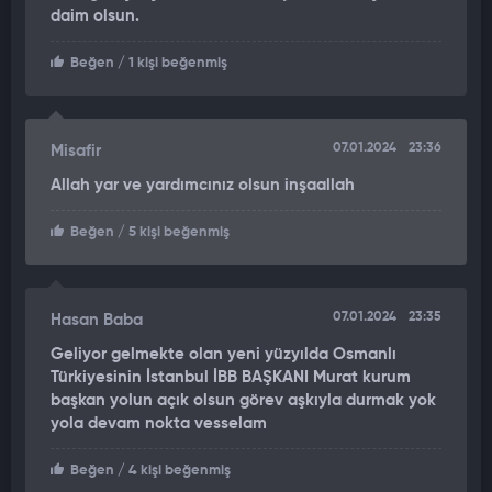
daim olsun.
Beğen
/ 1 kişi beğenmiş
07.01.2024
23:36
Misafir
Allah yar ve yardımcınız olsun inşaallah
Beğen
/ 5 kişi beğenmiş
07.01.2024
23:35
Hasan Baba
Geliyor gelmekte olan yeni yüzyılda Osmanlı
Türkiyesinin İstanbul İBB BAŞKANI Murat kurum
başkan yolun açık olsun görev aşkıyla durmak yok
yola devam nokta vesselam
Beğen
/ 4 kişi beğenmiş