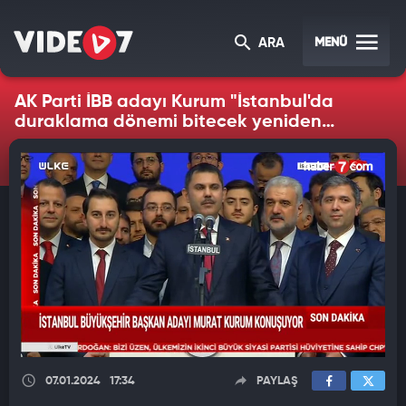
MENÜ
ARA
AK Parti İBB adayı Kurum "İstanbul'da
duraklama dönemi bitecek yeniden
yükseliş dönemi başlayacak" dedi
07.01.2024
17:34
PAYLAŞ