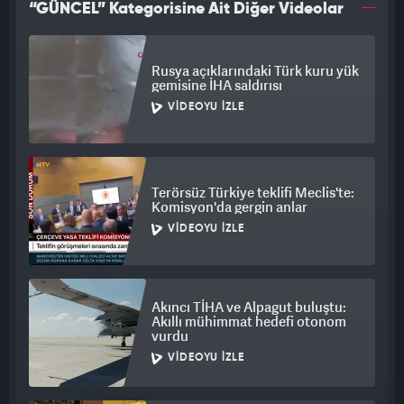
“GÜNCEL” Kategorisine Ait Diğer Videolar
Rusya açıklarındaki Türk kuru yük
gemisine İHA saldırısı
VIDEOYU İZLE
Terörsüz Türkiye teklifi Meclis'te:
Komisyon'da gergin anlar
VIDEOYU İZLE
Akıncı TİHA ve Alpagut buluştu:
Akıllı mühimmat hedefi otonom
vurdu
VIDEOYU İZLE