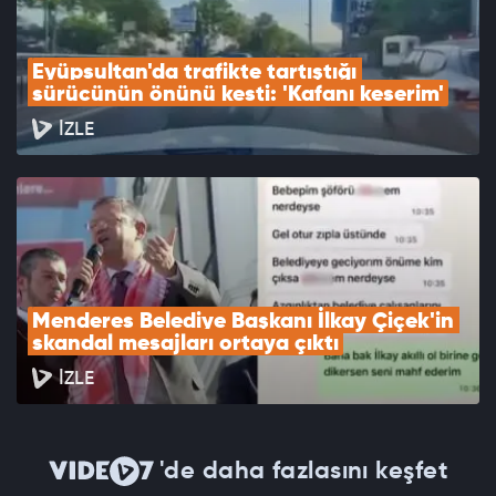
Eyüpsultan'da trafikte tartıştığı 
sürücünün önünü kesti: 'Kafanı keserim'
İZLE
Menderes Belediye Başkanı İlkay Çiçek'in 
skandal mesajları ortaya çıktı
İZLE
'de daha fazlasını keşfet