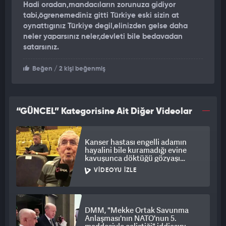
Hadi oradan,mandacıların zorunuza gidiyor
dünya insanlarının ortak mirası olmaktan çıkarmaktadır.
tabi,ögrenemediniz gitti Türkiye eski sizin at
Evrensel kültür simgelerinden biri olan Ayasofya'nın, finansal
oynattıgınız Türkiye degil,elinizden gelse daha
çıkarlar uğruna tahrip edilmesi, Türkiye'nin kültürel
neler yaparsınız neler,devleti bile bedavadan
zenginliğine vurulan bir darbedir.
satarsınız.
CHP olarak, Ayasofya'nın tarihine ve kültürüne yapılan bu
Beğen
/ 2 kişi beğenmiş
haksız müdahaleyi kınıyor, Türkiye'nin tarihini ve kültürünü
koruma sorumluluğunu hatırlatıyoruz. Tarihi ve kültürel
miraslarımızın gelecek nesillere aktarılmasında duyarlı bir
“GÜNCEL” Kategorisine Ait Diğer Videolar
politika izlenmesini ve Ayasofya'nın özgün kimliğine uygun bir
şekilde korunmasını talep ediyoruz."
Kanser hastası engelli adamın
hayalini bile kuramadığı evine
kavuşunca döktüğü gözyaşı
duygulandırdı
VIDEOYU İZLE
DMM, "Mekke Ortak Savunma
Anlaşması'nın NATO'nun 5.