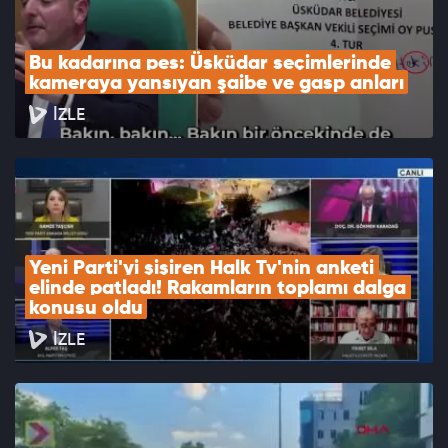
Bu kadarına pes: Üsküdar seçimlerinde 
kameraya yansıyan şaibe ve gasp anları
İZLE
Yeni Parti'yi şişiren Halk Tv'nin anketi 
elinde patladı! Rakamların toplamı dalga 
konusu oldu
İZLE