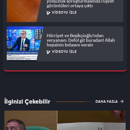
yolsuzluk soruşturmasında rüşvet
görüntüleri ortaya çıktı
VIDEOYU İZLE
Hürriyet ve Beşikçioğlu'ndan
veryansın: Defol git buradan! Allah
hepsinin belasını versin
VIDEOYU İZLE
İlginizi Çekebilir
DAHA FAZLA