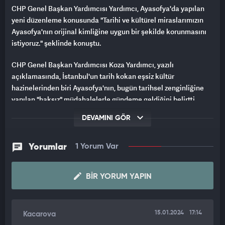
CHP Genel Başkan Yardımcısı Yardımcı, Ayasofya'da yapılan
yeni düzenleme konusunda "Tarihi ve kültürel miraslarımızın
Ayasofya'nın orijinal kimliğine uygun bir şekilde korunmasını
istiyoruz." şeklinde konuştu.
CHP Genel Başkan Yardımcısı Koza Yardımcı, yazılı
açıklamasında, İstanbul'un tarih kokan eşsiz kültür
hazinelerinden biri Ayasofya'nın, bugün tarihsel zenginliğine
yapılan "haksız" müdahalelerle gündeme geldiğini belirtti.
DEVAMINI GÖR
UNESCO'nun yönergelerine ters düşecek ve evrensel değerleri
yok sayacak şekilde Ayasofya'nın kapısına kepenk takıldığını,
bunun sadece bir yapıya değil Türkiye'nin geçmişine, kültürüne
Yorumlar
1 Yorum Var
ve itibarına da ihanet olduğunu savunan Yardımcı, şunları
kaydetti:
BIR YORUM YAPIN
"UNESCO'nun önerdiği 'ziyaretçi yönetim planı' adı altında
uygulanan turistlere ücretli girişin, endüstriyel kepenklerle
kapatılması, Ayasofya'nın evrensel değerlerine yapılan bir
15.01.2024
17:14
Kacarova
saldırıdır. Bu anlayış, Ayasofya'yı sadece yerli halkın değil, tüm