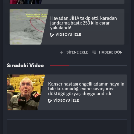
Havadan JİHA takip etti, karadan
jandarma bastı: 253 kilo esrar
yakalandı!
VIDEOYU İZLE
SİTENE EKLE
HABERE DÖN
Sıradaki Video
Kanser hastası engelli adamın hayalini
bile kuramadığı evine kavuşunca
döktüğü gözyaşı duygulandırdı
VIDEOYU İZLE