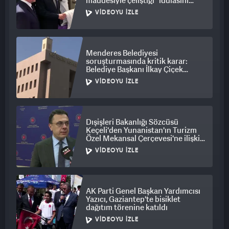
maddesiyle çeliştiği" iddiasını
yalanladı
VIDEOYU İZLE
Menderes Belediyesi
soruşturmasında kritik karar:
Belediye Başkanı İlkay Çiçek
tutuklandı
VIDEOYU İZLE
Dışişleri Bakanlığı Sözcüsü
Keçeli'den Yunanistan'ın Turizm
Özel Mekansal Çerçevesi'ne ilişkin
açıklama
VIDEOYU İZLE
AK Parti Genel Başkan Yardımcısı
Yazıcı, Gaziantep'te bisiklet
dağıtım törenine katıldı
VIDEOYU İZLE