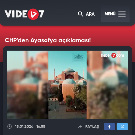
MENÜ
ARA
CHP'den Ayasofya açıklaması!
15.01.2024
16:55
PAYLAŞ