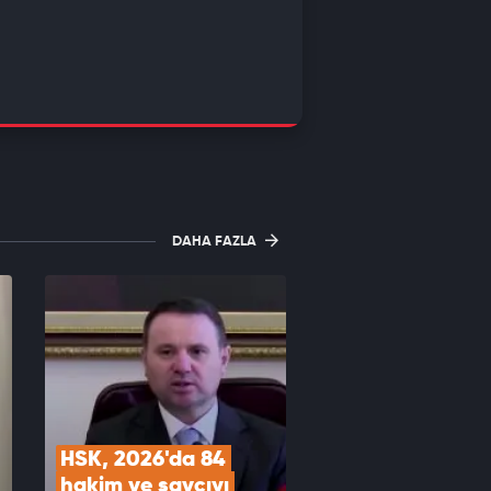
DAHA FAZLA
HSK, 2026'da 84 
hakim ve savcıyı 