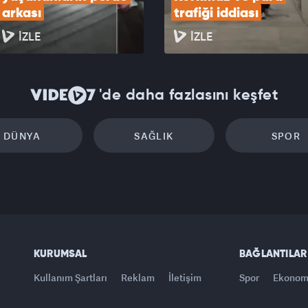
arkası
trafiği iddiası
İZLE
İZLE
'de daha fazlasını keşfet
DÜNYA
SAĞLIK
SPOR
KURUMSAL
BAĞLANTILAR
Kullanım Şartları
Reklam
İletişim
Spor
Ekonom