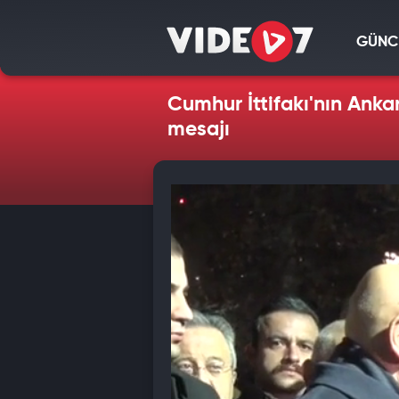
GÜNC
Cumhur İttifakı'nın Ank
mesajı