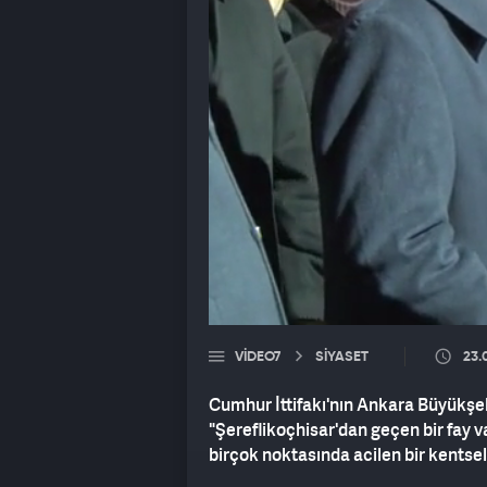
VIDEO7
SİYASET
23.
Cumhur İttifakı'nın Ankara Büyükşeh
"Şereflikoçhisar'dan geçen bir fay 
birçok noktasında acilen bir kentse