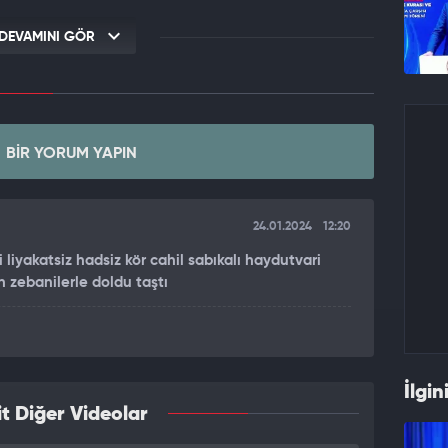
DEVAMINI GÖR
BIR YORUM YAPIN
24.01.2024
12:20
 liyakatsiz hadsiz kör cahil sabıkalı haydutvari
 zebanilerle doldu taştı
İlgin
t Diğer Videolar