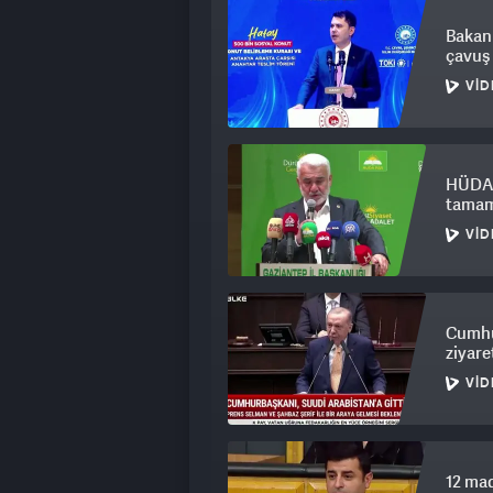
Bakan 
çavuş 
VID
HÜDA P
tamaml
VID
Cumhu
ziyare
VID
12 mad