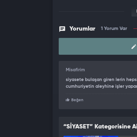
Yorumlar
1 Yorum Var
Misafirim
siyasete bulaşan giren lerin hepsi
cumhuriyetin aleyhine işler yapan
Beğen
“SİYASET” Kategorisine Ai