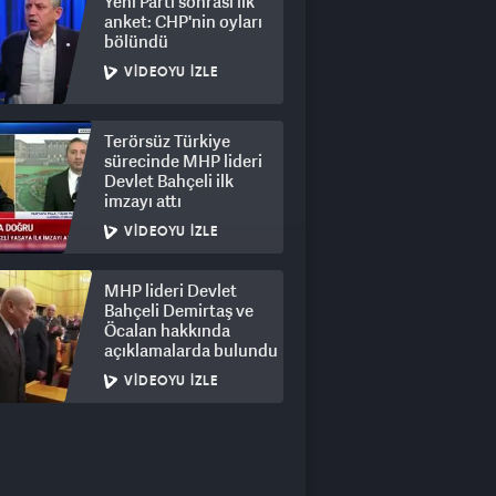
Yeni Parti sonrası ilk
anket: CHP'nin oyları
bölündü
VIDEOYU İZLE
Terörsüz Türkiye
sürecinde MHP lideri
Devlet Bahçeli ilk
imzayı attı
VIDEOYU İZLE
MHP lideri Devlet
Bahçeli Demirtaş ve
Öcalan hakkında
açıklamalarda bulundu
VIDEOYU İZLE