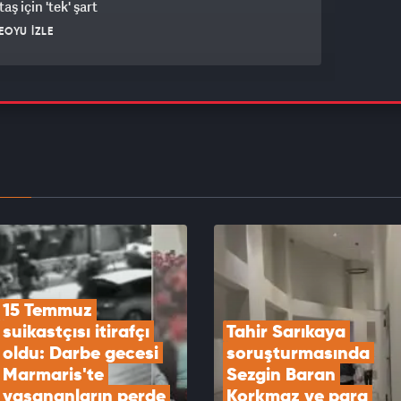
aş için 'tek' şart
EOYU İZLE
yu araştırmacısı Burhan Eptemli'nin Yeni
den ayrılacaklar iddiası gündeme bomba gibi
EOYU İZLE
 Erdoğan ile Bahçeli bugün bir araya gelecek
EOYU İZLE
15 Temmuz 
suikastçısı itirafçı 
Tahir Sarıkaya 
oldu: Darbe gecesi 
soruşturmasında 
Marmaris'te 
Sezgin Baran 
yaşananların perde 
Korkmaz ve para 