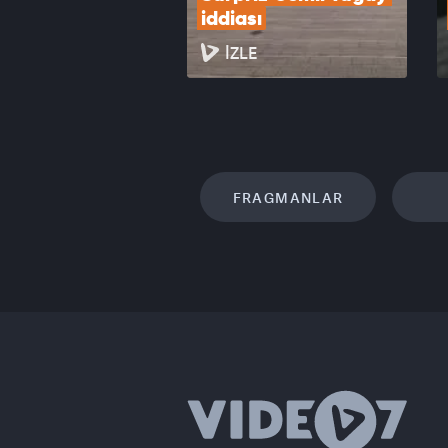
iddiası
İZLE
FRAGMANLAR