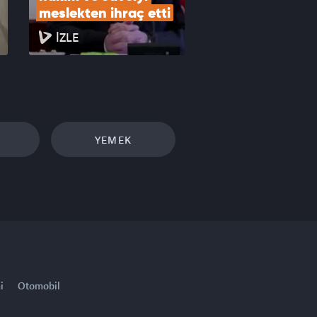
meslekten ihraç etti
İZLE
YEMEK
i
Otomobil