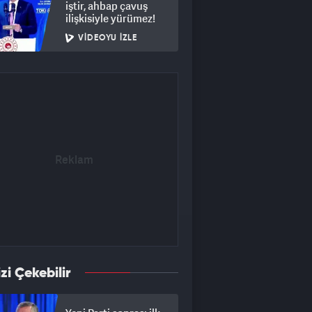
iştir, ahbap çavuş
ilişkisiyle yürümez!
VIDEOYU İZLE
izi Çekebilir