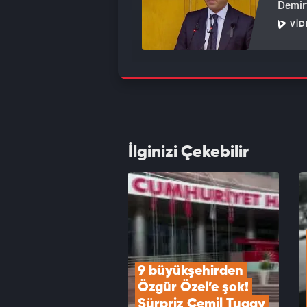
Demirt
VID
Kamuo
Parti'
düştü
VID
İlginizi Çekebilir
Başkan
VID
9 büyükşehirden 
Özgür Özel’e şok! 
Sürpriz Cemil Tugay 