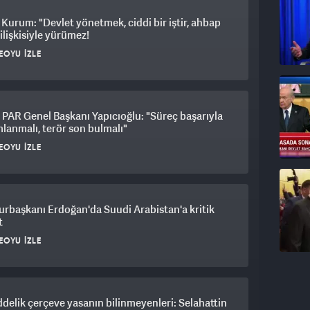
Kurum: "Devlet yönetmek, ciddi bir iştir, ahbap
ilişkisiyle yürümez!
EOYU İZLE
AR Genel Başkanı Yapıcıoğlu: "Süreç başarıyla
anmalı, terör son bulmalı"
EOYU İZLE
rbaşkanı Erdoğan'da Suudi Arabistan'a kritik
t
EOYU İZLE
delik çerçeve yasanın bilinmeyenleri: Selahattin