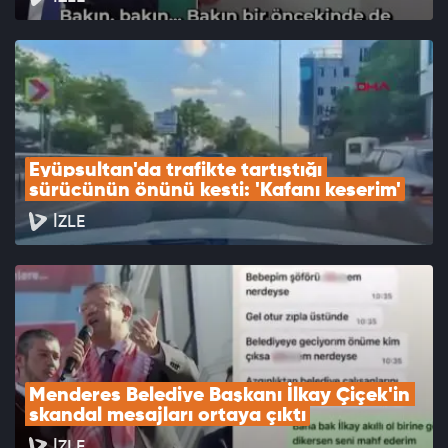
Eyüpsultan'da trafikte tartıştığı 
sürücünün önünü kesti: 'Kafanı keserim'
İZLE
Menderes Belediye Başkanı İlkay Çiçek'in 
skandal mesajları ortaya çıktı
İZLE