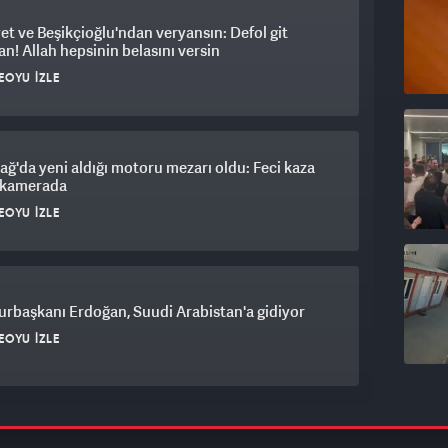
et ve Beşikçioğlu'ndan veryansın: Defol git
n! Allah hepsinin belasını versin
EOYU İZLE
ağ'da yeni aldığı motoru mezarı oldu: Feci kaza
ı kamerada
EOYU İZLE
rbaşkanı Erdoğan, Suudi Arabistan'a gidiyor
EOYU İZLE
a'da eğitim uçuşunda sert iniş yapan uçakta