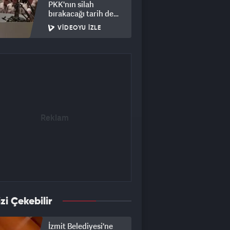
PKK'nın silah
bırakacağı tarih de
ortaya çıktı
VIDEOYU İZLE
izi Çekebilir
İzmit Belediyesi'ne