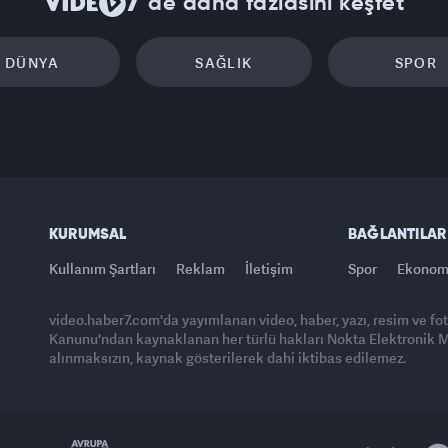
'de daha fazlasını keşfet
DÜNYA
SAĞLIK
SPOR
KURUMSAL
BAĞLANTILAR
Kullanım Şartları
Reklam
İletişim
Spor
Ekonom
video.haber7.com'da yayımlanan video, haber, yazı, resim ve fo
Kanunu'ndan kaynaklanan her türlü hakları Nokta Elektronik Med
alınmaksızın, kaynak gösterilerek dahi iktibas edilemez.