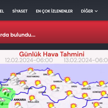
EL
SİYASET
EN ÇOK İZLENENLER
DİĞER
arda bulundu...