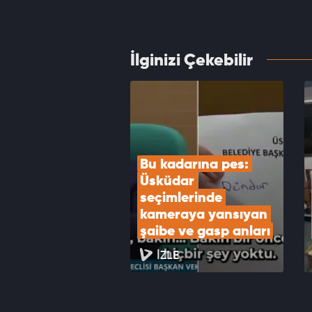
hasar 
VID
İlginizi Çekebilir
Avcıla
karar 
VID
Bu kadarına pes: 
Üsküdar 
seçimlerinde 
kameraya yansıyan 
şaibe ve gasp anları
İZLE