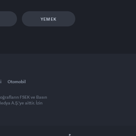
YEMEK
i
Otomobil
toğrafların FSEK ve Basın
ya A.Ş.'ye aittir. İzin