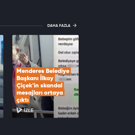
DAHA FAZLA
Menderes Belediye 
Başkanı İlkay 
Çiçek'in skandal 
mesajları ortaya 
çıktı
İZLE