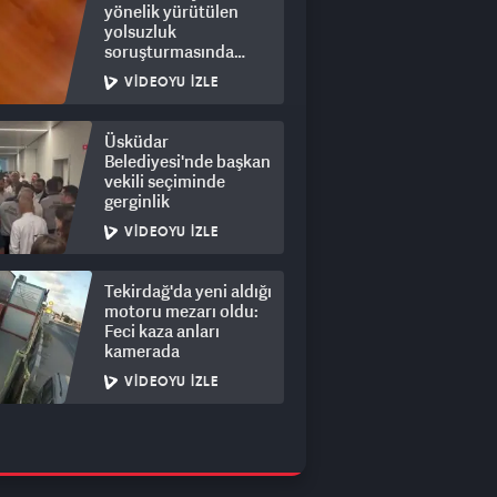
yönelik yürütülen
yolsuzluk
soruşturmasında
rüşvet görüntüleri
VIDEOYU İZLE
ortaya çıktı
Üsküdar
Belediyesi'nde başkan
vekili seçiminde
gerginlik
VIDEOYU İZLE
Tekirdağ'da yeni aldığı
motoru mezarı oldu:
Feci kaza anları
kamerada
VIDEOYU İZLE