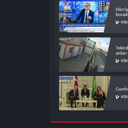
Hürriy
burada
VID
Tekird
anlar
VID
Cumhu
VID
Çatalc