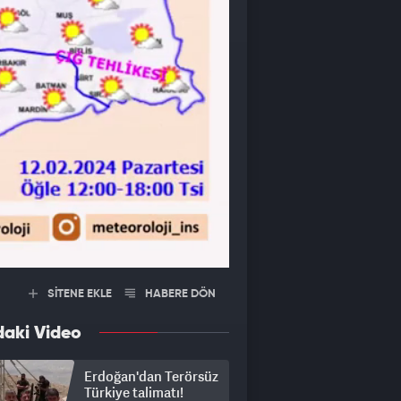
SİTENE EKLE
HABERE DÖN
daki Video
Erdoğan'dan Terörsüz
Türkiye talimatı!