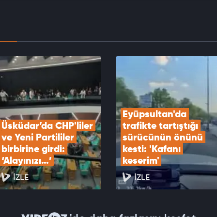
oluştu
EOYU İZLE
r Belediye Başkanı Utku Caner Çaykara hakkında
verildi
EOYU İZLE
Eyüpsultan'da 
Üsküdar’da CHP'liler 
trafikte tartıştığı 
ve Yeni Partililer 
sürücünün önünü 
birbirine girdi: 
kesti: 'Kafanı 
‘Alayınızı…’
keserim'
İZLE
İZLE