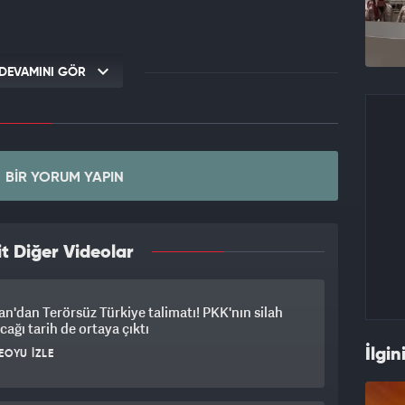
DEVAMINI GÖR
BIR YORUM YAPIN
t Diğer Videolar
n'dan Terörsüz Türkiye talimatı! PKK'nın silah
cağı tarih de ortaya çıktı
İlgin
EOYU İZLE