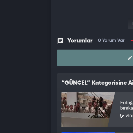
Yorumlar
0 Yorum Var
“GÜNCEL” Kategorisine Ai
Erdoğa
bıraka
VID