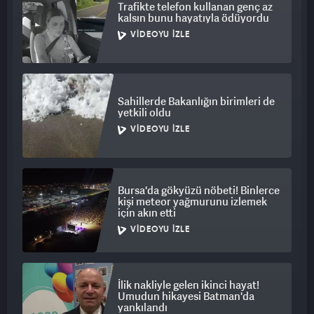
Trafikte telefon kullanan genç az
kalsın bunu hayatıyla ödüyordu
VIDEOYU İZLE
Sahillerde Bakanlığın birimleri de
yetkili oldu
VIDEOYU İZLE
Bursa'da gökyüzü nöbeti! Binlerce
kişi meteor yağmurunu izlemek
için akın etti
VIDEOYU İZLE
İlik nakliyle gelen ikinci hayat!
Umudun hikayesi Batman'da
yankılandı