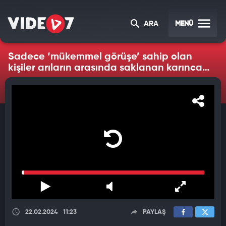
MENÜ
ARA
Sadece ‘mükemmel görüşe’ sahip olan
kişiler arıların arasında saklanan karıncayı
fark edebilir
22.02.2024
11:23
PAYLAŞ