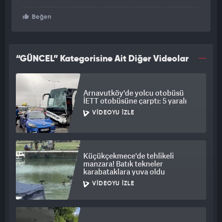
Beğen
“GÜNCEL” Kategorisine Ait Diğer Videolar
Arnavutköy'de yolcu otobüsü
İETT otobüsüne çarptı: 5 yaralı
VIDEOYU İZLE
Küçükçekmece'de tehlikeli
manzara! Batık tekneler
karabataklara yuva oldu
VIDEOYU İZLE