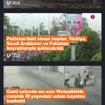
İZLE
Pakistan'daki simge yapılar, Türkiye, 
Suudi Arabistan ve Pakistan 
bayraklarıyla ışıklandırıldı
İZLE
Cami yolunda acı son: Motosikletin 
çarptığı 78 yaşındaki adam hayatını 
kaybetti