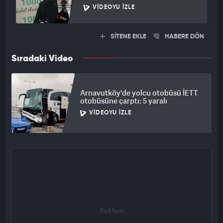
VIDEOYU İZLE
SİTENE EKLE
HABERE DÖN
Sıradaki Video
Arnavutköy'de yolcu otobüsü İETT
otobüsüne çarptı: 5 yaralı
VIDEOYU İZLE