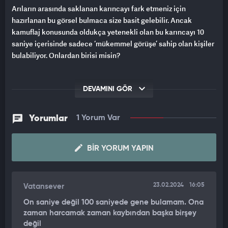
Arıların arasında saklanan karıncayı fark etmeniz için
hazırlanan bu görsel bulmaca size basit gelebilir. Ancak
kamuflaj konusunda oldukça yetenekli olan bu karıncayı 10
saniye içerisinde sadece ‘mükemmel görüşe’ sahip olan kişiler
bulabiliyor. Onlardan birisi misin?
DEVAMINI GÖR
Yorumlar
1 Yorum Var
BIR YORUM YAPIN
23.02.2024
16:05
Vatansever
On saniye değil 100 saniyede gene bulamam. Ona
zaman harcamak zaman kaybından başka birşey
değil