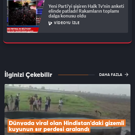
Yeni Parti'yi şişiren Halk Tv'nin anketi
elinde patladı! Rakamların toplamı
dalga konusu oldu
VIDEOYU İZLE
İlginizi Çekebilir
DAHA FAZLA
Dünyada viral olan Hindistan'daki gizemli 
kuyunun sır perdesi aralandı