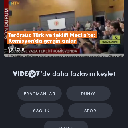
Terörsüz Türkiye teklifi Meclis'te: 
Komisyon'da gergin anlar
İZLE
'de daha fazlasını keşfet
FRAGMANLAR
DÜNYA
SAĞLIK
SPOR
YEMEK