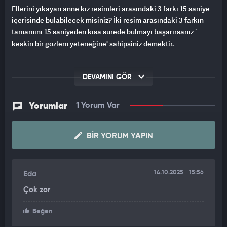
Ellerini yıkayan anne kız resimleri arasındaki 3 farkı 15 saniye
içerisinde bulabilecek misiniz? İki resim arasındaki 3 farkın
tamamını 15 saniyeden kısa sürede bulmayı başarırsanız ‘
keskin bir gözlem yeteneğine' sahipsiniz demektir.
DEVAMINI GÖR
Yorumlar
1 Yorum Var
BIR YORUM YAPIN
14.10.2025
15:56
Eda
Çok zor
Beğen