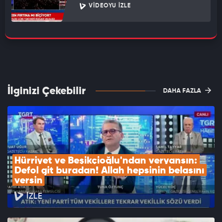
VIDEOYU İZLE
İlginizi Çekebilir
DAHA FAZLA
Hürriyet ve Beşikçioğlu'ndan veryansın: 
Defol git buradan! Allah hepsinin belasını 
versin
İZLE