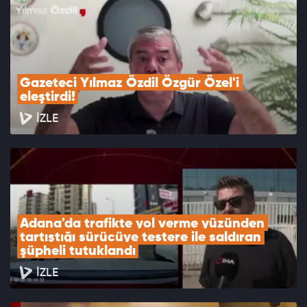
Gazeteci Yılmaz Özdil Özgür Özel'i 
eleştirdi!
İZLE
Adana'da trafikte yol verme yüzünden 
tartıştığı sürücüye testere ile saldıran 
şüpheli tutuklandı
İZLE