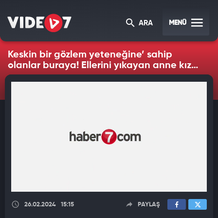
MENÜ
ARA
Keskin bir gözlem yeteneğine’ sahip
olanlar buraya! Ellerini yıkayan anne kız
resimleri arasındaki 3 farkı bulabilir
misiniz?
26.02.2024
15:15
PAYLAŞ