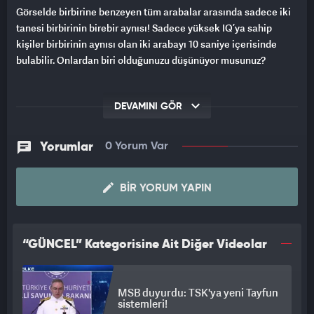
Görselde birbirine benzeyen tüm arabalar arasında sadece iki
tanesi birbirinin birebir aynısı! Sadece yüksek IQ’ya sahip
kişiler birbirinin aynısı olan iki arabayı 10 saniye içerisinde
bulabilir. Onlardan biri olduğunuzu düşünüyor musunuz?
DEVAMINI GÖR
Yorumlar
0 Yorum Var
BIR YORUM YAPIN
“GÜNCEL” Kategorisine Ait Diğer Videolar
MSB duyurdu: TSK'ya yeni Tayfun
sistemleri!