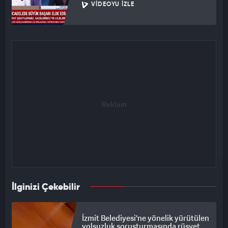
VIDEOYU İZLE
İlginizi Çekebilir
İzmit Belediyesi'ne yönelik yürütülen
yolsuzluk soruşturmasında rüşvet