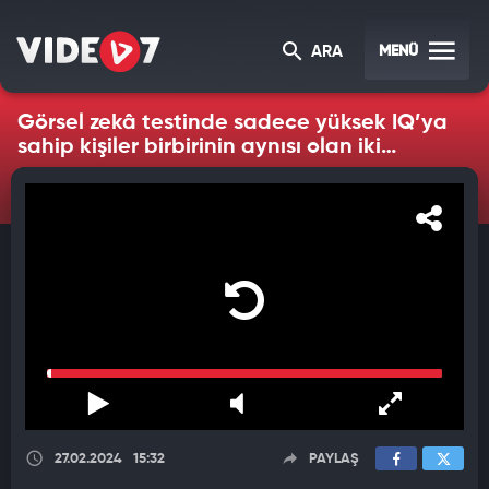
MENÜ
ARA
Görsel zekâ testinde sadece yüksek IQ’ya
sahip kişiler birbirinin aynısı olan iki
arabayı bulabilir...
27.02.2024
15:32
PAYLAŞ