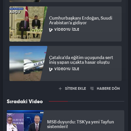
Cumhurbaşkanı Erdoğan, Suudi
Arabistan'a gidiyor
VIDEOYU İZLE
Çatalca'da eğitim uçuşunda sert
iniş yapan uçakta hasar oluştu
VIDEOYU İZLE
SİTENE EKLE
HABERE DÖN
Sıradaki Video
MSB duyurdu: TSK'ya yeni Tayfun
sistemleri!