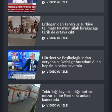
VIDEOYU İZLE
Erdoğan'dan Terörsüz Türkiye
talimatı! PKK'nın silah bırakacağı
tarih de ortaya çıktı
VIDEOYU İZLE
Hürriyet ve Beşikçioğlu'ndan
veryansın: Defol git buradan! Allah
hepsinin belasını versin
VIDEOYU İZLE
Tekirdağ'da yeni aldığı motoru
mezarı oldu: Feci kaza anları
kamerada
VIDEOYU İZLE