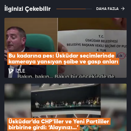
İlginizi Çekebilir
DAHA FAZLA
Bu kadarına pes: Üsküdar seçimlerinde 
kameraya yansıyan şaibe ve gasp anları
İZLE
Üsküdar’da CHP'liler ve Yeni Partililer 
birbirine girdi: ‘Alayınızı…’