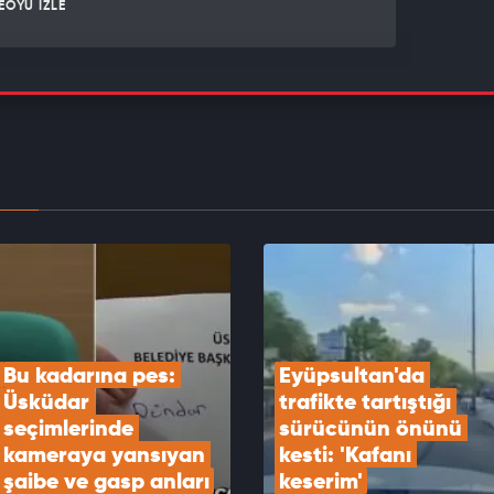
EOYU İZLE
 Özdemir'den muhalefete sert tepki: PKK’ya
adım atılıyor yine itiraz ediliyor
EOYU İZLE
Güvenlik Kurulu Cumhurbaşkanlığı Külliyesi’nde
ndı
EOYU İZLE
Bu kadarına pes: 
Eyüpsultan'da 
Üsküdar 
trafikte tartıştığı 
seçimlerinde 
sürücünün önünü 
kameraya yansıyan 
kesti: 'Kafanı 
şaibe ve gasp anları
keserim'