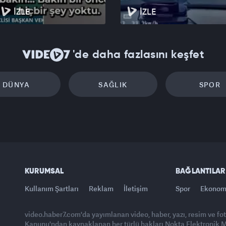
İZLE
İZLE
'de daha fazlasını keşfet
DÜNYA
SAĞLIK
SPOR
KURUMSAL
BAĞLANTILAR
Kullanım Şartları
Reklam
İletişim
Spor
Ekonom
video.haber7.com'da yayımlanan video, haber, yazı, resim ve fo
Kanunu'ndan kaynaklanan her türlü hakları Nokta Elektronik Med