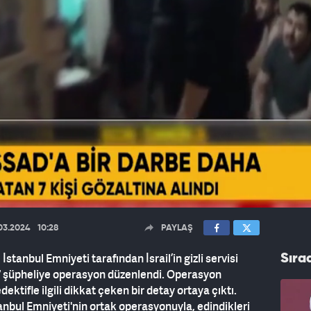
03.2024
10:28
PAYLAŞ
 İstanbul Emniyeti tarafından İsrail’in gizli servisi
Sıra
 7 şüpheliye operasyon düzenlendi. Operasyon
ktifle ilgili dikkat çeken bir detay ortaya çıktı.
stanbul Emniyeti'nin ortak operasyonuyla, edindikleri