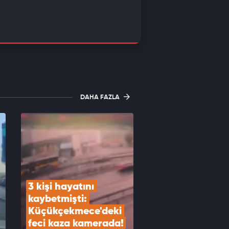
DAHA FAZLA
3 kişi hayatını 
kaybetmişti: 
Küçükçekmece'deki 
feci kaza kamerada!