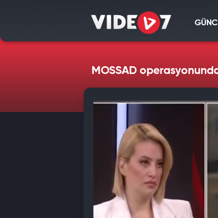
GÜNC
MOSSAD operasyonunda gö