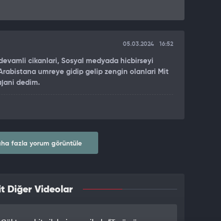
05.03.2024
16:52
devamli cikanlari, Sosyal medyada hicbirseyi
Arabistana umreye gidip gelip zengin olanlari Mit
ajani dedim.
ha fazla yorum görüntüle
t Diğer Videolar