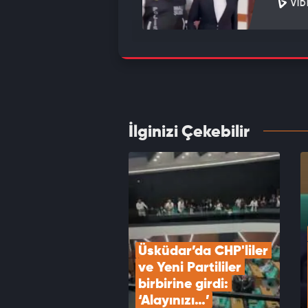
VID
Cüneyt
karşı 
VID
İlginizi Çekebilir
Milli 
topla
VID
Üsküdar’da CHP'liler 
ve Yeni Partililer 
birbirine girdi: 
‘Alayınızı…’