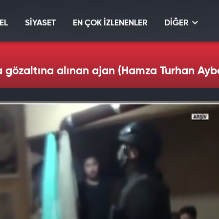
EL
SİYASET
EN ÇOK İZLENENLER
DİĞER
zaltına alınan ajan (Hamza Turhan Ayberk