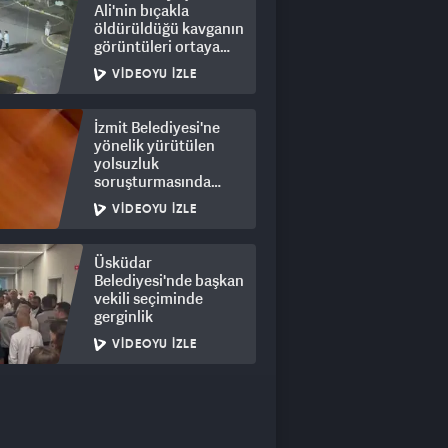
Ali'nin bıçakla
öldürüldüğü kavganın
görüntüleri ortaya
çıktı: 8 gözaltı
VIDEOYU İZLE
İzmit Belediyesi'ne
yönelik yürütülen
yolsuzluk
soruşturmasında
rüşvet görüntüleri
VIDEOYU İZLE
ortaya çıktı
Üsküdar
Belediyesi'nde başkan
vekili seçiminde
gerginlik
VIDEOYU İZLE