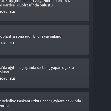
Göktaş şehit aileleri ve gazilerle “Terörsüz
e Kardeşlik Sofrası”nda buluştu
EOYU İZLE
plantısı sona erdi: Bildiri yayımlandı
EOYU İZLE
a'da eğitim uçuşunda sert iniş yapan uçakta
oluştu
EOYU İZLE
r Belediye Başkanı Utku Caner Çaykara hakkında
verildi