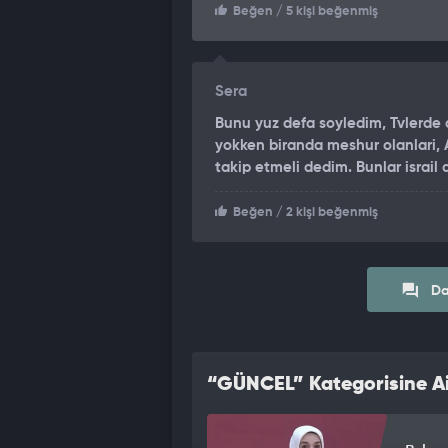
Beğen
/ 5 kişi beğenmiş
Sera
Bunu yuz defa soyledim, Tvlerde 
yokken biranda meshur olanlari, 
takip etmeli dedim. Bunlar israil 
Beğen
/ 2 kişi beğenmiş
Da
“GÜNCEL” Kategorisine Ai