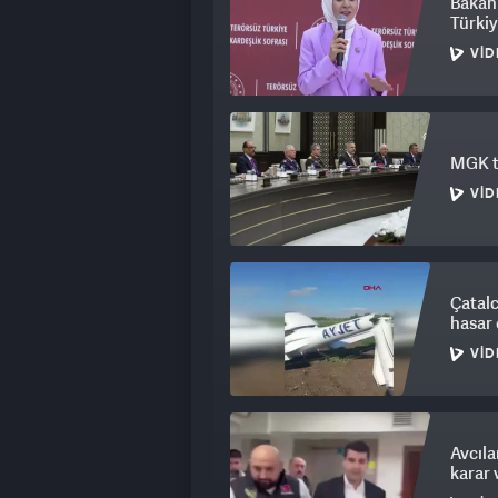
Bakan 
Türkiy
VID
MGK to
VID
Çatalc
hasar 
VID
Avcıla
karar 