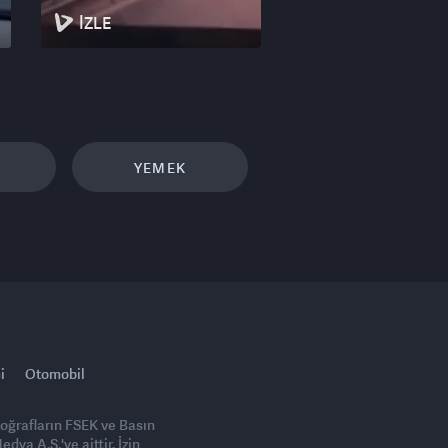
İZLE
YEMEK
i
Otomobil
toğrafların FSEK ve Basın
ya A.Ş.'ye aittir. İzin