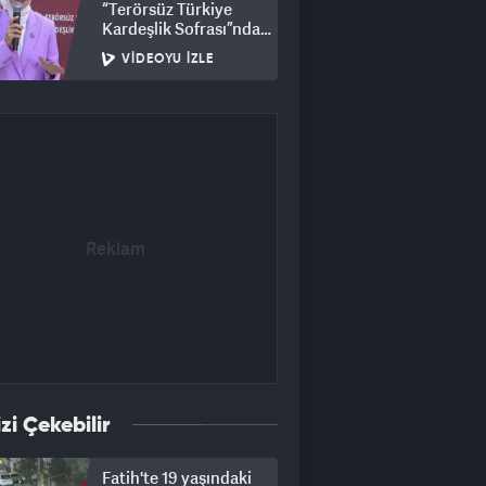
“Terörsüz Türkiye
Kardeşlik Sofrası”nda
buluştu
VIDEOYU İZLE
izi Çekebilir
Fatih'te 19 yaşındaki