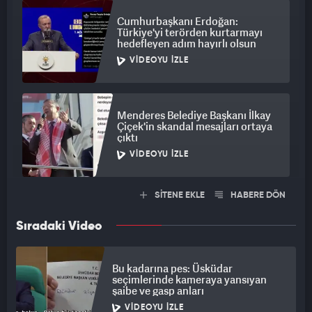
Cumhurbaşkanı Erdoğan:
Türkiye'yi terörden kurtarmayı
hedefleyen adım hayırlı olsun
VIDEOYU İZLE
Menderes Belediye Başkanı İlkay
Çiçek'in skandal mesajları ortaya
çıktı
VIDEOYU İZLE
SİTENE EKLE
HABERE DÖN
Sıradaki Video
Bu kadarına pes: Üsküdar
seçimlerinde kameraya yansıyan
şaibe ve gasp anları
VIDEOYU İZLE