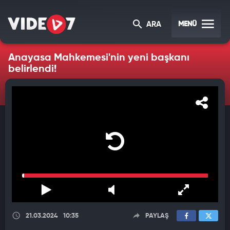
MENÜ
ARA
Anayasa Mahkemesi'nin yeni başkanı
belirlendi!
21.03.2024
10:35
PAYLAŞ