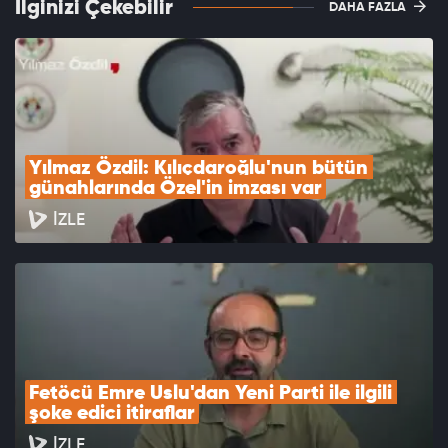
İlginizi Çekebilir
DAHA FAZLA
Yılmaz Özdil: Kılıçdaroğlu'nun bütün 
günahlarında Özel'in imzası var
İZLE
Fetöcü Emre Uslu'dan Yeni Parti ile ilgili 
şoke edici itiraflar
İZLE