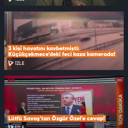
3 kişi hayatını kaybetmişti: 
Küçükçekmece'deki feci kaza kamerada!
İZLE
Lütfü Savaş'tan Özgür Özel'e cevap!
İZLE