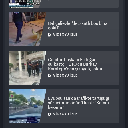
Bahçelievler’de 5 katlı boş bina
çöktü
VIDEOYU İZLE
Cumhurbaşkanı Erdoğan,
suikastçı FETÖ'cü Burkay
Karatepe'den şikayetçi oldu
VIDEOYU İZLE
Eyüpsultan'da trafikte tartıştığı
sürücünün önünü kesti: 'Kafanı
keserim'
VIDEOYU İZLE