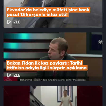
Ekvador'da belediye müfettişine kanlı 
pusu! 13 kurşunla infaz etti!
İZLE
Bakan Fidan ilk kez paylaştı: Tarihi 
ittifakın adıyla ilgili sürpriz açıklama
İZLE