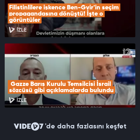
Filistinlilere işkence Ben-Gvir'in seçim 
propagandasına dönüştü! İşte o 
görüntüler
İZLE
 Gazze Barış Kurulu Temsilcisi İsrail 
sözcüsü gibi açıklamalarda bulundu
İZLE
'de daha fazlasını keşfet