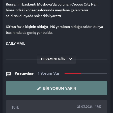
Rusya'nın başkenti Moskova'da bulunan Crocus City Hall
binasındaki konser salonunda meydana gelen terör
saldırısı dünyada şok etkisi yarattı.
60'tan fazla kişinin öldüğü, 146 yaralının olduğu saldırı dünya
basınında da geniş yer buldu.
DAILY MAIL
Daily Mail saldırıyı "Moskova konser salonunda silahlı
saldırı" başlığıyla servis etti.
DEVAMINI GÖR
THE TIMES
Yorumlar
1 Yorum Var
The Times, katliamı "Moskova'da terör saldırısı: 62 kişi öldü,
konser salonu ateşe verildi" başlığıyla gördü.
BIR YORUM YAPIN
BILD
23.03.2024
17:17
Turk
Alman Bild, Moskova'daki terör saldırısını DAEŞ'in üstlendiğini