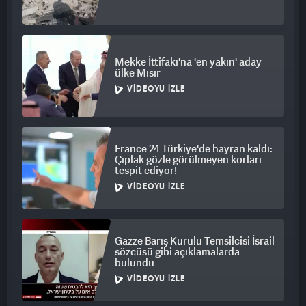
paylaşıldığını hatırlatan gazetede, "Rus yetkililer bu uyarıyı
provokatif mesaj olarak algıladı" ifadeleri kullanıldı.
KYIV POST
Mekke İttifakı'na 'en yakın' aday
ülke Mısır
Ukrayna'da İngilizce yayın yapan Kyiv Post gazetesi ise "şoke
VIDEOYU İZLE
edici görüntüler" başlığıyla okurlarının karşısına çıktı.
Gazetenin internet sitesinde saldırıya geniş yer ayrıldı.
France 24 Türkiye'de hayran kaldı:
Çıplak gözle görülmeyen korları
tespit ediyor!
VIDEOYU İZLE
Gazze Barış Kurulu Temsilcisi İsrail
sözcüsü gibi açıklamalarda
bulundu
VIDEOYU İZLE