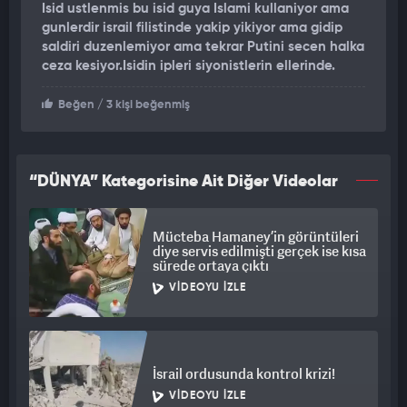
belirtti.
Isid ustlenmis bu isid guya Islami kullaniyor ama
gunlerdir israil filistinde yakip yikiyor ama gidip
WASHINGTON POST
saldiri duzenlemiyor ama tekrar Putini secen halka
ceza kesiyor.Isidin ipleri siyonistlerin ellerinde.
Washington Post da saldırıyı DEAŞ'ın üstlendiğine dikkat çekti.
Beğen
/ 3 kişi beğenmiş
NEW YORK POST
New York Post, saldırıyı okuyucularına "Rusya'da
“DÜNYA” Kategorisine Ait Diğer Videolar
kaos" başlığıyla servis etti.
KOMMERSANT
Mücteba Hamaney’in görüntüleri
diye servis edilmişti gerçek ise kısa
Rus Kommersant gazetesi, saldırıyla ilgili "Ölümcül
sürede ortaya çıktı
konser" başlığını attı. Haberde katliamın Rusya tarihinde eşi
VIDEOYU İZLE
benzeri görülmemiş bir olay olduğu yazıldı.
WALL STREET JOURNAL
İsrail ordusunda kontrol krizi!
Wall Street Journal gazetesi "Amerika uyarmıştı" başlığını attı.
VIDEOYU İZLE
Olası bir saldırıya karşı 7 Mart'ta Rusya ile istihbarat