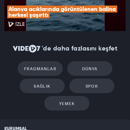
Alanya açıklarında görüntülenen balina 
herkesi şaşırttı
İZLE
'de daha fazlasını keşfet
FRAGMANLAR
DÜNYA
SAĞLIK
SPOR
YEMEK
KURUMSAL