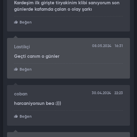
Kardeşim ilk girişte tiryakinim klibi sanıyorum son
karşısına geçen Bayhan'ı görenler kendisini tanımakta zorluk
günlerde kafamda çalan o olay şarkı
çekti.
Beğen
Bıyık bırakan Bayhan ilk olarak İngilizce okuduğu
"Unchained
Melody" ş
arkısıyla öne çıkmıştı. Bir bomba daha patlatan
Popstar Bayhan bu kez de
"Fly Me to the Moon"
şarkısı
yorumuyla magazin gündemine damgasını vurdu.
08.05.2024
16:31
Lastikçi
Geçti canım o günler
Beğen
30.04.2024
22:23
coban
harcaniyorsun bea :)))
Beğen