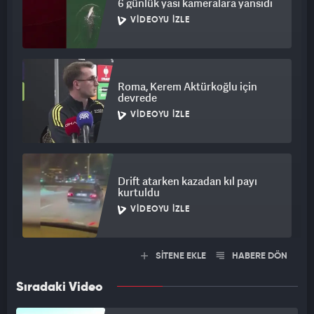
6 günlük yası kameralara yansıdı
VIDEOYU İZLE
Roma, Kerem Aktürkoğlu için
devrede
VIDEOYU İZLE
Drift atarken kazadan kıl payı
kurtuldu
VIDEOYU İZLE
SİTENE EKLE
HABERE DÖN
Sıradaki Video