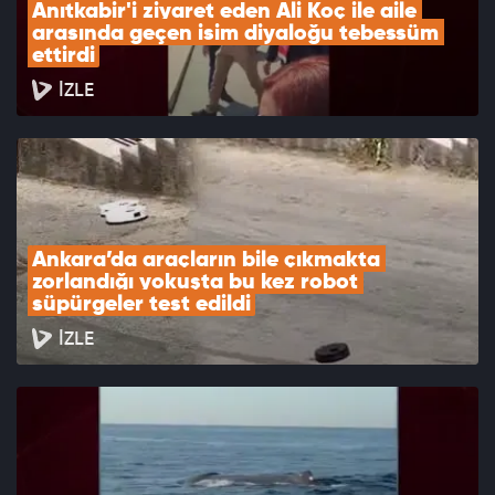
Anıtkabir'i ziyaret eden Ali Koç ile aile 
arasında geçen isim diyaloğu tebessüm 
ettirdi
İZLE
Ankara’da araçların bile çıkmakta 
zorlandığı yokuşta bu kez robot 
süpürgeler test edildi
İZLE