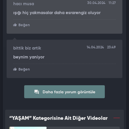
30.04.2024
11:27
hacı musa
ışığı hiç yakmasalar daha esrarengiz oluyor
Beğen
14.04.2024
23:49
bittik biz artik
beynim yaniyor
Beğen
Daha fazla yorum görüntüle
“YAŞAM” Kategorisine Ait Diğer Videolar