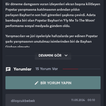
Bir döneme damgasını vuran izleyenleri ekran başına kilitleyen
Popstar yarışmasına katılmasının ardından yıldızı
parlayan Bayhan'ın son hali görenleri şaşkına çevirdi. Adeta
bambaşka biri olan Popstar Bayhan'ın 'Fly Me To The Moon'
performansı sosyal medyada gündem oldu.
Yarışmacıları ve jüri üyeleriyle hafızalarda yer edinen Popstar
şarkı yarışmasının unutulmaz isimlerinden biri de Bayhan
Gürhan olmuştu.
DEVAMINI GÖR
Ercan Saatçi, Armağan Çağlayan ve Deniz Seki'nin sunduğu
yarışmadan üçüncülükle ayrıldıktan sonra da adını duyurmaya
devam eden Bayhan şarkı söylemenin yanı sıra son dönemde
Yorumlar
15 Yorum Var
tarzı ve tavırlarıyla sık sık gündeme geliyor.
Şarkıları kendine kas tarzıyla dikkatleri üzerine çeken Popstar
BIR YORUM YAPIN
Bayhan bu sefer de sosyal medya paylaşımlarıyla adından söz
ettirdi.
11.05.2024
00:10
diloşcukbebek
Yeni şarkısını müzikseverlerini beğenisine sunmak için kamera