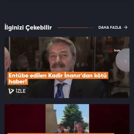
İlginizi Çekebilir
DAHA FAZLA
Entübe edilen Kadir İnanır'dan kötü 
haber!
İZLE