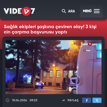
MENÜ
ARA
Sağlık ekipleri şaşkına çeviren olay! 3 kişi
cin çarpma başvurusu yaptı
15.04.2024
09:23
PAYLAŞ