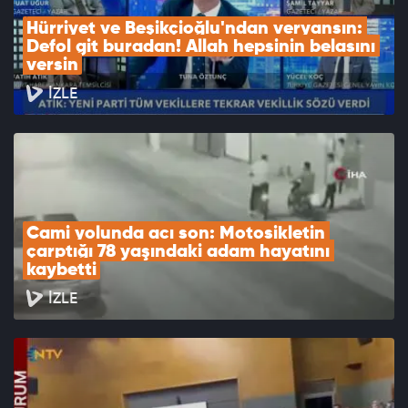
Hürriyet ve Beşikçioğlu'ndan veryansın: 
Defol git buradan! Allah hepsinin belasını 
versin
İZLE
Cami yolunda acı son: Motosikletin 
çarptığı 78 yaşındaki adam hayatını 
kaybetti
İZLE