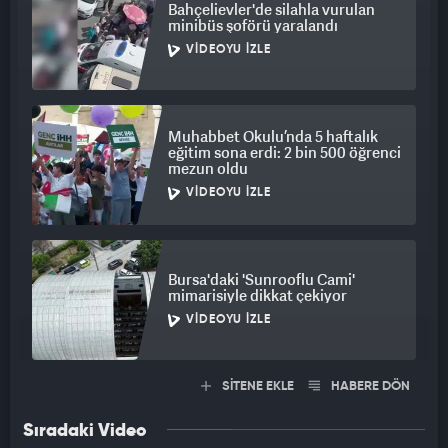
Bahçelievler'de silahla vurulan
minibüs şoförü yaralandı
VIDEOYU İZLE
Muhabbet Okulu’nda 5 haftalık
eğitim sona erdi: 2 bin 500 öğrenci
mezun oldu
VIDEOYU İZLE
Bursa'daki 'Sunrooflu Cami'
mimarisiyle dikkat çekiyor
VIDEOYU İZLE
SİTENE EKLE
HABERE DÖN
Sıradaki Video