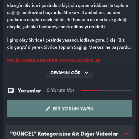
Elazığ’ın Sivrice ilçesinde 3 kişi, cin çarpma iddiası ile toplum
sağlığı merkezine başvurdu. Merkeze 3 ambulans, polis ve
jandarma ekipleri sevk edildi. Bir hocanın da merkeze geldiği
olayda, şahıslar hastaneye sevk edilmeyi reddetti.
İlginç olay Sivrice ilçesinde yaşandı. İddiaya göre, 3 kişi ‘Bizi
cin çarptı’ diyerek Sivrice Toplum Sağlığı Merkezi'ne başvurdu.
POLİS, AMBULANS VE BİR DE HOCA ÇAĞIRILDI
Sürekli zıplayan ve farklı hareketlerde bulunan şahıslar, sağlık
DEVAMINI GÖR
görevlileri tarafından sakinleştirilmeye çalışıldı. Merkeze 3
ambulans, polis ve jandarma ekipleri sevk edilirken, aynı
Yorumlar
0 Yorum Var
zamanda bir de hoca geldi.
EKİPLER ŞAŞKINLIĞINI GİZLEYEMEDİ
BIR YORUM YAPIN
Hocanın dualar okuduğu olayda düzeldiklerini belirten şahıslar,
Elazığ’daki hastanelere sevk edilmeyi reddederek merkezden
“GÜNCEL” Kategorisine Ait Diğer Videolar
ayrıldı. Benzeri görülmeyen olayda ekipler şaşkınlıklarını