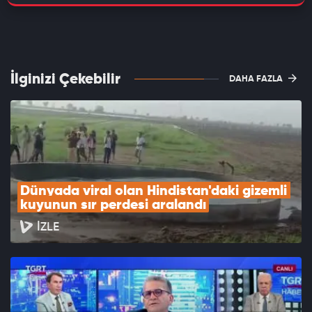
İlginizi Çekebilir
DAHA FAZLA
Dünyada viral olan Hindistan'daki gizemli 
kuyunun sır perdesi aralandı
İZLE