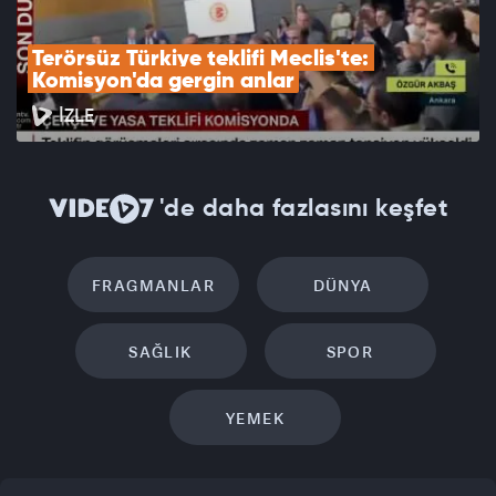
Terörsüz Türkiye teklifi Meclis'te: 
Komisyon'da gergin anlar
İZLE
'de daha fazlasını keşfet
FRAGMANLAR
DÜNYA
SAĞLIK
SPOR
YEMEK