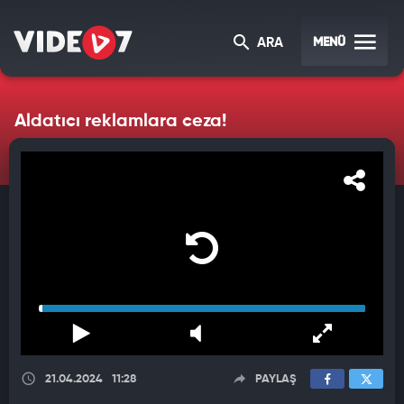
MENÜ
ARA
Aldatıcı reklamlara ceza!
21.04.2024
11:28
PAYLAŞ