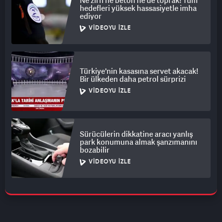
Ne zırh ne beton ne de toprak! Tüm
hedefleri yüksek hassasiyetle imha
ediyor
VIDEOYU İZLE
Türkiye'nin kasasına servet akacak!
Bir ülkeden daha petrol sürprizi
VIDEOYU İZLE
Sürücülerin dikkatine aracı yanlış
park konumuna almak şanzımanını
bozabilir
VIDEOYU İZLE