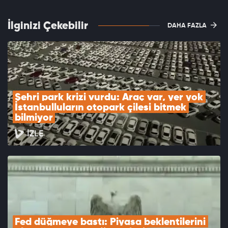
İlginizi Çekebilir
DAHA FAZLA
Şehri park krizi vurdu: Araç var, yer yok 
İstanbulluların otopark çilesi bitmek 
bilmiyor
İZLE
Fed düğmeye bastı: Piyasa beklentilerini 