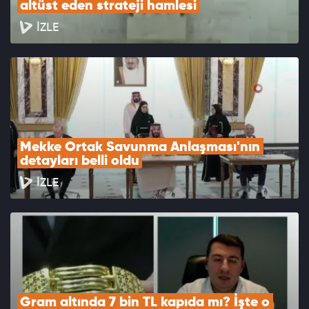
altüst eden strateji hamlesi
İZLE
Mekke Ortak Savunma Anlaşması'nın 
detayları belli oldu
İZLE
Gram altında 7 bin TL kapıda mı? İşte o 