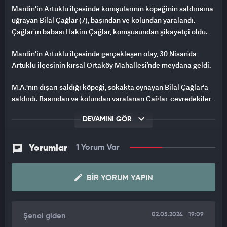
Mardin'in Artuklu ilçesinde komşularının köpeğinin saldırısına
uğrayan Bilal Çağlar (7), başından ve kolundan yaralandı.
Çağlar’ın babası Hakim Çağlar, komşusundan şikayetçi oldu.
Mardin'in Artuklu ilçesinde gerçekleşen olay, 30 Nisan’da
Artuklu ilçesinin kırsal Ortaköy Mahallesi’nde meydana geldi.
M.A.'nın dışarı saldığı köpeği, sokakta oynayan Bilal Çağlar'a
saldırdı. Başından ve kolundan yaralanan Çağlar, çevredekiler
tarafından köpek uzaklaştırılarak kurtarıldı. İhbar üzerine olay
DEVAMINI GÖR
yerine sağlık ekipleri sevk edildi. Çağlar, ilk müdahalesinin
ardından Mardin Eğitim ve Araştırma Hastanesi'ne kaldırılarak
tedaviye alındı. Hastanede tedavisi devam eden ve kuduz aşısı
Yorumlar
1 Yorum Var
da yapılan Çağlar’ın babası Hakim Çağlar, komşuları M.A.’dan
şikayetçi oldu.
BIR YORUM YAPIN
'OĞLUM ÖLÜMDEN DÖNDÜ'
Oğlunun dışarıda oyun oynarken komşularının
02.05.2024
19:09
Şenol giden
vurdumduymazlığı yüzünden dışarı salınan köpeğin saldırısına