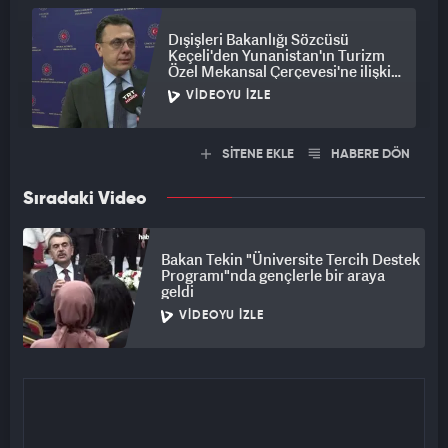
Dışişleri Bakanlığı Sözcüsü
Keçeli'den Yunanistan'ın Turizm
Özel Mekansal Çerçevesi'ne ilişkin
açıklama
VIDEOYU İZLE
SİTENE EKLE
HABERE DÖN
Sıradaki Video
Bakan Tekin "Üniversite Tercih Destek
Programı"nda gençlerle bir araya
geldi
VIDEOYU İZLE