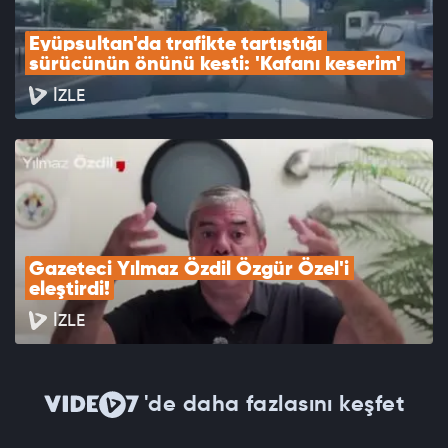
Eyüpsultan'da trafikte tartıştığı 
sürücünün önünü kesti: 'Kafanı keserim'
İZLE
Gazeteci Yılmaz Özdil Özgür Özel'i 
eleştirdi!
İZLE
'de daha fazlasını keşfet