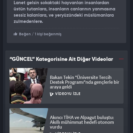
Lanet gelsin sokaktaki hayvanları insanlardan
uğradığını belirterek, "Bu işin peşine bırakmayacağım.
üstün tutanlara, insanların canlarının yanmasına
Komşumun yaptığı şey vurdumduymazlık. Oğlum ölümden
sessiz kalanlara, ve yeryüzündeki müslümanlara
döndü. Çok korkmuştu. Olayı gören çevredeki vatandaşlar
zulmedenlere.
oğlumu kurtarmasa belki de hayatını kaybedecekti. Şu an
hastanede tedavisi sürüyor, hayati riski de devam ediyor. Bu
Beğen
/ 1 kişi beğenmiş
başkasının evladı da olabilirdi, bu kendini bilmez insanların,
köpeklerini sokağa saldıkları zaman dikkatli olmaları
gerekiyor. Yetkililerin bu tür sokak köpekleriyle ilgili gerekli
hassasiyeti göstermesini istiyorum” dedi.
“GÜNCEL” Kategorisine Ait Diğer Videolar
Bakan Tekin "Üniversite Tercih
Destek Programı"nda gençlerle bir
araya geldi
VIDEOYU İZLE
Akıncı TİHA ve Alpagut buluştu:
Akıllı mühimmat hedefi otonom
vurdu