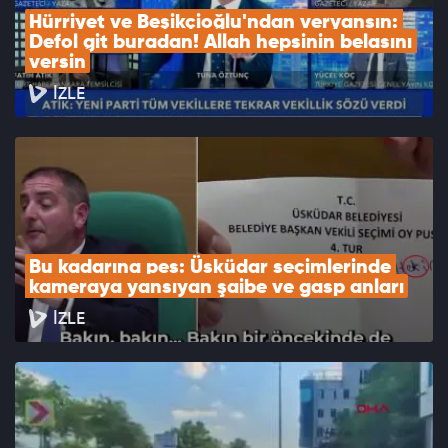
Hürriyet ve Beşikçioğlu'ndan veryansın: 
Defol git buradan! Allah hepsinin belasını 
versin
İZLE
Bu kadarına pes: Üsküdar seçimlerinde 
kameraya yansıyan şaibe ve gasp anları
İZLE