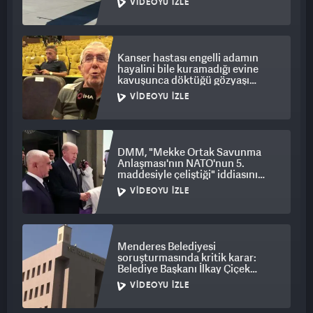
VIDEOYU İZLE
Kanser hastası engelli adamın
hayalini bile kuramadığı evine
kavuşunca döktüğü gözyaşı
duygulandırdı
VIDEOYU İZLE
DMM, "Mekke Ortak Savunma
Anlaşması'nın NATO'nun 5.
maddesiyle çeliştiği" iddiasını
yalanladı
VIDEOYU İZLE
Menderes Belediyesi
soruşturmasında kritik karar:
Belediye Başkanı İlkay Çiçek
tutuklandı
VIDEOYU İZLE