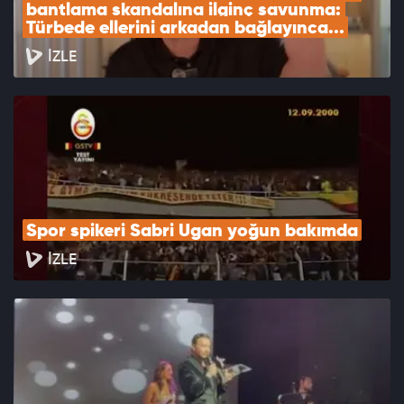
bantlama skandalına ilginç savunma: 
Türbede ellerini arkadan bağlayınca...
İZLE
Spor spikeri Sabri Ugan yoğun bakımda
İZLE