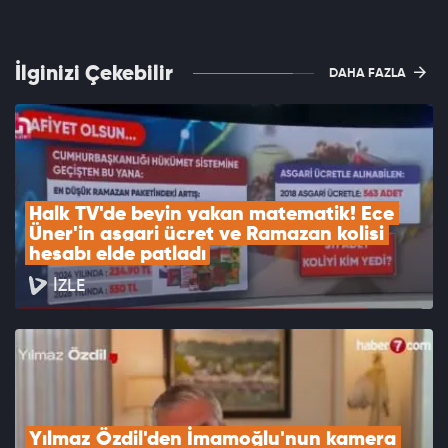
İlginizi Çekebilir
DAHA FAZLA
Halk TV'de beyin yakan matematik! Ece 
Üner'in asgari ücret ve Ramazan kolisi 
hesabı elde patladı
İZLE
Yılmaz Özdil'den İmamoğlu'nun kamera 