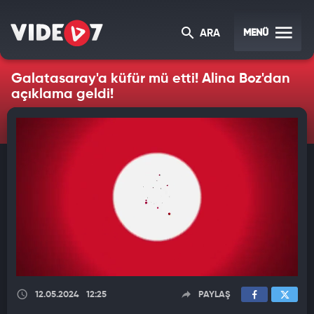
MENÜ
ARA
Galatasaray'a küfür mü etti! Alina Boz'dan
açıklama geldi!
12.05.2024
12:25
PAYLAŞ