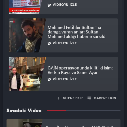
elde patladı
VIDEOYU İZLE
Mehmed Fetihler Sultanı'na
damga vuran anlar: Sultan
Mehmed aldığı haberle sarsıldı
VIDEOYU İZLE
GAİN operasyonunda kilit iki isim:
Berkin Kaya ve Saner Ayar
VIDEOYU İZLE
SİTENE EKLE
HABERE DÖN
Sıradaki Video