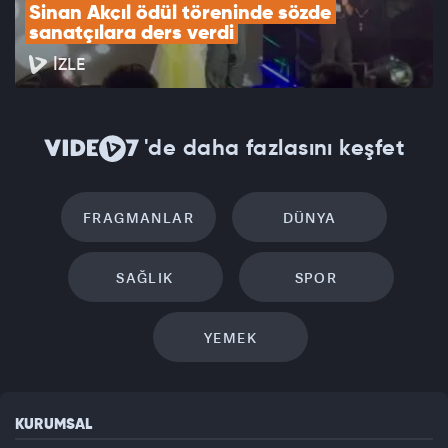
Sinan Akçıl ödül töreninde sözde 
sanatçılara ders verdi
İZLE
'de daha fazlasını keşfet
FRAGMANLAR
DÜNYA
SAĞLIK
SPOR
YEMEK
KURUMSAL