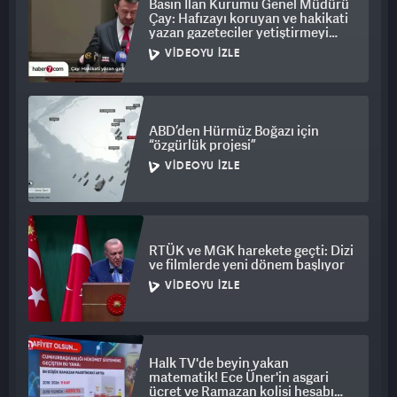
Basın İlan Kurumu Genel Müdürü
Çay: Hafızayı koruyan ve hakikati
yazan gazeteciler yetiştirmeyi
hedefliyoruz
VIDEOYU İZLE
ABD’den Hürmüz Boğazı için
“özgürlük projesi”
VIDEOYU İZLE
RTÜK ve MGK harekete geçti: Dizi
ve filmlerde yeni dönem başlıyor
VIDEOYU İZLE
Halk TV'de beyin yakan
matematik! Ece Üner'in asgari
ücret ve Ramazan kolisi hesabı