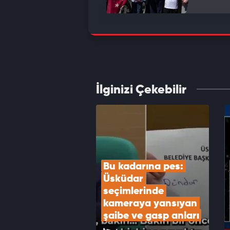
Havada
kilo e
VID
İlginizi Çekebilir
Mekke
Erdoğa
VID
Bu kadarına pes: 
Üsküdar 
seçimlerinde 
kameraya yansıyan 
şaibe ve gasp anları