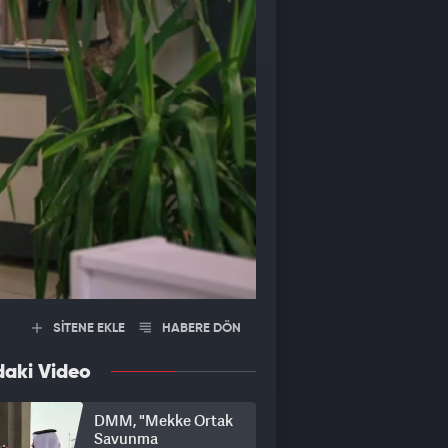
SİTENE EKLE
HABERE DÖN
daki Video
DMM, "Mekke Ortak
Savunma