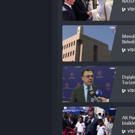
NATO'n
VID
Mender
Beledi
VID
Dışişl
Turizm
VID
AK Par
bisikl
VID