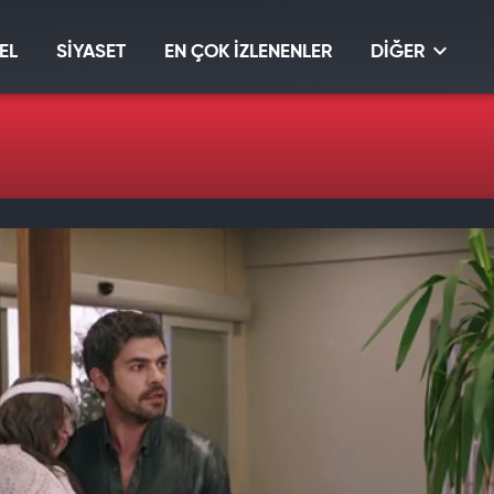
EL
SİYASET
EN ÇOK İZLENENLER
DİĞER