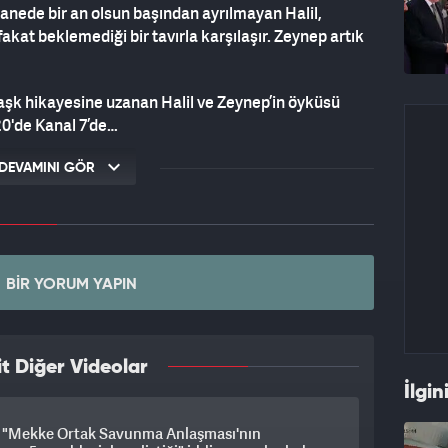
tanede bir an olsun başından ayrılmayan Halil,
akat beklemediği bir tavırla karşılaşır. Zeynep artık
 aşk hikayesine uzanan Halil ve Zeynep’in öyküsü
:20'de Kanal 7’de…
DEVAMINI GÖR
BIR YORUM YAPIN
t Diğer Videolar
İlgin
"Mekke Ortak Savunma Anlaşması'nın