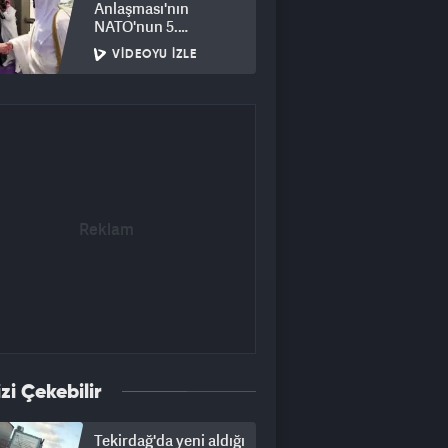
Anlaşması'nın
NATO'nun 5.
maddesiyle çeliştiği"
VIDEOYU İZLE
iddiasını yalanladı
izi Çekebilir
Tekirdağ'da yeni aldığı