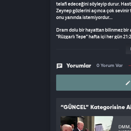
telafi edeceğini söyleyip durur. Has
Zeynep gözlerini açınca çok sevinir f
onu yanında istemiyordur...
Dram dolu bir hayattan bilinmez bir
"Rüzgarlı Tepe" hafta içi her gün 21
Yorumlar
0 Yorum Var
“GÜNCEL” Kategorisine Ai
DMM, 