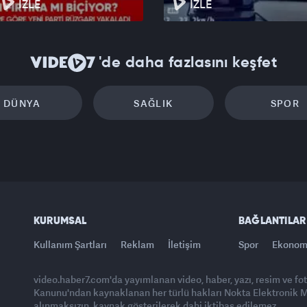
İZLE
İZLE
'de daha fazlasını keşfet
DÜNYA
SAĞLIK
SPOR
KURUMSAL
BAĞLANTILAR
Kullanım Şartları
Reklam
İletişim
Spor
Ekonom
video.haber7.com'da yayımlanan video, haber, yazı, resim ve fo
Kanunu'ndan kaynaklanan her türlü hakları Nokta Elektronik Med
alınmaksızın, kaynak gösterilerek dahi iktibas edilemez.