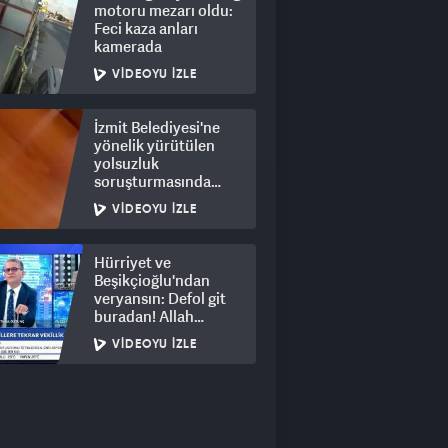
motoru mezarı oldu:
Feci kaza anları
kamerada
VIDEOYU İZLE
İzmit Belediyesi'ne
yönelik yürütülen
yolsuzluk
soruşturmasında
rüşvet görüntüleri
VIDEOYU İZLE
ortaya çıktı
Hürriyet ve
Beşikçioğlu'ndan
veryansın: Defol git
buradan! Allah
hepsinin belasını
VIDEOYU İZLE
versin