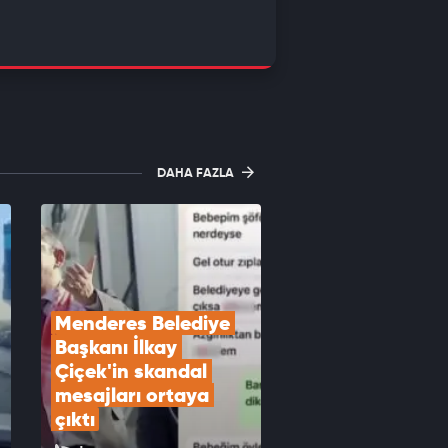
DAHA FAZLA
Menderes Belediye 
Başkanı İlkay 
Çiçek'in skandal 
mesajları ortaya 
çıktı