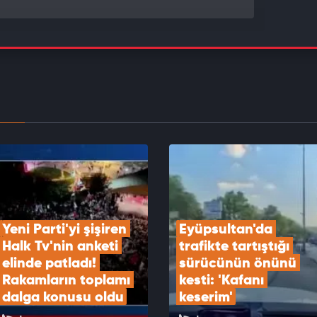
n JİHA takip etti, karadan jandarma bastı: 253
srar yakalandı!
EOYU İZLE
'deki tarihi imzaların ardından Cumhurbaşkanı
n'dan kritik mesajlar
EOYU İZLE
Yeni Parti'yi şişiren 
Eyüpsultan'da 
Halk Tv'nin anketi 
trafikte tartıştığı 
elinde patladı! 
sürücünün önünü 
Rakamların toplamı 
kesti: 'Kafanı 
dalga konusu oldu
keserim'