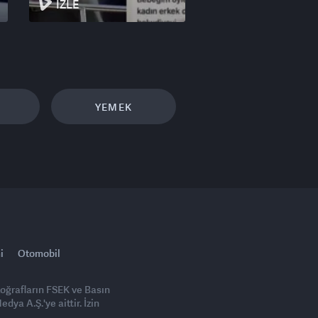
İZLE
YEMEK
i
Otomobil
toğrafların FSEK ve Basın
ya A.Ş.'ye aittir. İzin