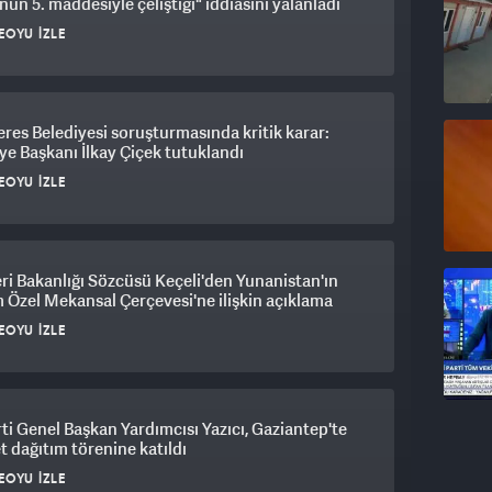
un 5. maddesiyle çeliştiği" iddiasını yalanladı
EOYU İZLE
es Belediyesi soruşturmasında kritik karar:
ye Başkanı İlkay Çiçek tutuklandı
EOYU İZLE
eri Bakanlığı Sözcüsü Keçeli'den Yunanistan'ın
 Özel Mekansal Çerçevesi'ne ilişkin açıklama
EOYU İZLE
ti Genel Başkan Yardımcısı Yazıcı, Gaziantep'te
et dağıtım törenine katıldı
EOYU İZLE