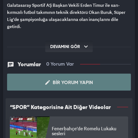
Galatasaray Sportif AŞ Başkan Vekili Erden Timur ile sarı-
kırmızılı futbol takımının teknik direktörü Okan Buruk, Süper
Lig'de şampiyonluğa ulaşacaklarına olan inançlarını dile
getirdi.
DEVAMINI GÖR
Yorumlar
0 Yorum Var
BIR YORUM YAPIN
“SPOR” Kategorisine Ait Diğer Videolar
Fenerbahçe'de Romelu Lukaku
sesleri