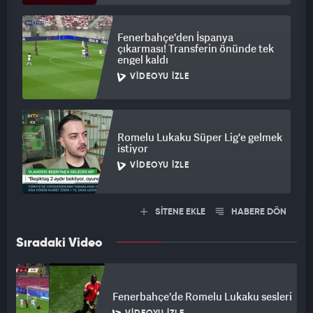
Fenerbahçe'den İspanya
çıkarması! Transferin önünde tek
engel kaldı
VIDEOYU İZLE
Romelu Lukaku Süper Lig'e gelmek
istiyor
VIDEOYU İZLE
SİTENE EKLE
HABERE DÖN
Sıradaki Video
Fenerbahçe'de Romelu Lukaku sesleri