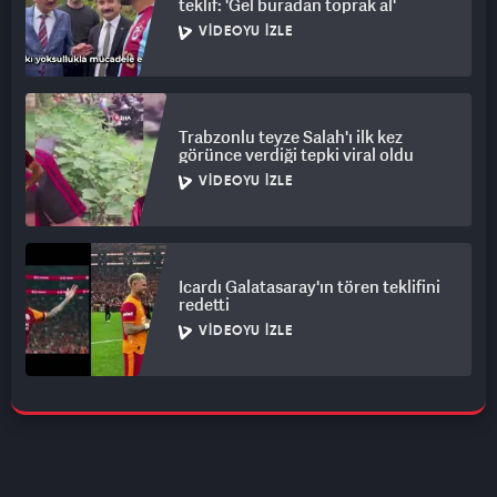
teklif: 'Gel buradan toprak al'
VIDEOYU İZLE
Trabzonlu teyze Salah'ı ilk kez
görünce verdiği tepki viral oldu
VIDEOYU İZLE
Icardı Galatasaray'ın tören teklifini
redetti
VIDEOYU İZLE