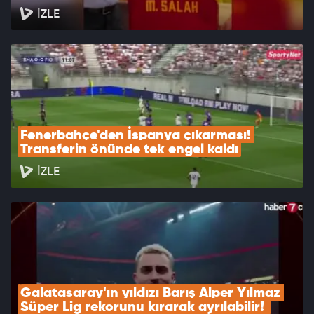
İZLE
Fenerbahçe'den İspanya çıkarması! 
Transferin önünde tek engel kaldı
İZLE
Galatasaray'ın yıldızı Barış Alper Yılmaz 
Süper Lig rekorunu kırarak ayrılabilir! 