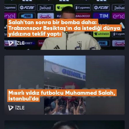
Salah'tan sonra bir bomba daha: 
Trabzonspor Beşiktaş'ın da istediği dünya 
yıldızına teklif yaptı
İZLE
Mısırlı yıldız futbolcu Muhammed Salah, 
İstanbul'da
İZLE