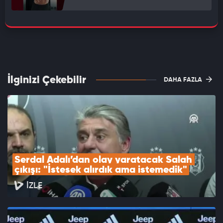
İlginizi Çekebilir
DAHA FAZLA
Serdal Adalı’dan olay yaratacak Salah 
çıkışı: "İstesek alırdık ama istemedik"
İZLE