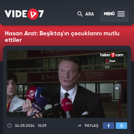
MENÜ
ARA
Hasan Arat: Beşiktaş'ın çocuklarını mutlu
ettiler
24.05.2024
16:29
PAYLAŞ