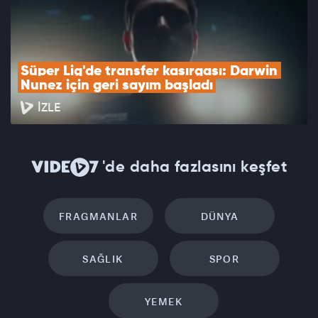
Süper Lig'de transfer kasırgası: Darwin 
Nunez için geri sayım başladı
İZLE
'de daha fazlasını keşfet
FRAGMANLAR
DÜNYA
SAĞLIK
SPOR
YEMEK