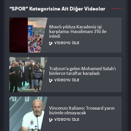
“SPOR” Kategorisine Ait Diğer Videolar
Mısırlı yıldıza Karadeniz işi
karşılama: Havalimanı 3'lü ile
inledi
VIDEOYU İZLE
Trabzon'a gelen Mohamed Salah'ı
binlerce taraftar karşıladı
VIDEOYU İZLE
Vincenzo Italiano: Trossard yarın
bizimle olmayacak
VIDEOYU İZLE