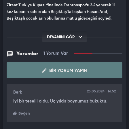
Ziraat Türkiye Kupası finalinde Trabzonspor'u 3-2 yenerek 11.
kez kupanın sahibi olan Beşiktaş'ta başkan Hasan Arat,
Beşiktaşlı çocukların okullarına mutlu gideceğini söyledi.
DEVAMINI GÖR
Yorumlar
1 Yorum Var
BIR YORUM YAPIN
25.05.2024
16:52
Berk
İyi bir teselli oldu. Üç yıldır boynumuz büküktü.
Beğen