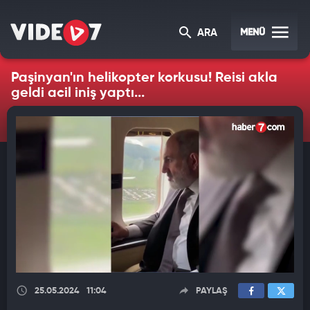
MENÜ
ARA
Paşinyan'ın helikopter korkusu! Reisi akla
geldi acil iniş yaptı...
25.05.2024
11:04
PAYLAŞ