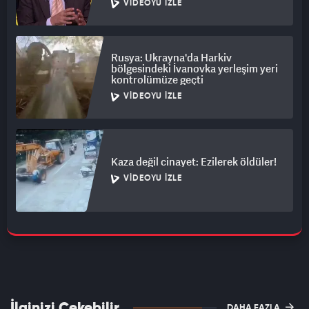
VIDEOYU İZLE
Rusya: Ukrayna'da Harkiv
bölgesindeki İvanovka yerleşim yeri
kontrolümüze geçti
VIDEOYU İZLE
Kaza değil cinayet: Ezilerek öldüler!
VIDEOYU İZLE
İlginizi Çekebilir
DAHA FAZLA