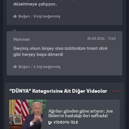
düzeltmeye çalışıyor..
Beğen
/ 8 kişi beğenmiş
25.05.2024
11:45
Mehmet
Geçmiş olsun birşey olsa üzülürdüm hrant dink
gibi herşey başa dönerdi
Beğen
/ 4 kişi beğenmiş
“DÜNYA” Kategorisine Ait Diğer Videolar
Ağrıları günden güne artıyor: Joe
Biden'ın hastalığı ileri safhada!
VIDEOYU İZLE