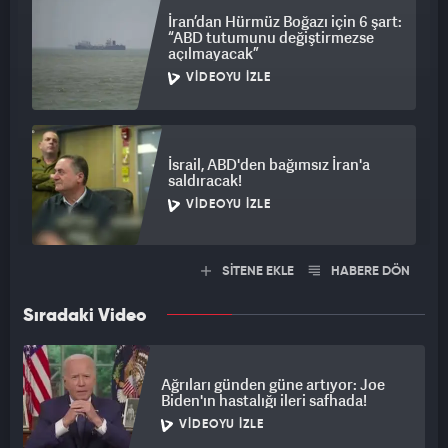
İran’dan Hürmüz Boğazı için 6 şart:
“ABD tutumunu değiştirmezse
açılmayacak”
VIDEOYU İZLE
İsrail, ABD'den bağımsız İran'a
saldıracak!
VIDEOYU İZLE
SİTENE EKLE
HABERE DÖN
Sıradaki Video
Ağrıları günden güne artıyor: Joe
Biden'ın hastalığı ileri safhada!
VIDEOYU İZLE