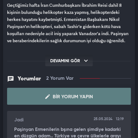
Geçtiğimiz hafta İran Cumhurbaşkanı İbrahim Reisi dahil 8
kişinin bulunduğu helikopter kaza yapmış, helikopterdeki
herkes hayatını kaybetmişti. Ermenistan Başbakanı Nikol
Paşinyan'ın helikopteri, sabah Tashir'e giderken kötü hava
koşulları nedeniyle acil iniş yaparak Vanadzor'a indi. Paşinyan
ve beraberindekilerin sağlık durumunun iyi olduğu öğrenildi.
DEVAMINI GÖR
Yorumlar
2 Yorum Var
BIR YORUM YAPIN
25.05.2024
12:19
Jadi
Paşinyan Ermenilerin bşına gelen şimdiye kadarki
en düzgün adam.. Türkiye ve çevre ülkelerle arayı