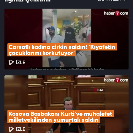
Çarşaflı kadına çirkin saldırı! 'Kıyafetin 
çocuklarımı korkutuyor'
İZLE
Kosova Başbakanı Kurti'ye muhalefet 
milletvekilinden yumurtalı saldırı
İZLE