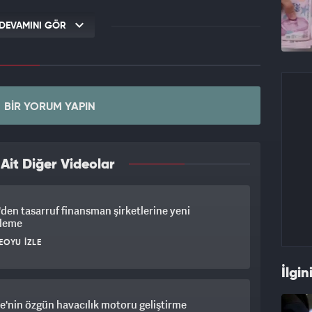
DEVAMINI GÖR
BIR YORUM YAPIN
it Diğer Videolar
en tasarruf finansman şirketlerine yeni
leme
EOYU İZLE
İlgin
e'nin özgün havacılık motoru geliştirme