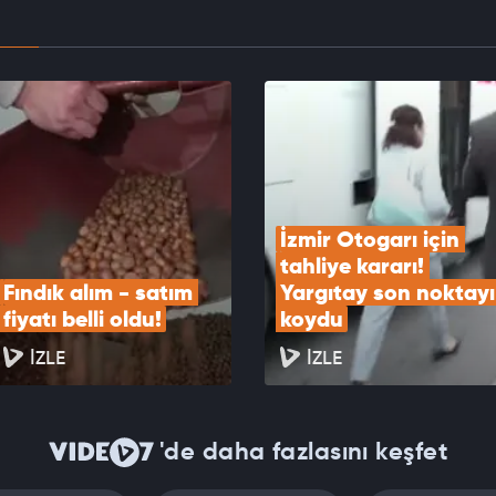
in kritik istihdam verisi açıklandı
EOYU İZLE
İzmir Otogarı için 
tahliye kararı! 
Fındık alım - satım 
Yargıtay son noktayı 
fiyatı belli oldu!
koydu
İZLE
İZLE
'de daha fazlasını keşfet