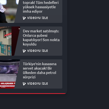
toprak! Tüm hedefleri
yüksek hassasiyetle
imha ediyor
VIDEOYU İZLE
Dev market satılmıştı:
Onlarca şubesi
kapatılıyor! Son nokta
koyuldu
VIDEOYU İZLE
Türkiye'nin kasasına
servet akacak! Bir
ülkeden daha petrol
sürprizi
VIDEOYU İZLE