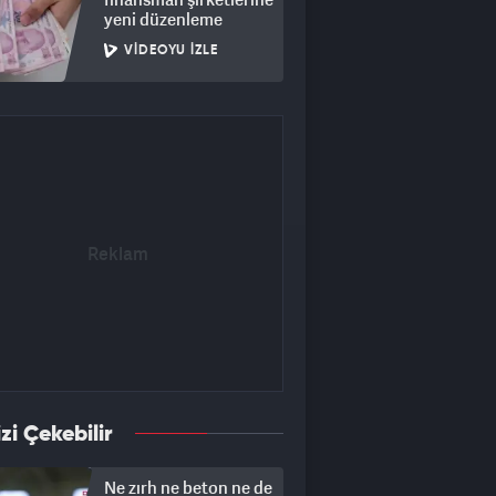
yeni düzenleme
VIDEOYU İZLE
izi Çekebilir
Ne zırh ne beton ne de