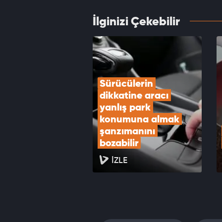
İlginizi Çekebilir
ABD iç
VID
Sürücülerin 
dikkatine aracı 
yanlış park 
konumuna almak 
şanzımanını 
bozabilir
İZLE