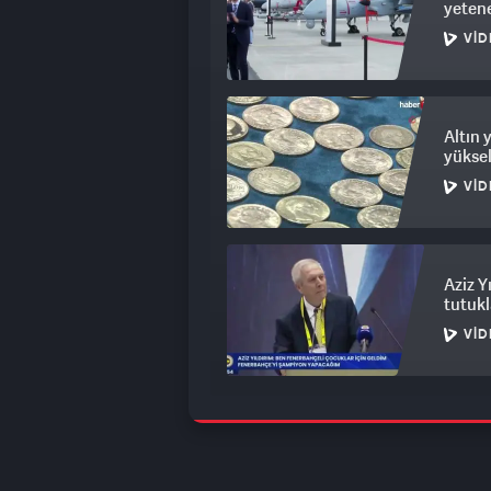
yetene
VID
Altın 
yüksel
VID
Aziz Y
tutukl
VID
Şehri 
otopar
VID