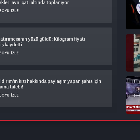
kleri aynı çatı altında toplanıyor
EOYU İZLE
yatırımcısının yüzü güldü: Kilogram fiyatı
iş kaydetti
EOYU İZLE
ıldırım'ın kızı hakkında paylaşım yapan şahıs için
ama talebi!
EOYU İZLE
park krizi vurdu: Araç var, yer yok İstanbulluların
k çilesi bitmek bilmiyor
EOYU İZLE