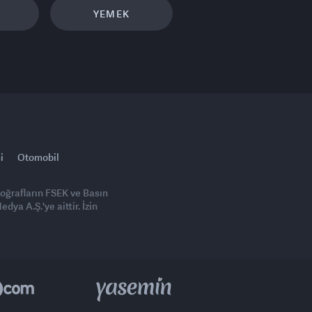
YEMEK
i
Otomobil
toğrafların FSEK ve Basın
ya A.Ş.'ye aittir. İzin