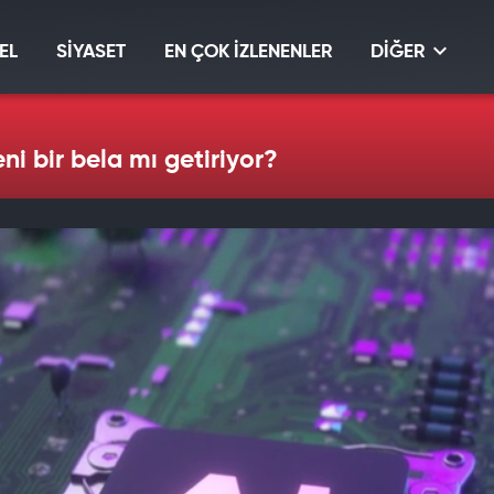
EL
SİYASET
EN ÇOK İZLENENLER
DİĞER
i bir bela mı getiriyor?