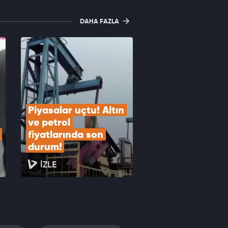
DAHA FAZLA
Piyasalar uçtu! Altın 
ve petrol 
fiyatlarında son 
durum!
İZLE