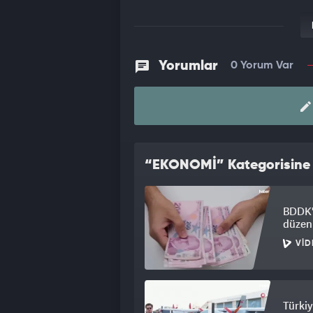
Yorumlar
0 Yorum Var
“EKONOMİ” Kategorisine A
BDDK'd
düzen
VID
Türkiy