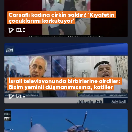
Çarşaflı kadına çirkin saldırı! 'Kıyafetin 
çocuklarımı korkutuyor'
İZLE
İsrail televizyonunda birbirlerine girdiler: 
Bizim yeminli düşmanımızsınız, katiller
İZLE