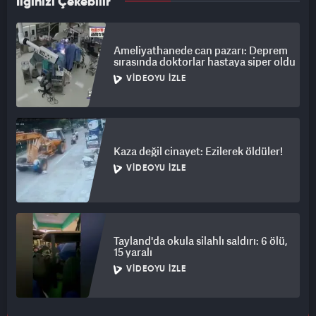
İlginizi Çekebilir
Ameliyathanede can pazarı: Deprem
sırasında doktorlar hastaya siper oldu
VIDEOYU İZLE
Kaza değil cinayet: Ezilerek öldüler!
VIDEOYU İZLE
Tayland'da okula silahlı saldırı: 6 ölü,
15 yaralı
VIDEOYU İZLE