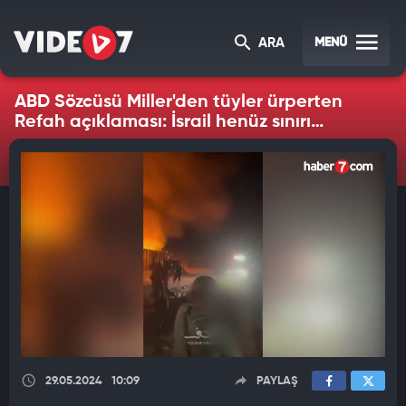
MENÜ
ARA
ABD Sözcüsü Miller'den tüyler ürperten
Refah açıklaması: İsrail henüz sınırı
aşmadı!
29.05.2024
10:09
PAYLAŞ