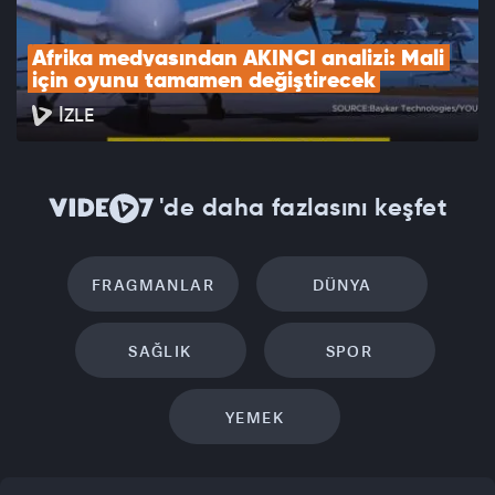
Afrika medyasından AKINCI analizi: Mali 
için oyunu tamamen değiştirecek
İZLE
'de daha fazlasını keşfet
FRAGMANLAR
DÜNYA
SAĞLIK
SPOR
YEMEK