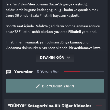
İsrail'in 7 Ekim'den bu yana Gazze'de gerçekleştirdiği
saldırılarda bugüne kadar çoğunluğu kadın ve çocuk olmak
üzere 36 binden fazla Filistinli hayatını kaybetti.
Son 24 saat içinde Refah'ta çadırların bombalanması sonucu
en az 72 Filistinli şehit olurken, yüzlerce Filistinli yaralandı.
Filistinlilerin yanarak şehit olması dünya kamuoyunun
vicdanına dokunurken ABD'den skandal bir açıklamaya imza
attı.
DEVAMINI GÖR
ABD'DEN SKANDAL REFAH AÇIKLAMASI
Yorumlar
0 Yorum Var
İsrail’in Refah’a düzenlediği saldırılara ilişkin açıklama yapan
ABD Dışişleri Bakanlığı Sözcüsü Matthew Miller, Tel Aviv
yönetiminin henüz, "ABD'nin büyük bir saldırı olarak
BIR YORUM YAPIN
tanımladığı" sınırı aşmadığını söyledi.
Miller, "İsrail'in Refah’taki çadır kampa düzenlediği saldırıdaki
“DÜNYA” Kategorisine Ait Diğer Videolar
trajik can kayıplarından ABD derin üzüntü duyuyor. İsrail’in