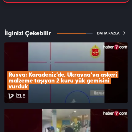
İlginizi Çekebilir
DAHA FAZLA
Rusya: Karadeniz’de, Ukrayna’ya askeri 
malzeme taşıyan 2 kuru yük gemisini 
vurduk
İZLE