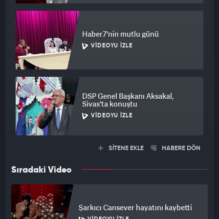
Haber7'nin mutlu günü
VIDEOYU İZLE
DSP Genel Başkanı Aksakal,
Sivas'ta konuştu
VIDEOYU İZLE
SİTENE EKLE
HABERE DÖN
Sıradaki Video
Şarkıcı Cansever hayatını kaybetti