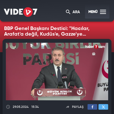
MENÜ
ARA
BBP Genel Başkanı Destici: "Hacılar,
Arafat'a değil, Kudüs'e, Gazze'ye
yürüsünler"
29.05.2024
15:34
PAYLAŞ