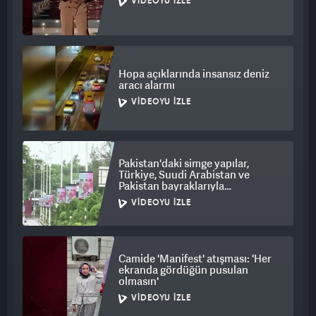
VIDEOYU İZLE
Hopa açıklarında insansız deniz
aracı alarmı
VIDEOYU İZLE
Pakistan'daki simge yapılar,
Türkiye, Suudi Arabistan ve
Pakistan bayraklarıyla
ışıklandırıldı
VIDEOYU İZLE
Camide 'Manifest' atışması: 'Her
ekranda gördüğün pusulan
olmasın'
VIDEOYU İZLE