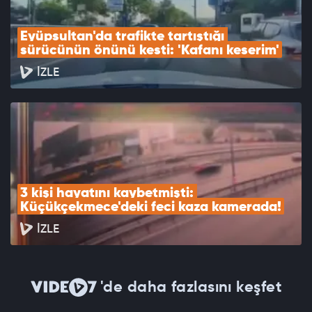
Eyüpsultan'da trafikte tartıştığı 
sürücünün önünü kesti: 'Kafanı keserim'
İZLE
3 kişi hayatını kaybetmişti: 
Küçükçekmece'deki feci kaza kamerada!
İZLE
'de daha fazlasını keşfet