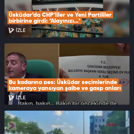
Üsküdar’da CHP'liler ve Yeni Partililer 
birbirine girdi: ‘Alayınızı…’
İZLE
Bu kadarına pes: Üsküdar seçimlerinde 
kameraya yansıyan şaibe ve gasp anları
İZLE