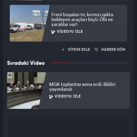
Freni boşalan tır, kırmızı ışıkta
bekleyen araçları biçti: Ölü ve
yaralılar var!
VIDEOYU İZLE
SİTENE EKLE
HABERE DÖN
Sıradaki Video
MGK toplantısı sona erdi: Bildiri
yayımlandı
VIDEOYU İZLE