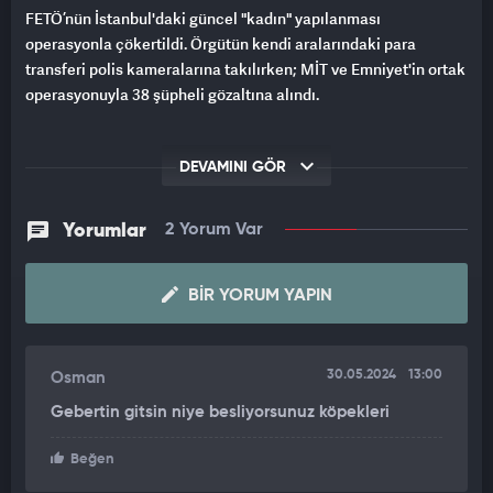
FETÖ’nün İstanbul'daki güncel "kadın" yapılanması
operasyonla çökertildi. Örgütün kendi aralarındaki para
transferi polis kameralarına takılırken; MİT ve Emniyet'in ortak
operasyonuyla 38 şüpheli gözaltına alındı.
DEVAMINI GÖR
Yorumlar
2 Yorum Var
BIR YORUM YAPIN
30.05.2024
13:00
Osman
Gebertin gitsin niye besliyorsunuz köpekleri
Beğen