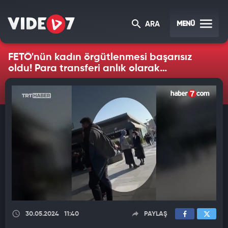
MENÜ
ARA
FETÖ'nün kadın örgütlenmesi başarısız
oldu! Para transferi anlık olarak
kaydedildi
30.05.2024
11:40
PAYLAŞ