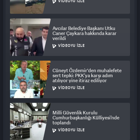
VIDEOYU İZLE
Avcılar Belediye Başkanı Utku
Caner Çaykara hakkında karar
verildi
VIDEOYU İZLE
Cüneyt Özdemir'den muhalefete
sert tepki: PKK’ya karşı adım
atılıyor yine itiraz ediliyor
VIDEOYU İZLE
Milli Güvenlik Kurulu
Cumhurbaşkanlığı Külliyesi’nde
toplandı
VIDEOYU İZLE