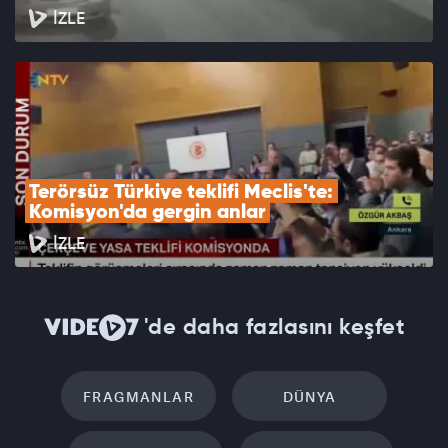
İZLE
Terörsüz Türkiye teklifi Meclis'te: 
Komisyon'da gergin anlar
İZLE
'de daha fazlasını keşfet
FRAGMANLAR
DÜNYA