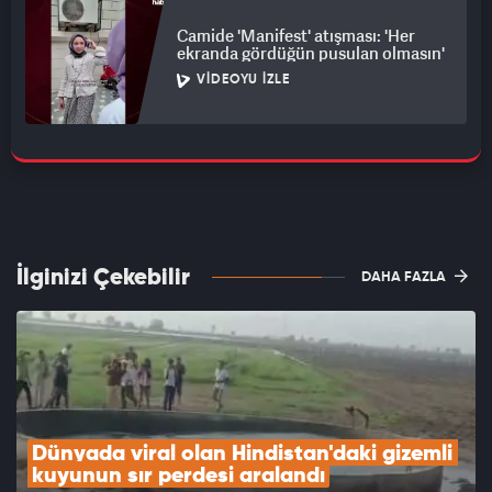
Camide 'Manifest' atışması: 'Her
ekranda gördüğün pusulan olmasın'
VIDEOYU İZLE
İlginizi Çekebilir
DAHA FAZLA
Dünyada viral olan Hindistan'daki gizemli 
kuyunun sır perdesi aralandı