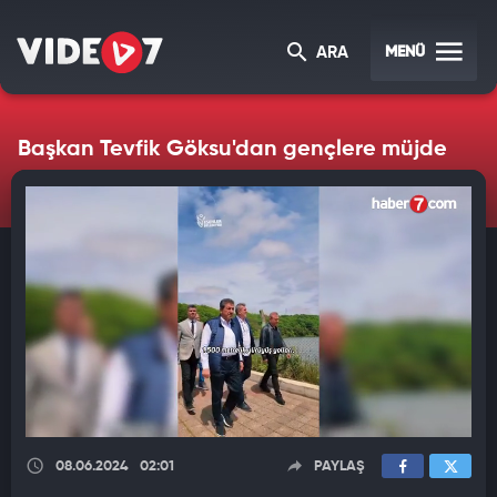
MENÜ
ARA
Başkan Tevfik Göksu'dan gençlere müjde
08.06.2024
02:01
PAYLAŞ