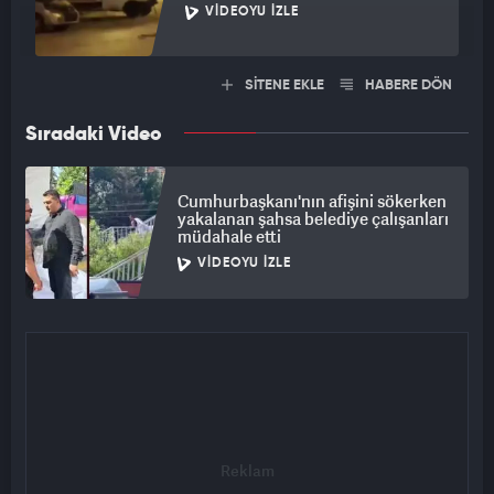
VIDEOYU İZLE
SİTENE EKLE
HABERE DÖN
Sıradaki Video
Cumhurbaşkanı'nın afişini sökerken
yakalanan şahsa belediye çalışanları
müdahale etti
VIDEOYU İZLE