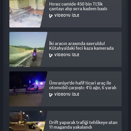
Hırsız camide 450 bin TL'lik
çantayı alıp sırra kadem bastı
VIDEOYU İZLE
İki aracın arasında savruldu!
Kütahya’daki feci kaza kamerada
VIDEOYU İZLE
Ümraniye'de hafif ticari araç ile
otomobil çarpıştı: 4'ü ağır, 6 yaralı
VIDEOYU İZLE
Drift yaparak trafiği tehlikeye atan
11 maganda yakalandı