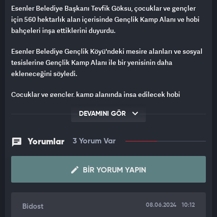
Esenler Belediye Başkanı Tevfik Göksu, çocuklar ve gençler
için 560 hektarlık alan içerisinde Gençlik Kamp Alanı ve hobi
bahçeleri inşa ettiklerini duyurdu.
Esenler Belediye Gençlik Köyü'ndeki mesire alanları ve sosyal
tesislerine Gençlik Kamp Alanı ile bir yenisinin daha
ekleneceğini söyledi.
Çocuklar ve gençler, kamp alanında inşa edilecek hobi
bahçelerinde sebze meyve yetiştirebileceği bahçeler, kamp
DEVAMINI GÖR
ateşlerinin yakılacağı alanlar, bin 500 metrelik yürüyüş yolları,
sosyal tesisler, yemekhane, mescid; tenis, voleybol, basketbol
ve at terapi ile binicilik alanları sayesinde çok sayıda aktivite
Yorumlar
3 Yorum Var
gerçekleştirme imkanı bulacak.
BIR YORUM YAPIN
08.06.2024
10:12
Bidost