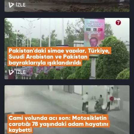
İZLE
Pakistan'daki simge yapılar, Türkiye, 
Suudi Arabistan ve Pakistan 
bayraklarıyla ışıklandırıldı
İZLE
Cami yolunda acı son: Motosikletin 
çarptığı 78 yaşındaki adam hayatını 
kaybetti