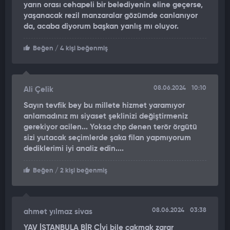
yarın orası cehapeli bir belediyenin eline geçerse,
yaşanacak rezil manzaralar gözümde canlanıyor
da, acaba diyorum başkan yanlış mı oluyor.
Beğen
/ 4 kişi beğenmiş
08.06.2024
10:10
Ali Çelik
Sayın tevfik bey bu millete hizmet yaramıyor
anlamadınız mı siyaset şeklinizi değiştirmeniz
gerekiyor acilen... Yoksa chp denen terör örgütü
sizi yutacak seçimlerde şaka filan yapmıyorum
dediklerimi iyi analiz edin....
Beğen
/ 2 kişi beğenmiş
08.06.2024
03:38
ahmet yılmaz sivas
YAV İSTANBULA BİR Çİvi bile çakmak zarar