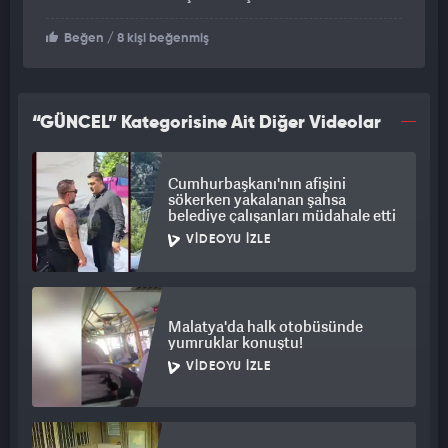
Beğen
/ 8 kişi beğenmiş
“GÜNCEL” Kategorisine Ait Diğer Videolar
Cumhurbaşkanı'nın afişini
sökerken yakalanan şahsa
belediye çalışanları müdahale etti
VIDEOYU İZLE
Malatya'da halk otobüsünde
yumruklar konuştu!
VIDEOYU İZLE