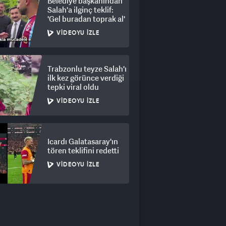
Belediye başkanından
Salah'a ilginç teklif:
'Gel buradan toprak al'
VIDEOYU İZLE
Trabzonlu teyze Salah'ı
ilk kez görünce verdiği
tepki viral oldu
VIDEOYU İZLE
Icardı Galatasaray'ın
tören teklifini redetti
VIDEOYU İZLE