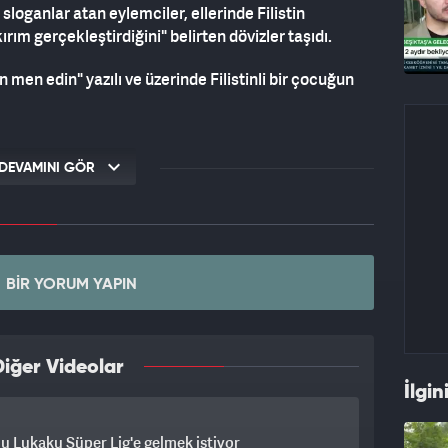
 sloganlar atan eylemciler, ellerinde Filistin
ırım gerçekleştirdiğini" belirten dövizler taşıdı.
n men edin" yazılı ve üzerinde Filistinli bir çocuğun
iyatlardan men edildiğini söyleyen göstericiler,
n "çifte standart" olacağını kaydetti.
DEVAMINI GÖR
BIR YORUM YAPIN
iğer Videolar
İlgin
 Lukaku Süper Lig'e gelmek istiyor