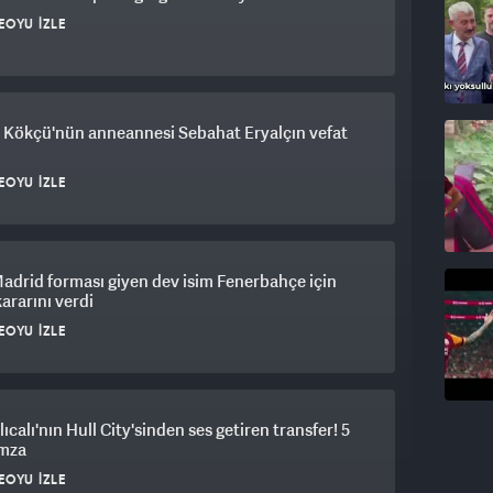
EOYU İZLE
 Kökçü'nün anneannesi Sebahat Eryalçın vefat
EOYU İZLE
adrid forması giyen dev isim Fenerbahçe için
kararını verdi
EOYU İZLE
lıcalı'nın Hull City'sinden ses getiren transfer! 5
imza
EOYU İZLE