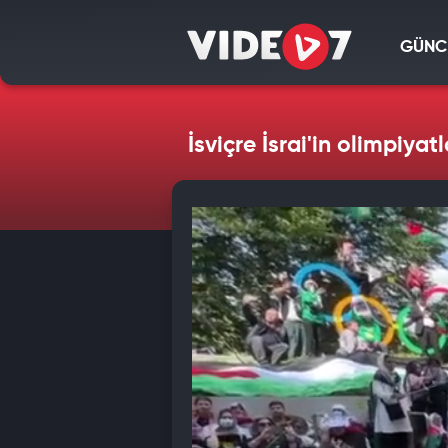
GÜNC
İsviçre İsrai'in olimpiya