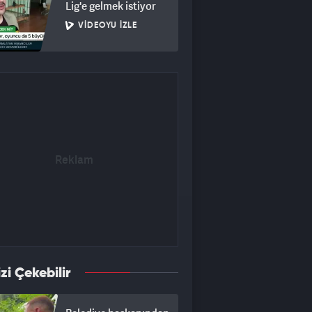
Lig'e gelmek istiyor
VIDEOYU İZLE
izi Çekebilir