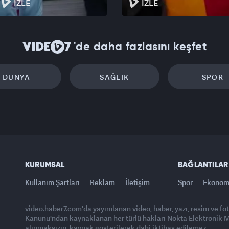
İZLE
İZLE
'de daha fazlasını keşfet
DÜNYA
SAĞLIK
SPOR
KURUMSAL
BAĞLANTILAR
Kullanım Şartları
Reklam
İletişim
Spor
Ekonom
video.haber7.com'da yayımlanan video, haber, yazı, resim ve fo
Kanunu'ndan kaynaklanan her türlü hakları Nokta Elektronik Med
alınmaksızın, kaynak gösterilerek dahi iktibas edilemez.