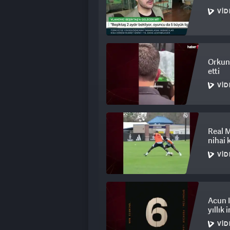
VID
Orkun
etti
VID
Real M
nihai 
VID
Acun I
yıllık 
VID