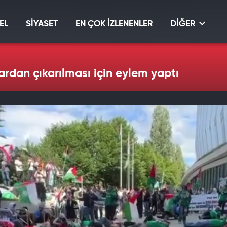
EL
SİYASET
EN ÇOK İZLENENLER
DİĞER
tlardan çıkarılması için eylem yaptı