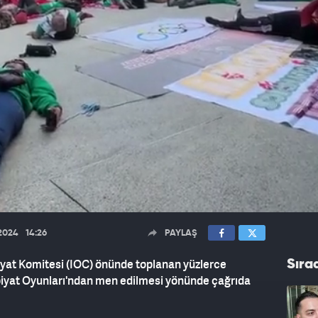
.2024
14:26
PAYLAŞ
iyat Komitesi (IOC) önünde toplanan yüzlerce
Sıra
impiyat Oyunları'ndan men edilmesi yönünde çağrıda