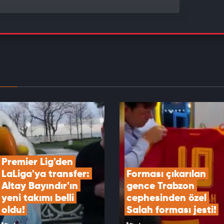
saray’ın Batrakov Hamlesi ortaya çıktı!
EOYU İZLE
ı çıkarılan gence Trabzon cephesinden özel
forması jesti!
EOYU İZLE
Premier Lig'den 
LaLiga'ya transfer: 
Forması çıkarılan 
Altay Bayındır'ın 
gence Trabzon 
yeni takımı belli 
cephesinden özel 
oldu!
Salah forması jesti!