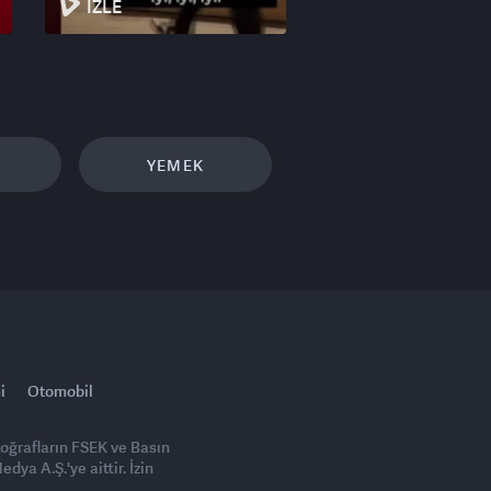
İZLE
YEMEK
i
Otomobil
toğrafların FSEK ve Basın
ya A.Ş.'ye aittir. İzin