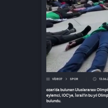
VIDEO7
SPOR
13.06
ozan'da bulunan Uluslararası Olimp
eylemci, IOC'ye, İsrail'in bu yıl Ol
bulundu.