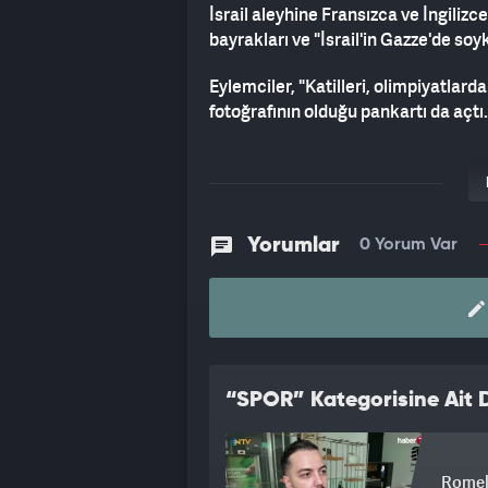
İsrail aleyhine Fransızca ve İngilizce
bayrakları ve "İsrail'in Gazze'de soyk
Eylemciler, "Katilleri, olimpiyatlarda
fotoğrafının olduğu pankartı da açtı.
Daha önce Rusya ve Belarus'un olimp
İsrail'in, bu yıl oyunlara katılmasını
Yorumlar
0 Yorum Var
“SPOR” Kategorisine Ait D
Romelu