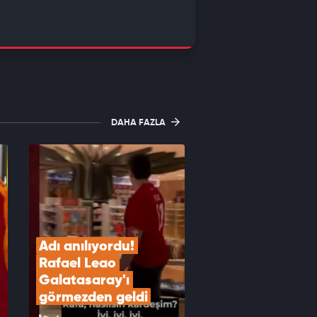
DAHA FAZLA
Adı anılıyordu! 
Rafael Leao 
Galatasaray'ı 
görmezden geldi