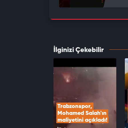
Galata
VID
İlginizi Çekebilir
Formas
Salah 
VID
Trabzonspor, 
Mohamed Salah'ın 
maliyetini açıkladı!